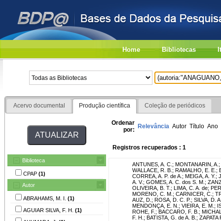
Home
Bibliotecas
I
Acervo documental
Produção científica
Coleção de periódicos
Ordenar
Relevância
Autor
Título
Ano
por:
Registros recuperados : 1
Biblioteca
ANTUNES, A. C.
;
MONTANARIN, A.
WALLACE, R. B.
;
RAMALHO, E. E.
;
CPAP
(1)
CORREA, A. P. de A.
;
MEIGA, A. Y.
;
A. V.
;
GOMES, A. C. dos S. M.
;
ZANZI
Autor
OLIVEIRA, B. T.
;
LIMA, C. A. de
;
PER
MORENO, C. M.
;
CARNICER, C.
;
TR
ABRAHAMS, M. I.
(1)
AUZ, D.
;
ROSA, D. C. P.
;
SILVA, D. A
MENDONÇA, E. N.
;
VIEIRA, E. M.
;
I
AGUIAR SILVA, F. H.
(1)
ROHE, F.
;
BACCARO, F. B.
;
MICHAL
F. H.
;
BATISTA, G. de A. B.
;
ZAPATA 