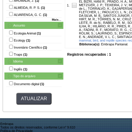
AHUMADA, J.
(1)
EL BIZRI, HANI R.
;
PRADO, H. A.
;
M
METZGER, J. P.
;
TEIXEIRA, J. V.
;
M
1.
ALMEIDA, R. P. S.
(1)
de L.
;
TORRALVO, K.
;
GAJAPERSAD
FLETCHER, L.
;
PAOLUCCI, L. N.
;
ZA
ALVARENGA, G. C.
(1)
DA SILVA, M. B.
;
SANTOS JUNIOR, M
HIRT, M. R.
;
TÔRRES, N. M.
;
CRUZ 
Mais...
LEITE, R. do N.
;
RABELO, R. M.
;
SO
Assunto
ILHA, R.
;
HILÁRIO, R. R.
;
PIRES, R. 
A.
;
FADINI, R. F.
;
MORATO, R. G.
;
C
Ecologia Animal
(1)
ROLIM, S.
;
LAURINDO, S.
;
ESPINOS
E. N.
;
ANDRADE, V. L. C.
;
SANTIAGO,
Ecology
(1)
mammal, bird, and reptile species re
Biblioteca(s):
Embrapa Pantanal.
Inventário Científico
(1)
Registros recuperados : 1
Traps
(1)
Idioma
Inglês
(1)
Tipo do arquivo
Documento digital
(1)
Embrapa
Todos os direitos reservados, conforme Lei n° 9.610
Política de Privacidade