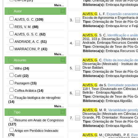
Tipo:
Orientação de Tese de Pós-
Biblioteca(s):
Embrapa Agrobiologia
Mais...
Autor
ALVES, G
. L. F.
Expansão canavieira 
Escola de Agronomia e Engenharia de
ALVES, G. C.
(109)
3.
Tipo:
Orientação de Tese de Pós-
Biblioteca(s):
Embrapa Arroz e Feij
REIS, V. M.
(88)
ALVES, G. S. C.
(62)
ALVES, G
. S. C.
Identificação e aná
2011. 103 p. Dissertação (Mestrado e
ANDRADE, A. C.
(51)
Andrade, Embrapa Recursos Genético
4.
Tipo:
Orientação de Tese de Pós-
MARRACCINI, P.
(41)
Biblioteca(s):
Embrapa Recursos Ge
Mais...
Assunto
ALVES, G
. C.
Efeito da inoculação d
Dissertação (Mestrado) - Instituto 
Divan Baldani.
5.
Milho
(24)
Tipo:
Orientação de Tese de Pós-
Café
(22)
Biblioteca(s):
Embrapa Agrobiologia
Pastagem
(15)
ALVES, G
. da S.
Densidade populacio
118 f. Tese (Doutorado em Ciências 
Coffea Arábica
(14)
Beltrão - Embrapa Algodão.
6.
Tipo:
Orientação de Tese de Pós-
Fixação biológica de nitrogênio
Biblioteca(s):
Embrapa Algodão.
(14)
Mais...
ALVES, G
. M. R.
Variabilidade genot
Tipo
Dissertação (Mestrado em Ciências A
Grande, PB. Orientador: Roseane Ca
7.
Resumo em Anais de Congresso
Tipo:
Orientação de Tese de Pós-
(127)
Biblioteca(s):
Embrapa Algodão.
Artigo em Periódico Indexado
(75)
ALVES, G
. M.
;
CRUVINEL, P. E.
Estr