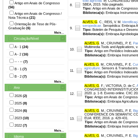
solo agrícola.
In: CONGRESSO BRASIL
Artigo em Anais de Congresso
SBEA, 2015. Não paginado.
8.
(56)
Tipo:
Artigo em Anais de Congresso
Biblioteca(s):
Embrapa Instrumenta
Artigo em Anais de Congresso /
Nota Técnica
(21)
ALVES, G
. C.
;
REIS, V. M.
Identifica
Orientação de Tese de Pós-
seropedicae.
Seropédica: Embrapa Agr
Graduação
(6)
9.
Tipo:
Boletim de Pesquisa e Desenv
Mais...
Biblioteca(s):
Embrapa Agrobiologia
Circulação/Nível
ALVES, G
. M.
;
CRUVINEL, P. E.
Par
A - 1
(24)
Multimedia Tools and Applications, 
10.
Tipo:
Artigo em Periódico Indexado
A - 2
(16)
Biblioteca(s):
Embrapa Instrument
-- - --
(7)
ALVES, G
. M.
;
CRUVINEL, P. E.
Cus
agriculture.
Sensors & Transducers, [S
B - 1
(7)
11.
Tipo:
Artigo em Periódico Indexado
B - 2
(7)
Biblioteca(s):
Embrapa Instrument
Mais...
ALVES, G
. F.
;
VICTORIA, D. de C.
Ano
CONGRESSO INTERINSTITUCIONAL DE
2020. p. 1-8. Evento online. CIIC 2
12.
2026
(2)
Tipo:
Artigo em Anais de Congress
Biblioteca(s):
Embrapa Agricultura 
2025
(8)
2024
(6)
ALVES, G
. M.
;
CRUVINEL, P. E.
Big
CONFERENCE ON SEMANTIC COMPUTING
2023
(10)
EUA: IEEE, 2016. p. 429-431.
13.
Tipo:
Artigo em Anais de Congress
2022
(7)
Biblioteca(s):
Embrapa Instrument
Mais...
ALVES, G
. M.
;
CRUVINEL, P. E.
Big
Idioma