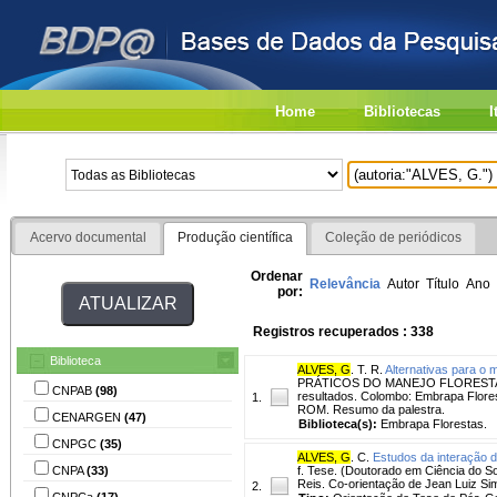
Home
Bibliotecas
I
Acervo documental
Produção científica
Coleção de periódicos
Ordenar
Relevância
Autor
Título
Ano
por:
Registros recuperados : 338
Biblioteca
ALVES, G
. T. R.
Alternativas para o 
PRÁTICOS DO MANEJO FLORESTAL: 
CNPAB
(98)
resultados. Colombo: Embrapa Flores
1.
ROM. Resumo da palestra.
CENARGEN
(47)
Biblioteca(s):
Embrapa Florestas.
CNPGC
(35)
ALVES, G
. C.
Estudos da interação d
CNPA
(33)
f. Tese. (Doutorado em Ciência do S
Reis. Co-orientação de Jean Luiz Si
2.
CNPCa
(17)