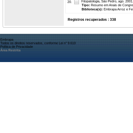
Fitopatologia, São Pedro, ago. 2001
20.
Tipo:
Resumo em Anais de Congr
Biblioteca(s):
Embrapa Arroz e Fei
Registros recuperados : 338
Embrapa
Todos os direitos reservados, conforme Lei n° 9.610
Política de Privacidade
Área Restrita