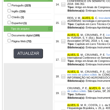
CONFERENCE ON SEMANTIC COMPUTING
2018. 346-351
14.
Português
(223)
Tipo:
Artigo em Anais de Congress
Biblioteca(s):
Embrapa Instrument
Inglês
(116)
Chinês
(1)
REIS, V. M.
;
ALVES, G
. C.
Inoculant
AGRÁRIAS: tecnologia e perspectiv
15.
Espanhol
(1)
Tipo:
Capítulo em Livro Técnico-Cie
Biblioteca(s):
Embrapa Agrobiologi
Tipo do arquivo
ALVES, G
. M.
;
CRUVINEL, P. E.
Liv
Documento digital
(169)
In: YURISH, S. Y. (Ed.). Book Chemi
Association (IFSA), 2018. v. 6, cap.
Página Web
(72)
16.
Tipo:
Capítulo em Livro Técnico-Cie
Biblioteca(s):
Embrapa Instrument
ALVES, G
. M.
;
CRUVINEL, P. E.
Tom
International Conference on Semant
17.
Tipo:
Artigo em Anais de Congress
Biblioteca(s):
Embrapa Instrument
ALVES, G
. M.
;
CRUVINEL, P. E.
;
GO
em meio de cultivo sólido.
In: CON
18.
INFORMAÇÃO NO AGRONEGÓCIO COOPE
Biblioteca(s):
Embrapa Instrument
CRUVINEL, P. E.
;
ALVES, G
. M.
;
GO
de cultivo sólido.
São Carlos, SP, 20
19.
Tipo:
Software
Biblioteca(s):
Embrapa Instrument
ALVES, G
. M. R.
;
COSTA, J. L. da S
Fitopatologia Brasileira, v. 26, p.