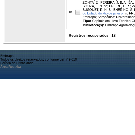
ZONTA, E.
;
PEREIRA, J. B. A.
;
BALI
SOUZA, J. N. de
;
FREIRE, L. R.
;
V
BUSQUET, R. N. B.
;
BHERING, S. 
18.
do Estado do Rio de janeiro.
In: FRE
Embrapa; Seropédica: Universidade 
Tipo:
Capítulo em Livro Técnico-Cie
Biblioteca(s):
Embrapa Agrobiologi
Registros recuperados : 18
Embrapa
Todos os direitos reservados, conforme Lei n° 9.610
Política de Privacidade
Área Restrita