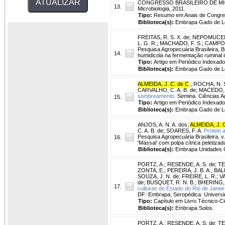
CONGRESSO BRASILEIRO DE MICROBI
13.
Microbiologia, 2011.
Tipo:
Resumo em Anais de Congr
Biblioteca(s):
Embrapa Gado de Le
FREITAS, R. S. X. de
;
NEPOMUCENO
L. G. R.
;
MACHADO, F. S.
;
CAMPOS
Pesquisa Agropecuária Brasileira, Br
14.
humidicola na fermentação ruminal in
Tipo:
Artigo em Periódico Indexado
Biblioteca(s):
Embrapa Gado de Le
ALMEIDA, J. C. de C
.
;
ROCHA, N. 
CARVALHO, C. A. B. de
;
MACEDO, 
sombreamento.
Semina. Ciências Agr
15.
Tipo:
Artigo em Periódico Indexado
Biblioteca(s):
Embrapa Gado de Le
ANJOS, A. N. A. dos
;
ALMEIDA, J. C
C. A. B. de
;
SOARES, F. A.
Protein a
Pesquisa Agropecuária Brasileira, v
16.
'Massai' com polpa cítrica peletizad
Biblioteca(s):
Embrapa Unidades C
PORTZ, A.
;
RESENDE, A. S. de
;
TE
ZONTA, E.
;
PEREIRA, J. B. A.
;
BALI
SOUZA, J. N. de
;
FREIRE, L. R.
;
V
de
;
BUSQUET, R. N. B.
;
BHERING, 
17.
culturas do Estado do Rio de Janeir
DF: Embrapa; Seropédica: Universid
Tipo:
Capítulo em Livro Técnico-Cie
Biblioteca(s):
Embrapa Solos.
PORTZ, A.
;
RESENDE, A. S. de
;
TE