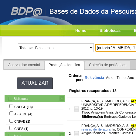
Home
Bibliotecas
I
Acervo documental
Produção científica
Coleção de periódicos
Ordenar
Relevância
Autor
Título
Ano
por:
Registros recuperados : 18
Biblioteca
FRANÇA, A. B.
;
MADEIRO, A. S.
;
ALM
UNIVERSITÁRIA DE REFERÊNCIA RURA
CNPGL
(13)
2012. p. 13-19.
1.
Tipo:
Artigo em Anais de Congresso
AI-SEDE
(4)
Biblioteca(s):
Embrapa Gado de Lei
CNPAB
(1)
FRANÇA, A. B.
;
MADEIRO, A. S.
;
ALM
CNPS
(1)
revisão de literatura.
In: CONFERÊNC
Artigos técnicos... Montes Claros: U
2.
Autor