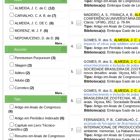
Tipo:
Artigo em Anais de Congresso
Biblioteca(s):
Embrapa Gado de Lei
ALMEIDA, J. C. de C.
(12)
MADEIRO, A. S.
;
FRANÇA, A. B.
;
ALM
CARVALHO, C. A. B. de
(7)
CONFERÊNCIA UNIVERSITÁRIA DE RE
Claros: UFMG, 2012. p. 78-84.
3.
ALMEIDA, J. C. DE C.
(6)
Tipo:
Artigo em Anais de Congresso
MORENZ, M. J. F.
(6)
Biblioteca(s):
Embrapa Gado de Lei
NEPOMUCENO, D. de D.
(6)
GOMES, R. dos S.
;
ALMEIDA, J. C. 
Mais...
Impacts of citrus pulp addition and wil
4.
Tipo:
Artigo em Periódico Indexado
Assunto
Biblioteca(s):
Embrapa Gado de Lei
Pennisetum Purpureum
(3)
GOMES, R. dos S.
;
ALMEIDA, J. C. 
Silagem
(3)
emurchecimento e inclusão de polpa c
SOCIEDADE BRASILEIRA DE ZOOTECNIA
5.
Aditivo
(2)
novos desafios: anais. Viçosa, MG: S
Tipo:
Artigo em Anais de Congresso
Adubo
(2)
Biblioteca(s):
Embrapa Gado de Lei
Corretivo
(2)
GOMES, R. dos S.
;
ALMEIDA, J. C. 
Mais...
emurchecimento e inclusão de polpa c
BRASILEIRA DE ZOOTECNIA, 48., 2011
Tipo
6.
anais. Viçosa, MG: Sociedade Brasile
Tipo:
Artigo em Anais de Congresso
Artigo em Anais de Congresso
Biblioteca(s):
Embrapa Gado de Lei
(6)
Artigo em Periódico Indexado
(6)
FERNANDES, P. B.
;
CARVALHO, C. 
acúmulo de forragem de Brachiaria de
Capítulo em Livro Técnico-
INTERNACIONAL DE PRODUCCIÓN ANIM
Científico
(2)
7.
ambiente: memorias. La Habana: Aso
Tipo:
Artigo em Anais de Congresso
Resumo em Anais de Congresso
Biblioteca(s):
Embrapa Gado de Lei
(1)