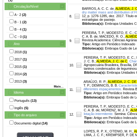
Circulação/Nível
BARROS, A. C. C. de
;
ALMEIDA, J. C
dry matter mass and distribution of F
A - 2
(2)
12, p. 1276-1285, dez. 2017. Título 
8.
estratégias de pastejo.
B - 1
(2)
Biblioteca(s):
Embrapa Unidades Ce
B - 4
(1)
PEREIRA, T. P.
;
MODESTO, E. C.
;
C
C. A. B. de
;
MACEDO, R. O.
;
ALMEIDA
C - 0
(1)
Revista Academica: Ciências Agrárias 
9.
Ano
Tipo:
Artigo em Periódico Indexado
Biblioteca(s):
Embrapa Gado de Lei
2018
(1)
PEREIRA, T. P.
;
MODESTO, E. C.
;
2017
(1)
J. C. B.
;
ALMEIDA, J. C. de C
.
Chara
Agropecuária Brasileira, Brasília, D
10.
2015
(1)
taninos condensados de leguminosas
Biblioteca(s):
Embrapa Unidades C
2014
(2)
2013
(3)
ARAÚJO, R. P.
;
ALMEIDA, J. C. DE
T. P.
;
DEMINICIS, B. B.
Característ
Mais...
diferentes espaçamentos.
Revista Br
11.
Idioma
Tipo:
Artigo em Periódico Indexado
Biblioteca(s):
Embrapa Gado de Le
Português
(13)
PEREIRA, T. P.
;
MODESTO, E. C.
;
Inglês
(5)
C. A. B. de
;
MORENZ, M. J. F.
;
ALME
lotação intermitente.
Semina: Ciência
12.
Tipo do arquivo
Tipo:
Artigo em Periódico Indexado
Biblioteca(s):
Embrapa Gado de Le
Documento digital
(14)
LOPES, R. P. X.
;
OTENIO, M. H.
;
A
LIMA, J. C. F.
;
KREMPSER, P. DE M