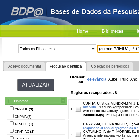
Home
Bibliotecas
I
Acervo documental
Produção científica
Coleção de periódicos
Ordenar
Relevância
Autor
Título
Ano
por:
Registros recuperados : 8
Biblioteca
CUNHA, U. S. da
;
VENDRAMIM, J. D
absoluta.
Pesquisa Agropecuária Brasile
CPPSUL
(3)
1.
with insecticidal activity against Tuta
Biblioteca(s):
Embrapa Unidades Ce
CNPMA
(2)
AI-SEDE
(1)
CARASSAI, I. J.
;
NABINGER, C.
;
VA
responses of annual ryegrass as a func
CPAF-AC
(1)
CARVALHO, P. de F.; MORRIS, S.; BE
2.
America: international workshop. Tand
CPATU
(1)