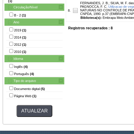
(1)
FERNANDES, J. B.
;
SILVA, M. F. das
PAGNOCCA, F. C.
Utilizacao de veg
Circulação/Nível
NATURAIS NO CONTROLE DE PRAGAS
8.
CNPDA, 1990. p.37 (EMBRAPA-CNPD
B - 2
(1)
Biblioteca(s):
Embrapa Meio Ambien
Ano
Registros recuperados : 8
2019
(1)
2014
(1)
2012
(1)
2010
(1)
Idioma
Inglês
(4)
Português
(4)
Tipo do arquivo
Documento digital
(5)
Página Web
(1)