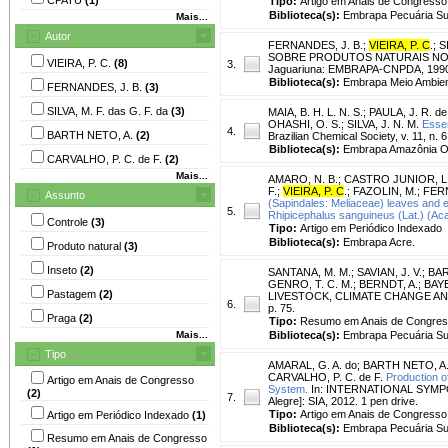
Tipo:
Artigo em Anais de Congresso
Biblioteca(s):
Embrapa Pecuária Su
Mais...
Autor
FERNANDES, J. B.
;
VIEIRA, P. C
.
;
S
SOBRE PRODUTOS NATURAIS NO CO
VIEIRA, P. C.
(8)
3.
Jaguariuna: EMBRAPA-CNPDA, 1990
Biblioteca(s):
Embrapa Meio Ambien
FERNANDES, J. B.
(3)
SILVA, M. F. das G. F. da
(3)
MAIA, B. H. L. N. S.
;
PAULA, J. R. de
OHASHI, O. S.
;
SILVA, J. N. M.
Essen
4.
BARTH NETO, A.
(2)
Brazilian Chemical Society, v. 11, n. 6
Biblioteca(s):
Embrapa Amazônia Or
CARVALHO, P. C. de F.
(2)
Mais...
AMARO, N. B.
;
CASTRO JUNIOR, L.
F.
;
VIEIRA, P. C
.
;
FAZOLIN, M.
;
FERN
Assunto
(Sapindales: Meliaceae) leaves and es
5.
Rhipicephalus sanguineus (Lat.) (Acar
Controle
(3)
Tipo:
Artigo em Periódico Indexado
Biblioteca(s):
Embrapa Acre.
Produto natural
(3)
Inseto
(2)
SANTANA, M. M.
;
SAVIAN, J. V.
;
BAR
GENRO, T. C. M.
;
BERNDT, A.
;
BAYE
Pastagem
(2)
LIVESTOCK, CLIMATE CHANGE AND F
6.
p. 75.
Praga
(2)
Tipo:
Resumo em Anais de Congre
Mais...
Biblioteca(s):
Embrapa Pecuária Su
Tipo
AMARAL, G. A. do
;
BARTH NETO, A
CARVALHO, P. C. de F.
Production o
Artigo em Anais de Congresso
System.
In: INTERNATIONAL SYMPOS
(2)
7.
Alegre]: SIA, 2012. 1 pen drive.
Tipo:
Artigo em Anais de Congresso
Artigo em Periódico Indexado
(1)
Biblioteca(s):
Embrapa Pecuária Su
Resumo em Anais de Congresso