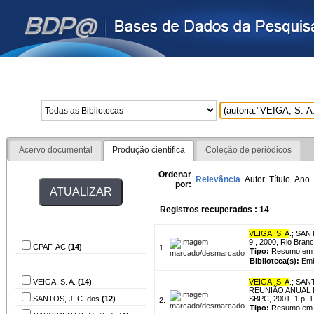
Home
Bibliotecas
I
Acervo documental
Produção científica
Coleção de periódicos
Ordenar
Relevância
Autor
Título
Ano
por:
Registros recuperados : 14
Biblioteca
VEIGA, S. A
.
;
SANT
9., 2000, Rio Branc
CPAF-AC
(14)
1.
Tipo:
Resumo em 
Biblioteca(s):
Emb
Autor
VEIGA, S. A.
(14)
VEIGA, S. A
.
;
SANT
REUNIÃO ANUAL DA 
SANTOS, J. C. dos
(12)
SBPC, 2001. 1 p.
2.
Tipo:
Resumo em 