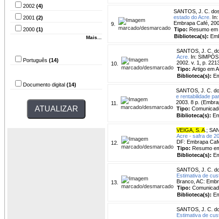
2002
(4)
SANTOS, J. C. do
estado do Acre.
In:
2001
(2)
Embrapa Café, 200
9.
2000
(1)
Tipo:
Resumo em 
Biblioteca(s):
Emb
Mais...
Idioma
SANTOS, J. C. d
Acre.
In: SIMPÓSI
Português
(14)
2002. v. 1, p. 2
10.
Tipo:
Artigo em 
Tipo do arquivo
Biblioteca(s):
Em
Documento digital
(14)
SANTOS, J. C. d
e rentabilidade pa
2003. 8 p. (Embra
11.
Tipo:
Comunicad
Biblioteca(s):
Em
VEIGA, S. A
.
;
SAN
Acre - safra de 2
DF: Embrapa Café
12.
Tipo:
Resumo em
Biblioteca(s):
Em
SANTOS, J. C. d
Estimativa de cus
Branco, AC: Embr
13.
Tipo:
Comunicad
Biblioteca(s):
Em
SANTOS, J. C. d
Estimativa de cus