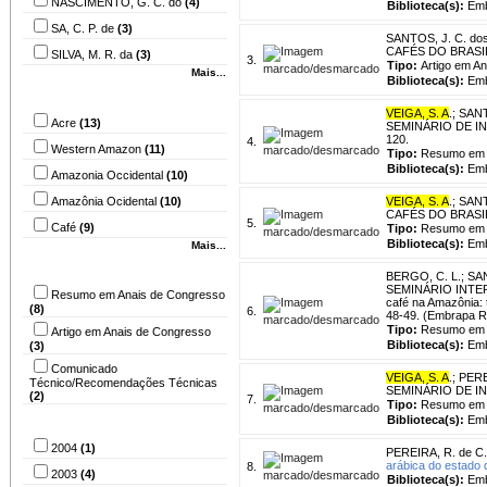
NASCIMENTO, G. C. do
(4)
Biblioteca(s):
Emb
SA, C. P. de
(3)
SANTOS, J. C. do
CAFÉS DO BRASIL, 2
SILVA, M. R. da
(3)
3.
Tipo:
Artigo em A
Mais...
Biblioteca(s):
Emb
Assunto
VEIGA, S. A
.
;
SANT
Acre
(13)
SEMINÁRIO DE INIC
120.
4.
Western Amazon
(11)
Tipo:
Resumo em 
Biblioteca(s):
Emb
Amazonia Occidental
(10)
Amazônia Ocidental
(10)
VEIGA, S. A
.
;
SANT
CAFÉS DO BRASIL, 3
5.
Café
(9)
Tipo:
Resumo em 
Biblioteca(s):
Emb
Mais...
Tipo
BERGO, C. L.
;
SAN
SEMINÁRIO INTER
Resumo em Anais de Congresso
café na Amazônia: 
(8)
6.
48-49. (Embrapa R
Tipo:
Resumo em 
Artigo em Anais de Congresso
Biblioteca(s):
Emb
(3)
Comunicado
VEIGA, S. A
.
;
PERE
Técnico/Recomendações Técnicas
SEMINÁRIO DE INIC
(2)
7.
Tipo:
Resumo em 
Ano
Biblioteca(s):
Emb
2004
(1)
PEREIRA, R. de C.
arábica do estado 
8.
2003
(4)
Biblioteca(s):
Emb