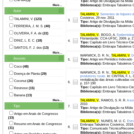
Tipo:
Artigo de Divulgação na Mídia
Mais...
Biblioteca(s):
Embrapa Tabuleiros C
Autor
TALAMINI, V
.
Sementes de feijoeiro d
Costeiros, 29 nov. 2011.
TALAMINI, V.
(123)
3.
Tipo:
Artigo de Divulgação na Mídia
Biblioteca(s):
Embrapa Tabuleiros C
FERREIRA, J. M. S.
(40)
OLIVEIRA, F. A. de
(22)
TALAMINI, V
.
;
BOGO, A.
Epidemiolog
Florianópolis: CCA-UFSC, 2009. p. 2
DINIZ, L. E. C.
(18)
4.
Tipo:
Capítulo em Livro Técnico-Cien
Biblioteca(s):
Embrapa Tabuleiros C
SANTOS, F. J. dos
(13)
Mais...
WARWICK, D. R. N.
;
TALAMINI, V
.
D
Assunto
Tipo:
Artigo em Periódico Indexado
5.
Biblioteca(s):
Embrapa Tabuleiros C
Coco
(48)
WARWICK, D. R. N.
;
TALAMINI, V
.
D
Doença de Planta
(29)
produtores rurais.
In: CINTRA, F. L. 
revitalização das áreas cultivadas c
Coconut
(26)
6.
p. 157-190
Tipo:
Capítulo em Livro Técnico-Cien
Resinose
(15)
Biblioteca(s):
Embrapa Tabuleiros C
Banana
(13)
Mais...
TALAMINI, V
.
;
RAMOS, S. R. R.
A es
2010.
Tipo
7.
Tipo:
Artigo de Divulgação na Mídia
Biblioteca(s):
Embrapa Tabuleiros C
Artigo em Anais de Congresso
(33)
TALAMINI, V
.
;
NUNES, M. U. C.
Estr
Resumo em Anais de Congresso
Embrapa Tabuleiros Costeiros, 2018.
8.
(31)
Tipo:
Comunicado Técnico/Recome
Biblioteca(s):
Embrapa Tabuleiros C
Artigo em Periódico Indexado