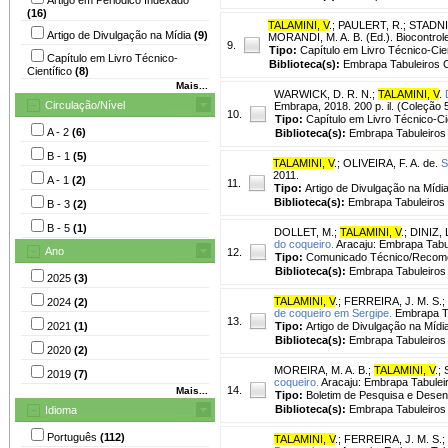
(16)
TALAMINI, V
.
;
PAULERT, R.
;
STADNI
Artigo de Divulgação na Mídia
(9)
MORANDI, M. A. B. (Ed.). Biocontrol
9.
Tipo:
Capítulo em Livro Técnico-Cien
Capítulo em Livro Técnico-
Biblioteca(s):
Embrapa Tabuleiros C
Científico
(8)
Mais...
WARWICK, D. R. N.
;
TALAMINI, V
.
Circulação/Nível
Embrapa, 2018. 200 p. il. (Coleção 
10.
Tipo:
Capítulo em Livro Técnico-Cie
A - 2
(6)
Biblioteca(s):
Embrapa Tabuleiros 
B - 1
(5)
TALAMINI, V
.
;
OLIVEIRA, F. A. de.
S
2011.
A - 1
(2)
11.
Tipo:
Artigo de Divulgação na Mídi
Biblioteca(s):
Embrapa Tabuleiros 
B - 3
(2)
B - 5
(1)
DOLLET, M.
;
TALAMINI, V
.
;
DINIZ, L
do coqueiro.
Aracaju: Embrapa Tabul
Ano
12.
Tipo:
Comunicado Técnico/Recom
Biblioteca(s):
Embrapa Tabuleiros 
2025
(3)
TALAMINI, V
.
;
FERREIRA, J. M. S.
;
2024
(2)
de coqueiro em Sergipe.
Embrapa Tab
13.
2021
(1)
Tipo:
Artigo de Divulgação na Mídi
Biblioteca(s):
Embrapa Tabuleiros 
2020
(2)
MOREIRA, M. A. B.
;
TALAMINI, V
.
;
2019
(7)
coqueiro.
Aracaju: Embrapa Tabuleir
14.
Mais...
Tipo:
Boletim de Pesquisa e Desen
Biblioteca(s):
Embrapa Tabuleiros 
Idioma
Português
(112)
TALAMINI, V
.
;
FERREIRA, J. M. S.
;