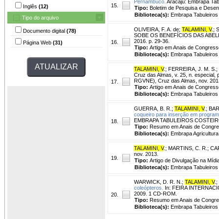
Pernambuco.
Aracaju: Embrapa Tabul
15.
Inglês
(12)
Tipo:
Boletim de Pesquisa e Desen
Biblioteca(s):
Embrapa Tabuleiros 
Tipo do arquivo
OLIVEIRA, F. A. de
;
TALAMINI, V
.
;
S
Documento digital
(78)
SOBE OS BENEFÍCIOS DAS ABELHAS 
2016. p. 29-36.
16.
Página Web
(31)
Tipo:
Artigo em Anais de Congress
Biblioteca(s):
Embrapa Tabuleiros 
TALAMINI, V
.
;
FERREIRA, J. M. S.
;
Cruz das Almas, v. 25, n. especial
RGVNE), Cruz das Almas, nov. 201
17.
Tipo:
Artigo em Anais de Congress
Biblioteca(s):
Embrapa Tabuleiros 
GUERRA, B. R.
;
TALAMINI, V
.
;
BAR
coqueiro para inserção em programa 
EMBRAPA TABULEIROS COSTEIROS, 7.
18.
Tipo:
Resumo em Anais de Congr
Biblioteca(s):
Embrapa Agricultura 
TALAMINI, V
.
;
MARTINS, C. R.
;
CAR
nov. 2013.
19.
Tipo:
Artigo de Divulgação na Mídi
Biblioteca(s):
Embrapa Tabuleiros 
WARWICK, D. R. N.
;
TALAMINI, V
.
;
coleópteros.
In: FEIRA INTERNACI
2009. 1 CD-ROM.
20.
Tipo:
Resumo em Anais de Congr
Biblioteca(s):
Embrapa Tabuleiros 