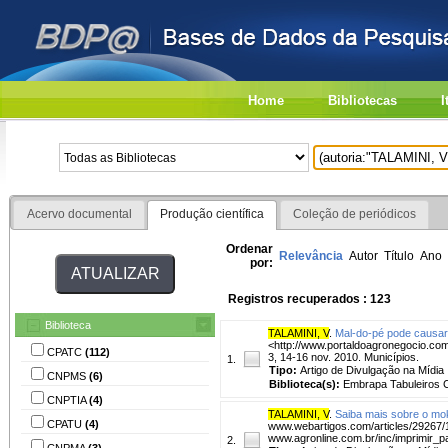
Home
Bibliotecas
I
Acervo documental
Produção científica
Coleção de periódicos
Ordenar
Relevância
Autor
Título
Ano
por:
Registros recuperados : 123
Biblioteca
TALAMINI, V
.
Mal-do-pé pode causar
<http://www.portaldoagronegocio.com
CPATC
(112)
3, 14-16 nov. 2010. Municípios.
1.
Tipo:
Artigo de Divulgação na Mídia
CNPMS
(6)
Biblioteca(s):
Embrapa Tabuleiros C
CNPTIA
(4)
TALAMINI, V
.
Saiba mais sobre o mo
CPATU
(4)
www.webartigos.com/articles/29267/
www.agronline.com.br/inc/imprimir_p
2.
CNPMA
(3)