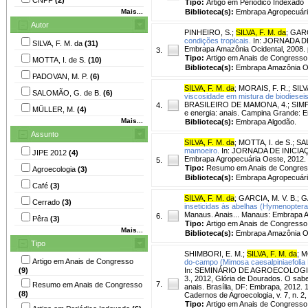
Tipo:
Artigo em Periódico Indexado
Mais...
Biblioteca(s):
Embrapa Agropecuári
Autor
PINHEIRO, S.
;
SILVA, F. M. da
;
GARC
condições tropicais.
In: JORNADA DE
SILVA, F. M. da
(31)
Embrapa Amazônia Ocidental, 2008. 
3.
Tipo:
Artigo em Anais de Congresso
MOTTA, I. de S.
(10)
Biblioteca(s):
Embrapa Amazônia Oc
PADOVAN, M. P.
(6)
SILVA, F. M. da
;
MORAIS, F. R.
;
SILV
SALOMÃO, G. de B.
(6)
viscosidade em mistura de biodiesei
BRASILEIRO DE MAMONA, 4.; SIMP
4.
MÜLLER, M.
(4)
e energia: anais. Campina Grande: 
Mais...
Biblioteca(s):
Embrapa Algodão.
Assunto
SILVA, F. M. da
;
MOTTA, I. de S.
;
SA
mamoeiro.
In: JORNADA DE INICIAÇÃ
JIPE 2012
(4)
Embrapa Agropecuária Oeste, 2012.
5.
Tipo:
Resumo em Anais de Congre
Agroecologia
(3)
Biblioteca(s):
Embrapa Agropecuári
Café
(3)
SILVA, F. M. da
;
GARCIA, M. V. B.
;
G
Cerrado
(3)
inseticidas às abelhas (Hymenoptera:
Manaus. Anais... Manaus: Embrapa A
6.
Pêra
(3)
Tipo:
Artigo em Anais de Congresso
Mais...
Biblioteca(s):
Embrapa Amazônia Oc
Tipo
SHIMBORI, E. M.
;
SILVA, F. M. da
;
M
Artigo em Anais de Congresso
do-campo (Mimosa caesalpiniaefolia 
(9)
In: SEMINÁRIO DE AGROECOLOG
3., 2012, Glória de Dourados. O sabe
7.
Resumo em Anais de Congresso
anais. Brasília, DF: Embrapa, 2012.
(8)
Cadernos de Agroecologia, v. 7, n. 2,
Tipo:
Artigo em Anais de Congresso