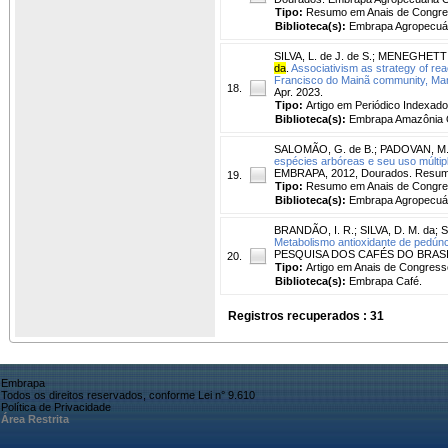
Tipo:
Resumo em Anais de Congr
Biblioteca(s):
Embrapa Agropecuár
SILVA, L. de J. de S.
;
MENEGHETTI,
da
.
Associativism as strategy of reac
Francisco do Mainã community, Ma
18.
Apr. 2023.
Tipo:
Artigo em Periódico Indexado
Biblioteca(s):
Embrapa Amazônia O
SALOMÃO, G. de B.
;
PADOVAN, M.
espécies arbóreas e seu uso múltip
EMBRAPA, 2012, Dourados. Resumos
19.
Tipo:
Resumo em Anais de Congr
Biblioteca(s):
Embrapa Agropecuár
BRANDÃO, I. R.
;
SILVA, D. M. da
;
S
Metabolismo antioxidante de pedúnc
PESQUISA DOS CAFÉS DO BRASIL, 9.,
20.
Tipo:
Artigo em Anais de Congress
Biblioteca(s):
Embrapa Café.
Registros recuperados : 31
Embrapa
Todos os direitos reservados, conforme Lei n° 9.610
Política de Privacidade
Área Restrita