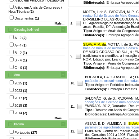
Artigo em Periódico Indexado
(6)
Biblioteca(s):
Embrapa Agropecuári
Artigo em Anais de Congresso /
Nota Técnica
(2)
MOTTA, I. de S.
;
PADOVAN, M. P.
;
C
região Sul do Estado de Mato Grosso
Documentos
(1)
BRASILEIRO DE AGROECOLOGIA, 1
DF. Agroecologia na transformação d
Mais...
8.
anais. Brasília, DF: Associação Brasi
Circulação/Nível
Tipo:
Artigo em Anais de Congresso
Biblioteca(s):
Embrapa Agropecuári
A - 2
(2)
SILVA, F. M. da
;
MOTTA, I. de S.
;
PA
A - 4
(1)
base de húmus de minhoca e casca 
DE MATO GROSSO DO SUL, 4.; EN
B - 2
(1)
tradicional e o científico: a intera
9.
ROM. Editado por: Leandro Fávio Car
B - 4
(1)
Tipo:
Artigo em Anais de Congresso
C - 0
(1)
Biblioteca(s):
Embrapa Agropecuári
Ano
BOGNOLA, I. A.
;
CLASEN, L. A.
;
FR
potássio e o crescimento de mudas
2025
(1)
10.
Tipo:
Artigo em Periódico Indexado
Biblioteca(s):
Embrapa Florestas.
2023
(1)
2017
(2)
SALOMÃO, G. de B.
;
PADOVAN, M.
condições de Cerrado num agroecos
2015
(3)
EMBRAPA, 2012, Dourados. Resumos
11.
Tipo:
Resumo em Anais de Congre
2014
(2)
Biblioteca(s):
Embrapa Agropecuár
Mais...
ASSAD, E. D.
;
ALMEIDA, S.
;
SILVA,
Idioma
parametros agroclimaticos na regiao
EMBRAPA. Centro de Pesquisa Agrop
12.
Português
(27)
dos Cerrados 1991 a 1995. Planal
Biblioteca(s):
Embrapa Cerrados.