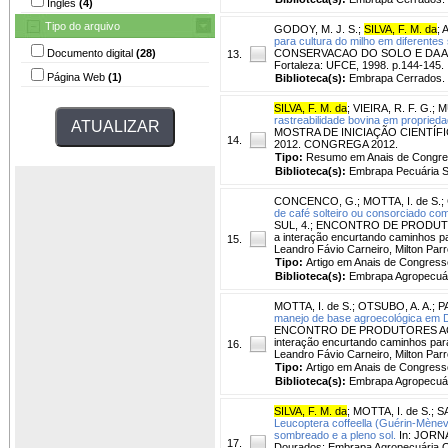
Inglês
(4)
Tipo do arquivo
GODOY, M. J. S.
;
SILVA, F. M. da
;
A
para cultura do milho em diferentes 
Documento digital
(28)
CONSERVACAO DO SOLO E DA AGUA, 1
13.
Fortaleza: UFCE, 1998. p.144-145.
Página Web
(1)
Biblioteca(s):
Embrapa Cerrados.
SILVA, F. M. da
;
VIEIRA, R. F. G.
;
M
rastreabilidade bovina em propried
MOSTRA DE INICIAÇÃO CIENTÍFICA,
14.
2012. CONGREGA 2012.
Tipo:
Resumo em Anais de Congr
Biblioteca(s):
Embrapa Pecuária S
CONCENCO, G.
;
MOTTA, I. de S.
;
de café solteiro ou consorciado co
SUL, 4.; ENCONTRO DE PRODUTORES
a interação encurtando caminhos pa
15.
Leandro Fávio Carneiro, Milton Par
Tipo:
Artigo em Anais de Congress
Biblioteca(s):
Embrapa Agropecuár
MOTTA, I. de S.
;
OTSUBO, A. A.
;
P
manejo de base agroecológica em D
ENCONTRO DE PRODUTORES AGROECO
interação encurtando caminhos para
16.
Leandro Fávio Carneiro, Milton Par
Tipo:
Artigo em Anais de Congress
Biblioteca(s):
Embrapa Agropecuár
SILVA, F. M. da
;
MOTTA, I. de S.
;
S
Leucoptera coffeella (Guérin-Mènevi
sombreado e a pleno sol.
In: JORNA
17.
Dourados: Embrapa Agropecuária O