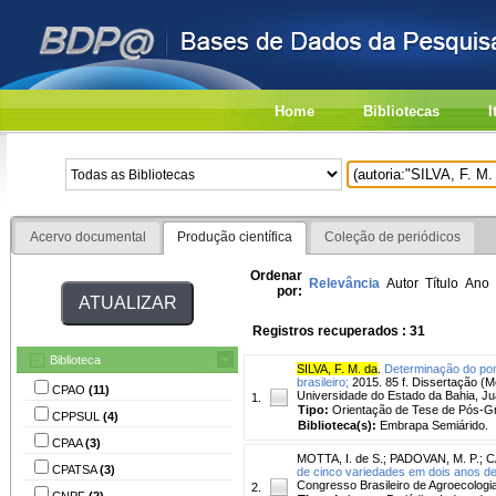
Home
Bibliotecas
I
Acervo documental
Produção científica
Coleção de periódicos
Ordenar
Relevância
Autor
Título
Ano
por:
Registros recuperados : 31
Biblioteca
SILVA, F. M. da
.
Determinação do pont
brasileiro;
2015. 85 f. Dissertação (M
CPAO
(11)
Universidade do Estado da Bahia, Ju
1.
Tipo:
Orientação de Tese de Pós-
CPPSUL
(4)
Biblioteca(s):
Embrapa Semiárido.
CPAA
(3)
MOTTA, I. de S.
;
PADOVAN, M. P.
;
C
CPATSA
(3)
de cinco variedades em dois anos d
Congresso Brasileiro de Agroecologia
2.
CNPF
(2)