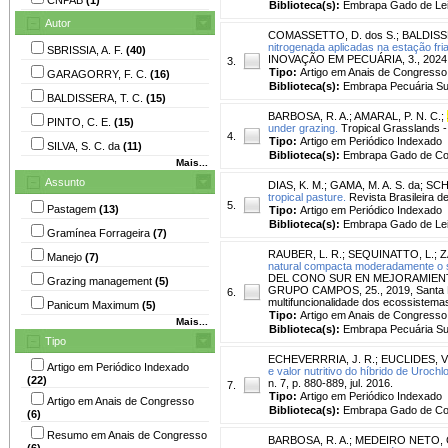
Biblioteca(s):
Embrapa Gado de Lei
Autor
COMASSETTO, D. dos S.
;
BALDISSE
nitrogenada aplicadas na estação fr
SBRISSIA, A. F.
(40)
INOVAÇÃO EM PECUÁRIA, 3., 2024, Lag
3.
Tipo:
Artigo em Anais de Congresso
GARAGORRY, F. C.
(16)
Biblioteca(s):
Embrapa Pecuária Su
BALDISSERA, T. C.
(15)
BARBOSA, R. A.
;
AMARAL, P. N. C.
;
PINTO, C. E.
(15)
under grazing.
Tropical Grasslands - 
4.
Tipo:
Artigo em Periódico Indexado
SILVA, S. C. da
(11)
Biblioteca(s):
Embrapa Gado de Co
Mais...
Assunto
DIAS, K. M.
;
GAMA, M. A. S. da
;
SCH
tropical pasture.
Revista Brasileira de
5.
Pastagem
(13)
Tipo:
Artigo em Periódico Indexado
Biblioteca(s):
Embrapa Gado de Lei
Gramínea Forrageira
(7)
RAUBER, L. R.
;
SEQUINATTO, L.
;
Z
Manejo
(7)
natural compacta moderadamente o s
DEL CONO SUR EN MEJORAMIENT
Grazing management
(5)
GRUPO CAMPOS, 25., 2019, Santa Mar
6.
multifuncionalidade dos ecossistemas
Panicum Maximum
(5)
Tipo:
Artigo em Anais de Congresso
Mais...
Biblioteca(s):
Embrapa Pecuária Su
Tipo
ECHEVERRRIA, J. R.
;
EUCLIDES, V.
Artigo em Periódico Indexado
e valor nutritivo do híbrido de Uroch
(22)
n. 7, p. 880-889, jul. 2016.
7.
Tipo:
Artigo em Periódico Indexado
Artigo em Anais de Congresso
Biblioteca(s):
Embrapa Gado de Cor
(6)
Resumo em Anais de Congresso
BARBOSA, R. A.
;
MEDEIRO NETO, C
(6)