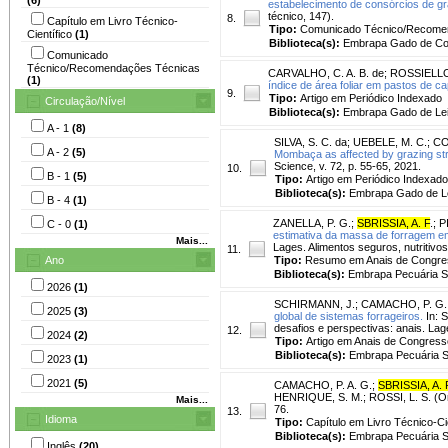
estabelecimento de consórcios de gr
técnico, 147).
8.
Capítulo em Livro Técnico-
Tipo:
Comunicado Técnico/Recome
Científico
(1)
Biblioteca(s):
Embrapa Gado de Co
Comunicado
Técnico/Recomendações Técnicas
CARVALHO, C. A. B. de
;
ROSSIELLO,
(1)
índice de área foliar em pastos de ca
9.
Tipo:
Artigo em Periódico Indexado
Circulação/Nível
Biblioteca(s):
Embrapa Gado de Lei
A - 1
(8)
SILVA, S. C. da
;
UEBELE, M. C.
;
CO
A - 2
(5)
Mombaça as affected by grazing strat
Science, v. 72, p. 55-65, 2021.
10.
B - 1
(5)
Tipo:
Artigo em Periódico Indexado
Biblioteca(s):
Embrapa Gado de Le
B - 4
(1)
ZANELLA, P. G.
;
SBRISSIA, A. F
.
;
P
C - 0
(1)
estimativa da massa de forragem e
Mais...
Lages. Alimentos seguros, nutritivos
11.
Ano
Tipo:
Resumo em Anais de Congre
Biblioteca(s):
Embrapa Pecuária S
2026
(1)
SCHIRMANN, J.
;
CAMACHO, P. G.
2025
(3)
global de sistemas forrageiros.
In: 
desafios e perspectivas: anais. Lag
12.
2024
(2)
Tipo:
Artigo em Anais de Congress
Biblioteca(s):
Embrapa Pecuária S
2023
(1)
2021
(5)
CAMACHO, P. A. G.
;
SBRISSIA, A. 
HENRIQUE, S. M.; ROSSI, L. S. (Org
Mais...
76.
13.
Idioma
Tipo:
Capítulo em Livro Técnico-Cie
Biblioteca(s):
Embrapa Pecuária S
Inglês
(20)