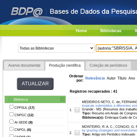
Home
Bibliotecas
I
Acervo documental
Produção científica
Coleção de periódicos
Ordenar
Relevância
Autor
Título
Ano
por:
Registros recuperados : 41
Biblioteca
MEDEIROS NETO, C. de
;
FERNANDE
tropicais submetidos a diferentes es
CPPSUL
(17)
Grande - MS. [Resumos dos trabalho
1.
Tipo:
Resumo em Anais de Congre
CNPGC
(12)
Biblioteca(s):
Embrapa Gado de Co
AI-SEDE
(8)
MONTEIRO, R. A. C.
;
CONGIO, G. F
CNPGL
(6)
by grazing strategies and environmen
2.
Tipo:
Artigo em Periódico Indexado
CNPAB
(1)