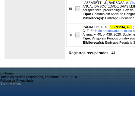
LAZZARETTI, J.
;
BARBOSA, A.
Cha
ANUAL DA SOCIEDADE BRASILEIRA D
19.
perspectives: proceedings. Foz do I
Tipo:
Resumo em Anais de Congr
Biblioteca(s):
Embrapa Pecuária S
CAMACHO, P. G.
;
SBRISSIA, A. F
.
;
C. F.
Emisión acumulada de óxido nit
Animal, v. 40, p. 438, 2020. Suplem
20.
Tipo:
Artigo em Periódico Indexado
Biblioteca(s):
Embrapa Pecuária S
Registros recuperados : 41
Embrapa
Todos os direitos reservados, conforme Lei n° 9.610
Política de Privacidade
Área Restrita