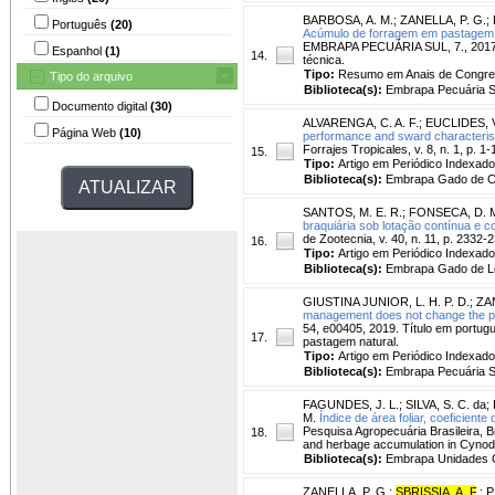
BARBOSA, A. M.
;
ZANELLA, P. G.
;
Português
(20)
Acúmulo de forragem em pastagem n
EMBRAPA PECUÁRIA SUL, 7., 2017, B
Espanhol
(1)
14.
técnica.
Tipo:
Resumo em Anais de Congr
Tipo do arquivo
Biblioteca(s):
Embrapa Pecuária S
Documento digital
(30)
ALVARENGA, C. A. F.
;
EUCLIDES, V.
Página Web
(10)
performance and sward characterist
Forrajes Tropicales, v. 8, n. 1, p. 1-
15.
Tipo:
Artigo em Periódico Indexado
Biblioteca(s):
Embrapa Gado de C
SANTOS, M. E. R.
;
FONSECA, D. M
braquiária sob lotação contínua e c
de Zootecnia, v. 40, n. 11, p. 2332-
16.
Tipo:
Artigo em Periódico Indexado
Biblioteca(s):
Embrapa Gado de Le
GIUSTINA JUNIOR, L. H. P. D.
;
ZAN
management does not change the per
54, e00405, 2019. Título em portug
17.
pastagem natural.
Tipo:
Artigo em Periódico Indexado
Biblioteca(s):
Embrapa Pecuária S
FAGUNDES, J. L.
;
SILVA, S. C. da
;
M.
Índice de área foliar, coeficie
Pesquisa Agropecuária Brasileira, Bra
18.
and herbage accumulation in Cyno
Biblioteca(s):
Embrapa Unidades C
ZANELLA, P. G.
;
SBRISSIA, A. F
.
;
P