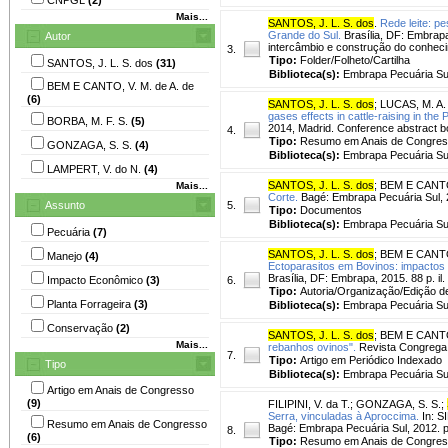
Mais...
SANTOS, J. L. S. dos
.
Rede leite: p
Grande do Sul.
Brasília, DF: Embrapa,
Autor
intercâmbio e construção do conheci
3.
Tipo:
Folder/Folheto/Cartilha
SANTOS, J. L. S. dos
(31)
Biblioteca(s):
Embrapa Pecuária Su
BEM E CANTO, V. M. de A. de
(6)
SANTOS, J. L. S. dos
;
LUCAS, M. A.
gases effects in cattle-raising in the
BORBA, M. F. S.
(5)
2014, Madrid. Conference abstract boo
4.
Tipo:
Resumo em Anais de Congre
GONZAGA, S. S.
(4)
Biblioteca(s):
Embrapa Pecuária Su
LAMPERT, V. do N.
(4)
SANTOS, J. L. S. dos
;
BEM E CANTO,
Mais...
Corte.
Bagé: Embrapa Pecuária Sul, 
Assunto
5.
Tipo:
Documentos
Biblioteca(s):
Embrapa Pecuária Su
Pecuária
(7)
SANTOS, J. L. S. dos
;
BEM E CANTO,
Manejo
(4)
Ectoparasitos em Bovinos: impactos e
Brasília, DF: Embrapa, 2015. 88 p. il. 
Impacto Econômico
(3)
6.
Tipo:
Autoria/Organização/Edição d
Planta Forrageira
(3)
Biblioteca(s):
Embrapa Pecuária Su
Conservação
(2)
SANTOS, J. L. S. dos
;
BEM E CANTO,
Mais...
rebanhos ovinos".
Revista Congrega 
7.
Tipo:
Artigo em Periódico Indexado
Tipo
Biblioteca(s):
Embrapa Pecuária Su
Artigo em Anais de Congresso
(9)
FILIPINI, V. da T.
;
GONZAGA, S. S.
;
Serra, vinculadas à Aproccima.
In: S
Resumo em Anais de Congresso
Bagé: Embrapa Pecuária Sul, 2012. p
8.
(6)
Tipo:
Resumo em Anais de Congre