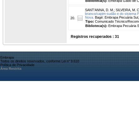
Biblioteca(s):
Embrapa Gado de Co
SANT'ANNA, D. M.
;
SILVEIRA, M. C
branco/capim-sudão e do sistema P
Nova.
Bagé: Embrapa Pecuária Sul,
20.
Tipo:
Comunicado Técnico/Recom
Biblioteca(s):
Embrapa Pecuária S
Registros recuperados : 31
Embrapa
Todos os direitos reservados, conforme Lei n° 9.610
Política de Privacidade
Área Restrita