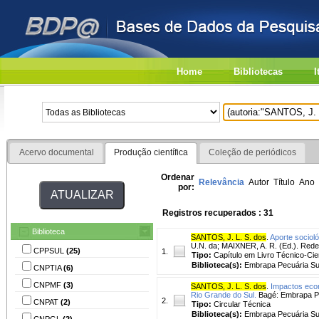
Home
Bibliotecas
I
Acervo documental
Produção científica
Coleção de periódicos
Ordenar
Relevância
Autor
Título
Ano
por:
Registros recuperados : 31
Biblioteca
SANTOS, J. L. S. dos
.
Aporte socioló
U.N. da; MAIXNER, A. R. (Ed.). Rede
CPPSUL
(25)
1.
Tipo:
Capítulo em Livro Técnico-Cien
Biblioteca(s):
Embrapa Pecuária Su
CNPTIA
(6)
CNPMF
(3)
SANTOS, J. L. S. dos
.
Impactos econ
Rio Grande do Sul.
Bagé: Embrapa Pec
2.
CNPAT
(2)
Tipo:
Circular Técnica
Biblioteca(s):
Embrapa Pecuária Su
CNPGL
(2)