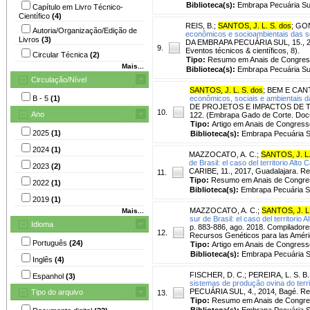
Biblioteca(s):
Embrapa Pecuária Su
Capítulo em Livro Técnico-
Científico
(4)
REIS, B.
;
SANTOS, J. L. S. dos
;
GON
Autoria/Organização/Edição de
econômicos e socioambientais das s
Livros
(3)
DA EMBRAPA PECUÁRIA SUL, 15., 2025
9.
Eventos técnicos & científicos, 8).
Circular Técnica
(2)
Tipo:
Resumo em Anais de Congre
Mais...
Biblioteca(s):
Embrapa Pecuária Su
Circulação/Nível
SANTOS, J. L. S. dos
;
BEM E CANTO
B - 5
(1)
econômicos, sociais e ambientais 
DE PROJETOS E IMPACTOS DE TECNO
10.
Ano
122. (Embrapa Gado de Corte. Doc
Tipo:
Artigo em Anais de Congress
2025
(1)
Biblioteca(s):
Embrapa Pecuária S
2024
(1)
MAZZOCATO, A. C.
;
SANTOS, J. L.
de Brasil: el caso del territorio Alto
2023
(2)
CARIBE, 11., 2017, Guadalajara. Re
11.
Tipo:
Resumo em Anais de Congre
2022
(1)
Biblioteca(s):
Embrapa Pecuária S
2019
(1)
MAZZOCATO, A. C.
;
SANTOS, J. L.
Mais...
sur de Brasil: el caso del territorio
Idioma
p. 883-886, ago. 2018. Compiladore
12.
Recursos Genéticos para las América
Português
(24)
Tipo:
Artigo em Anais de Congress
Biblioteca(s):
Embrapa Pecuária S
Inglês
(4)
FISCHER, D. C.
;
PEREIRA, L. S. B.
Espanhol
(3)
sistemas de produção ovina do terri
PECUÁRIA SUL, 4., 2014, Bagé. Res
Tipo do arquivo
13.
Tipo:
Resumo em Anais de Congr
Biblioteca(s):
Embrapa Pecuária S