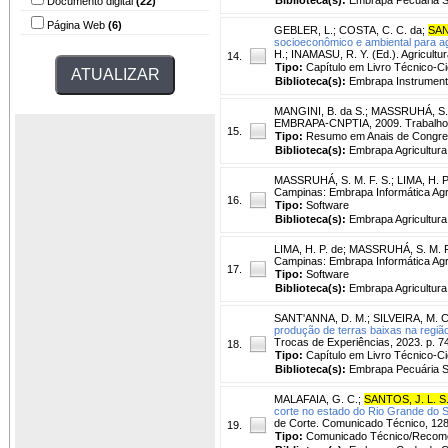
Documento digital
(22)
Página Web
(6)
GEBLER, L.
;
COSTA, C. C. da
;
SAN
socioeconômico e ambiental para ag
H.; INAMASU, R. Y. (Ed.). Agricultu
14.
Tipo:
Capítulo em Livro Técnico-Cie
Biblioteca(s):
Embrapa Instrument
MANGINI, B. da S.
;
MASSRUHÁ, S. 
EMBRAPA-CNPTIA, 2009. Trabalho ap
15.
Tipo:
Resumo em Anais de Congr
Biblioteca(s):
Embrapa Agricultura 
MASSRUHÁ, S. M. F. S.
;
LIMA, H. P
Campinas: Embrapa Informática Ag
16.
Tipo:
Software
Biblioteca(s):
Embrapa Agricultura 
LIMA, H. P. de
;
MASSRUHÁ, S. M. F
Campinas: Embrapa Informática Ag
17.
Tipo:
Software
Biblioteca(s):
Embrapa Agricultura 
SANT'ANNA, D. M.
;
SILVEIRA, M. C
produção de terras baixas na região
Trocas de Experiências, 2023. p. 7
18.
Tipo:
Capítulo em Livro Técnico-Cie
Biblioteca(s):
Embrapa Pecuária S
MALAFAIA, G. C.
;
SANTOS, J. L. S
corte no estado do Rio Grande do S
de Corte. Comunicado Técnico, 128
19.
Tipo:
Comunicado Técnico/Recom