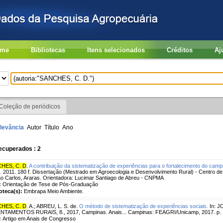
me
Bibliotecas
Itens selecionados
Créditos
Aj
Coleção de periódicos
levância
Autor
Título
Ano
ecuperados : 2
HES, C. D
.
A contribuição da sistematização de experiências para o fortalecimento do campo
.
2011. 180 f. Dissertação (Mestrado em Agroecologia e Desenvolvimento Rural) - Centro de 
o Carlos, Araras. Orientadora: Lucimar Santiago de Abreu - CNPMA
:
Orientação de Tese de Pós-Graduação
ioteca(s):
Embrapa Meio Ambiente.
HES, C. D
. A.
;
ABREU, L. S. de.
O método de sistematização de experiências sociais.
In: 
NTAMENTOS RURAIS, 8., 2017, Campinas. Anais... Campinas: FEAGRI/Unicamp, 2017. p. 
:
Artigo em Anais de Congresso