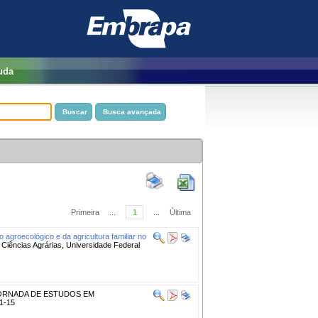
uda
Primeira
...
1
...
Última
 agroecológico e da agricultura familiar no
Ciências Agrárias, Universidade Federal
JORNADA DE ESTUDOS EM
1-15