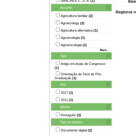
SANCHES, C. D. A.
(1)
Bibl
Assunto
Registros r
Agricultura familiar
(2)
Agroecology
(2)
Agricultura alternativa
(1)
Agroecologia
(1)
Agroeocologia
(1)
Mais...
Tipo
Artigo em Anais de Congresso
(1)
Orientação de Tese de Pós-
Graduação
(1)
Ano
2017
(1)
2011
(1)
Idioma
Português
(2)
Tipo do arquivo
Documento digital
(2)