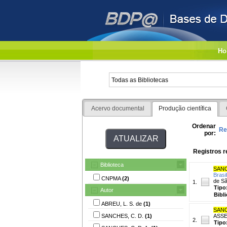
Ho
Acervo documental
Produção científica
Ordenar
Re
por:
Registros r
Biblioteca
SANC
Brasil
CNPMA
(2)
de Sã
1.
Tipo
Autor
Bibl
ABREU, L. S. de
(1)
SANC
SANCHES, C. D.
(1)
ASSE
2.
Tipo