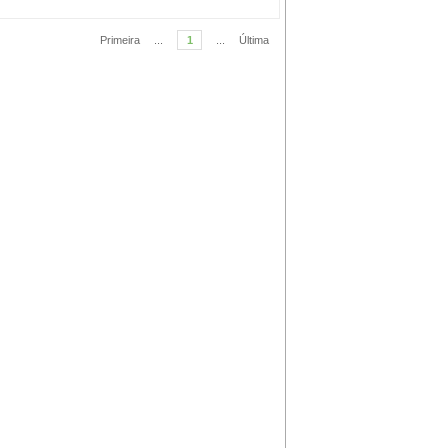
Primeira
...
1
...
Última