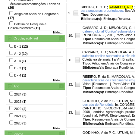
Técnico/Recomendações Técnicas
RIBEIRO, P. H. E.
;
RAMALHO, A. R
.
(26)
para pequenas propriedades.
Boa Vi
9.
Artigo em Anais de Congresso
Tipo:
Documentos
(17)
Biblioteca(s):
Embrapa Roraima.
Boletim de Pesquisa e
CASSARO, J. D.
;
MENONCIN, G.
;
Desenvolvimento
(11)
cafeeiro clonal 'Conilon' submetido
Mais...
RONDÔNIA, 2., 2011, Porto Velho. A
10.
Circulação/Nível
Tipo:
Resumo em Anais de Congr
Biblioteca(s):
Embrapa Rondônia.
B - 1
(12)
CASSARO, J. D.
;
MARCOLAN, A. L
A - 2
(10)
cafeeiro conilon submetido a três ní
Coletânea de anais: I a VII. Brasíl
11.
A - 4
(1)
Tipo:
Artigo em Anais de Congress
Biblioteca(s):
Embrapa Rondônia.
B - 3
(1)
B - 4
(1)
RIBEIRO, R. da S.
;
MARCOLAN, A. 
características de crescimento em
Mais...
Velho. [Resumos...]. Porto Velho: F
12.
Ano
Tipo:
Resumo em Anais de Congr
Biblioteca(s):
Embrapa Rondônia.
2024
(3)
GODINHO, V. de P. C.
;
UTUMI, M. 
2023
(1)
cerrado de Rondônia.
In: CONGRE
CARTUCHO , SPODOPTERA FRUG
2022
(2)
2008, Londrina. Agroenergia, produc
13.
[Londrina]: IAPAR; [Sete Lagoas]:
2021
(3)
Tipo:
Resumo em Anais de Congr
2020
(3)
Biblioteca(s):
Embrapa Rondônia.
Mais...
GODINHO, V. de P. C.
;
UTUMI, M. 
Idioma