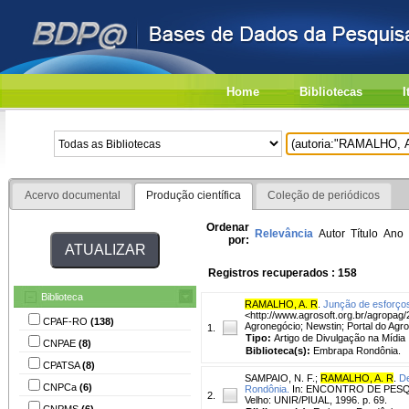
Home
Bibliotecas
I
Acervo documental
Produção científica
Coleção de periódicos
Ordenar
Relevância
Autor
Título
Ano
por:
Registros recuperados : 158
Biblioteca
RAMALHO, A. R
.
Junção de esforços
<http://www.agrosoft.org.br/agropag/
CPAF-RO
(138)
Agronegócio; Newstin; Portal do Agro
1.
Tipo:
Artigo de Divulgação na Mídia
CNPAE
(8)
Biblioteca(s):
Embrapa Rondônia.
CPATSA
(8)
SAMPAIO, N. F.
;
RAMALHO, A. R
.
De
CNPCa
(6)
Rondônia.
In: ENCONTRO DE PESQUIS
2.
Velho: UNIR/PIUAL, 1996. p. 69.
CNPMS
(6)