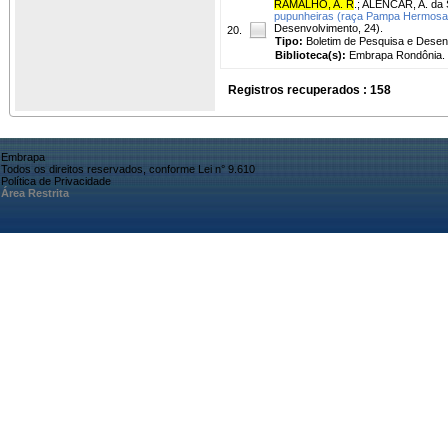
RAMALHO, A. R
.
;
ALENCAR, A. da 
pupunheiras (raça Pampa Hermosa
Desenvolvimento, 24).
20.
Tipo:
Boletim de Pesquisa e Desen
Biblioteca(s):
Embrapa Rondônia.
Registros recuperados : 158
Embrapa
Todos os direitos reservados, conforme Lei n° 9.610
Política de Privacidade
Área Restrita