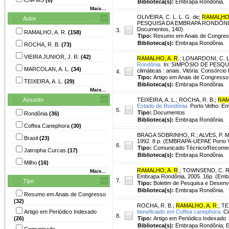
Biblioteca(s):
Embrapa Rondônia.
Mais...
OLIVEIRA, C. L. L. G. de
;
RAMALHO,
Autor
PESQUISA DA EMBRAPA RONDÔNIA, 1.,
Documentos, 140).
3.
RAMALHO, A. R.
(158)
Tipo:
Resumo em Anais de Congre
Biblioteca(s):
Embrapa Rondônia.
ROCHA, R. B.
(73)
VIEIRA JUNIOR, J. R.
(42)
RAMALHO, A. R
.
;
LONARDONI, C. L
Rondônia.
In: SIMPÓSIO DE PESQUISA
MARCOLAN, A. L.
(34)
climáticas : anais. Vitória: Consórci
4.
Tipo:
Artigo em Anais de Congresso
TEIXEIRA, A. L.
(29)
Biblioteca(s):
Embrapa Rondônia.
Mais...
Assunto
TEIXEIRA, A. L.
;
ROCHA, R. B.
;
RAM
Estado de Rondônia.
Porto Velho: Em
5.
Tipo:
Documentos
Rondônia
(36)
Biblioteca(s):
Embrapa Rondônia.
Coffea Canephora
(30)
BRAGA SOBRINHO, R.
;
ALVES, P. M
Brasil
(23)
1992. 8 p. (EMBRAPA-UEPAE Porto V
6.
Tipo:
Comunicado Técnico/Recome
Jatropha Curcas
(17)
Biblioteca(s):
Embrapa Rondônia.
Milho
(16)
RAMALHO, A. R
.
;
TOWNSEND, C. R
Mais...
Embrapa Rondônia, 2005. 16p. (Embr
7.
Tipo
Tipo:
Boletim de Pesquisa e Desenv
Biblioteca(s):
Embrapa Rondônia.
Resumo em Anais de Congresso
(32)
ROCHA, R. B.
;
RAMALHO, A. R
.
;
TE
Artigo em Periódico Indexado
beneficiado em Coffea canephora.
Ci
8.
(26)
Tipo:
Artigo em Periódico Indexado
Biblioteca(s):
Embrapa Rondônia; E
Comunicado