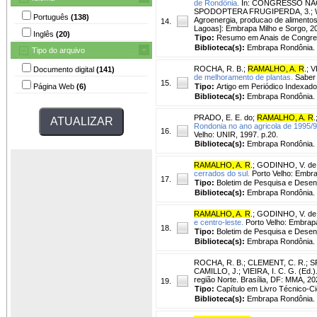
de Rondônia.
In: CONGRESSO NAC
SPODOPTERA FRUGIPERDA, 3.; 
Português
(138)
Agroenergia, producao de alimentos 
14.
Lagoas]: Embrapa Milho e Sorgo, 
Inglês
(20)
Tipo:
Resumo em Anais de Congr
Biblioteca(s):
Embrapa Rondônia.
Tipo do arquivo
ROCHA, R. B.
;
RAMALHO, A. R
.
;
V
Documento digital
(141)
de melhoramento de plantas.
Saber C
15.
Página Web
(6)
Tipo:
Artigo em Periódico Indexado
Biblioteca(s):
Embrapa Rondônia.
PRADO, E. E. do
;
RAMALHO, A. R
.
Rondonia no ano agricola de 1995/9
16.
Velho: UNIR, 1997. p.20.
Biblioteca(s):
Embrapa Rondônia.
RAMALHO, A. R
.
;
GODINHO, V. de 
cerrados do sul.
Porto Velho: Embra
17.
Tipo:
Boletim de Pesquisa e Desen
Biblioteca(s):
Embrapa Rondônia.
RAMALHO, A. R
.
;
GODINHO, V. de 
e centro-leste.
Porto Velho: Embrapa
18.
Tipo:
Boletim de Pesquisa e Desen
Biblioteca(s):
Embrapa Rondônia.
ROCHA, R. B.
;
CLEMENT, C. R.
;
S
CAMILLO, J.; VIEIRA, I. C. G. (Ed.).
região Norte. Brasília, DF: MMA, 202
19.
Tipo:
Capítulo em Livro Técnico-Cie
Biblioteca(s):
Embrapa Rondônia.