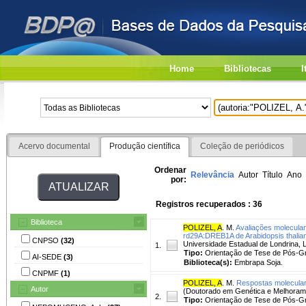
Home
Bibliotecas
I
Acervo documental
Produção científica
Coleção de periódicos
Ordenar
Relevância
Autor
Título
Ano
por:
Registros recuperados : 36
Biblioteca
POLIZEL, A
. M.
Avaliações molecular
rd29A:DREB1A de Arabidopsis thalian
CNPSO
(32)
Universidade Estadual de Londrina, 
1.
Tipo:
Orientação de Tese de Pós-
AI-SEDE
(3)
Biblioteca(s):
Embrapa Soja.
CNPMF
(1)
POLIZEL, A
. M.
Respostas moleculare
Autor
(Doutorado em Genética e Melhorame
2.
Tipo:
Orientação de Tese de Pós-