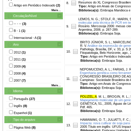
Resumos do XL Congresso Brasiliero 
8.
Artigo em Periódico Indexado
(2)
Tipo:
Artigo em Anais de Congresso
Mais...
Biblioteca(s):
Embrapa Mandioca e F
Circulação/Nível
LEMOS, N. G.
;
STOLF, R.
;
MARIN, S
molecular pela técnica de PCR em te
-- - --
(3)
Rosário. Mercosoja 2006: mesas cien
9.
Argentina, 2006. p. 287-289.
B - 1
(1)
Biblioteca(s):
Embrapa Soja.
Internacional - A
(1)
BRITO JÚNIOR, S. L.
;
MARCELINO,
Ano
R. V.
Análise da expressão de gene
Pathology, Brasília, DF, v. 33, p.
10.
2012
(1)
Fitopatologia, Belo Horizonte, ago.,
Tipo:
Artigo em Periódico Indexado
2011
(1)
Biblioteca(s):
Embrapa Soja.
2009
(4)
NEPOMUCENO, A. L.
;
FARIAS, J. R
Engenharia genética como ferrament
2008
(4)
CONGRESSO BRASILEIRO DE AGROMET
11.
Campinas: Sociedade Brasileira de
2007
(7)
Tipo:
Artigo em Anais de Congress
Mais...
Biblioteca(s):
Embrapa Soja.
Idioma
POLIZEL, A
. M. L.
;
BROGIN, R. L.
;
Português
(27)
Mapeamento molecular de um gene de
GENÉTICA, 51., 2005, Águas de Li
12.
Inglês
(8)
Pdf. 465.
Biblioteca(s):
Embrapa Soja.
Espanhol
(1)
Tipo do arquivo
HAMAWAKI, O. T.
;
JULIATTI, F. C.
Impacta: nova cultivar de soja para
13.
2005 Título em inglês: UFUS Impact
Página Web
(8)
Biblioteca(s):
Embrapa Unidades C