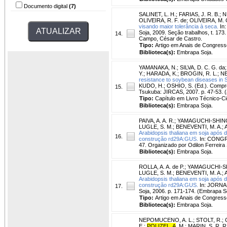
Documento digital
(7)
SALINET, L. H.
;
FARIAS, J. R. B.
;
N
OLIVEIRA, R. F. de
;
OLIVEIRA, M. C
visando maior tolerância à seca.
In:
Soja, 2009. Seção trabalhos, t. 173
14.
Campo, César de Castro.
Tipo:
Artigo em Anais de Congress
Biblioteca(s):
Embrapa Soja.
YAMANAKA, N.
;
SILVA, D. C. G. da
Y.
;
HARADA, K.
;
BROGIN, R. L.
;
NE
resistance to soybean diseases in 
KUDO, H.; OSHIO, S. (Ed.). Compreh
15.
Tsukuba: JIRCAS, 2007. p. 47-53. 
Tipo:
Capítulo em Livro Técnico-Cie
Biblioteca(s):
Embrapa Soja.
PAIVA, A. A. R.
;
YAMAGUCHI-SHINO
LUGLE, S. M.
;
BENEVENTI, M. A.
;
Arabidopsis thaliana em soja após d
16.
construção rd29A:GUS.
In: CONGRE
47. Organizado por Odilon Ferreira
Biblioteca(s):
Embrapa Soja.
ROLLA, A. A. de P.
;
YAMAGUCHI-SH
LUGLE, S. M.
;
BENEVENTI, M. A.
;
Arabidopsis thaliana em soja após d
construção rd29A:GUS.
In: JORNAD
17.
Soja, 2006. p. 171-174. (Embrapa S
Tipo:
Artigo em Anais de Congress
Biblioteca(s):
Embrapa Soja.
NEPOMUCENO, A. L.
;
STOLT, R.
;
E.
;
POLIZEL, A
. M.
;
MARIN, S. R. R