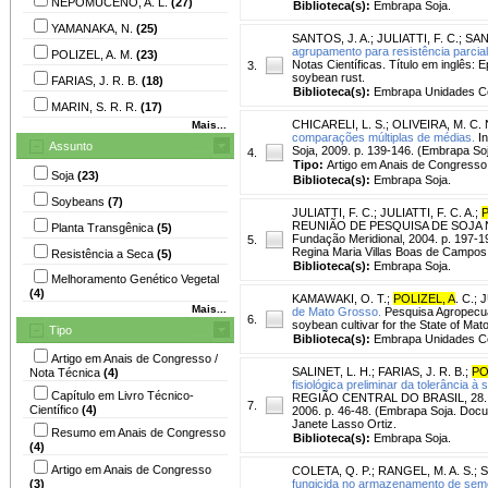
NEPOMUCENO, A. L.
(27)
Biblioteca(s):
Embrapa Soja.
YAMANAKA, N.
(25)
SANTOS, J. A.
;
JULIATTI, F. C.
;
SAN
agrupamento para resistência parcial
POLIZEL, A. M.
(23)
Notas Científicas. Título em inglês: E
3.
soybean rust.
FARIAS, J. R. B.
(18)
Biblioteca(s):
Embrapa Unidades Ce
MARIN, S. R. R.
(17)
CHICARELI, L. S.
;
OLIVEIRA, M. C. 
Mais...
comparações múltiplas de médias.
In
Assunto
Soja, 2009. p. 139-146. (Embrapa Soj
4.
Tipo:
Artigo em Anais de Congresso
Soja
(23)
Biblioteca(s):
Embrapa Soja.
Soybeans
(7)
JULIATTI, F. C.
;
JULIATTI, F. C. A.
;
P
REUNIÃO DE PESQUISA DE SOJA NA R
Planta Transgênica
(5)
Fundação Meridional, 2004. p. 197-1
5.
Regina Maria Villas Boas de Campos 
Resistência a Seca
(5)
Biblioteca(s):
Embrapa Soja.
Melhoramento Genético Vegetal
(4)
KAMAWAKI, O. T.
;
POLIZEL, A
. C.
;
J
Mais...
de Mato Grosso.
Pesquisa Agropecuári
6.
soybean cultivar for the State of Mat
Tipo
Biblioteca(s):
Embrapa Unidades Ce
Artigo em Anais de Congresso /
SALINET, L. H.
;
FARIAS, J. R. B.
;
PO
Nota Técnica
(4)
fisiológica preliminar da tolerância 
Capítulo em Livro Técnico-
REGIÃO CENTRAL DO BRASIL, 28., 20
7.
Científico
(4)
2006. p. 46-48. (Embrapa Soja. Docu
Janete Lasso Ortiz.
Resumo em Anais de Congresso
Biblioteca(s):
Embrapa Soja.
(4)
Artigo em Anais de Congresso
COLETA, Q. P.
;
RANGEL, M. A. S.
;
S
(3)
fungicida no armazenamento de seme