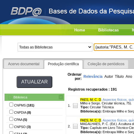
Home
Bibliotecas
I
Acervo documental
Produção científica
Coleção de periódicos
Ordenar
Relevância
Autor
Título
Ano
por:
Registros recuperados : 191
Biblioteca
PAES, M. C. D
.
Aspectos físicos, quí
Milho e Sorgo. Circular técnica, 75).
CNPMS
(181)
1.
Tipo:
Circular Técnica
Biblioteca(s):
Embrapa Milho e Sor
CNPDIA
(8)
CPAA
(5)
PAES, M. C. D
.
Aspectos físicos, quí
MAGALHAES, P. C. (Ed.). A cultura do
2.
CNPSO
(3)
Tipo:
Capítulo em Livro Técnico-Cien
Biblioteca(s):
Embrapa Milho e Sor
CTAA
(3)