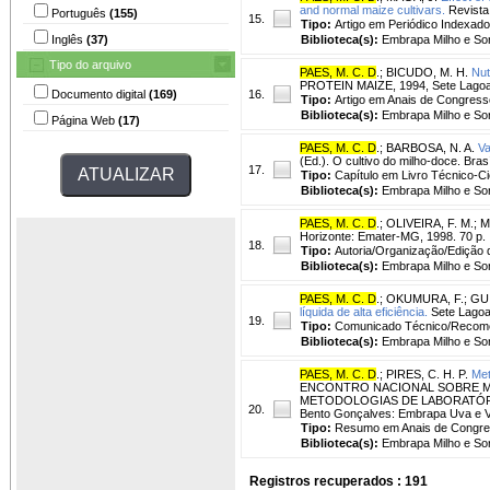
and normal maize cultivars.
Revista 
Português
(155)
15.
Tipo:
Artigo em Periódico Indexado
Inglês
(37)
Biblioteca(s):
Embrapa Milho e So
Tipo do arquivo
PAES, M. C. D
.
;
BICUDO, M. H.
Nut
PROTEIN MAIZE, 1994, Sete Lagoas, 
Documento digital
(169)
16.
Tipo:
Artigo em Anais de Congress
Biblioteca(s):
Embrapa Milho e So
Página Web
(17)
PAES, M. C. D
.
;
BARBOSA, N. A.
Va
(Ed.). O cultivo do milho-doce. Bras
17.
Tipo:
Capítulo em Livro Técnico-Cie
Biblioteca(s):
Embrapa Milho e So
PAES, M. C. D
.
;
OLIVEIRA, F. M.
;
M
Horizonte: Emater-MG, 1998. 70 p.
18.
Tipo:
Autoria/Organização/Edição 
Biblioteca(s):
Embrapa Milho e So
PAES, M. C. D
.
;
OKUMURA, F.
;
GUI
líquida de alta eficiência.
Sete Lagoa
19.
Tipo:
Comunicado Técnico/Recom
Biblioteca(s):
Embrapa Milho e So
PAES, M. C. D
.
;
PIRES, C. H. P.
Met
ENCONTRO NACIONAL SOBRE ME
METODOLOGIAS DE LABORATÓRIO DE
20.
Bento Gonçalves: Embrapa Uva e Vi
Tipo:
Resumo em Anais de Congr
Biblioteca(s):
Embrapa Milho e So
Registros recuperados : 191