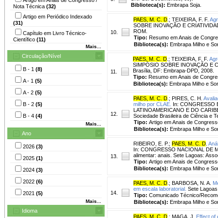
Biblioteca(s):
Embrapa Soja.
Nota Técnica
(32)
Artigo em Periódico Indexado
PAES, M. C. D
.
;
TEIXEIRA, F. F.
Agr
(31)
SOBRE INOVAÇÃO E CRIATIVIDADE C
ROM.
10.
Capítulo em Livro Técnico-
Tipo:
Resumo em Anais de Congr
Científico
(11)
Biblioteca(s):
Embrapa Milho e So
Mais...
Circulação/Nível
PAES, M. C. D
.
;
TEIXEIRA, F. F.
Agr
SIMPÓSIO SOBRE INOVAÇÃO E CRIA
B - 1
(8)
Brasília, DF: Embrapa-DPD, 2008.
11.
Tipo:
Resumo em Anais de Congre
A - 1
(5)
Biblioteca(s):
Embrapa Milho e So
A - 2
(5)
PAES, M. C. D
.
;
PIRES, C. H.
Avalia
B - 2
(5)
milho por CLAE.
In: CONGRESSO B
LATINOAMERICANO E DO CARIBE DE 
12.
B - 4
(4)
Sociedade Brasileira de Ciência e 
Tipo:
Artigo em Anais de Congress
Mais...
Biblioteca(s):
Embrapa Milho e So
Ano
RIBEIRO, E. P.
;
PAES, M. C. D
.
Anál
2026
(3)
In: CONGRESSO NACIONAL DE MILHO
alimentar: anais. Sete Lagoas: Asso
13.
2025
(1)
Tipo:
Artigo em Anais de Congress
Biblioteca(s):
Embrapa Milho e So
2024
(3)
2022
(6)
PAES, M. C. D
.
;
BARBOSA, N. A.
Me
em escala laboratorial.
Sete Lagoas:
14.
2021
(5)
Tipo:
Comunicado Técnico/Recom
Mais...
Biblioteca(s):
Embrapa Milho e So
Idioma
PAES, M. C. D
.
;
MAGA, J.
Effect of