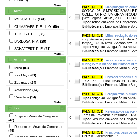
Mais...
PAES, M. C. D
.
Manipulação da compo
SORGO, 26.; SIMPÓSIO BRASILE
Autor
COLLETOTRICHUM GRAMINICOLA, 1., 2
3.
[Sete Lagoas]: ABMS, 2006. 1 CD-R
PAES, M. C. D.
(191)
Tipo:
Artigo em Anais de Congresso
Biblioteca(s):
Embrapa Milho e Sor
GUIMARAES, P. E. de O.
(50)
TEIXEIRA, F. F.
(35)
PAES, M. C. D
.
Milho: evolução do 
<http://www.agrolink.com.br/cultura
BARBOSA, N. A.
(29)
tempo_132645.html>. Acesso em: 10 
4.
Tipo:
Artigo de Divulgação na Mídia
SCHAFFERT, R. E.
(21)
Biblioteca(s):
Embrapa Milho e Sor
Mais...
Assunto
PAES, M. C. D
.
Importance of zein co
during extrusion and their impact of 
5.
Milho
(81)
Biblioteca(s):
Embrapa Milho e Sor
Zea Mays
(61)
PAES, M. C. D
.
Physical properties an
1998. 144 p. Thesis (Master) - Colora
6.
Zea mays
(24)
Biblioteca(s):
Embrapa Milho e Sor
Antocianina
(14)
PAES, M. C. D
.
Perspectivas nutricio
Variedade
(14)
Tipo:
Artigo de Divulgação na Mídia
7.
Biblioteca(s):
Embrapa Milho e Sor
Mais...
Tipo
PAES, M. C. D
.
Retenção de caroteno
Teresina. Palestras e resumos... Ri
Artigo em Anais de Congresso
8.
Tipo:
Resumo em Anais de Congre
(46)
Biblioteca(s):
Embrapa Milho e Sor
Resumo em Anais de Congresso
(45)
PAES, M. C. D
.
Princípios básicos d
CNPSo. Documentos, 69).
9.
Artigo em Anais de Congresso /