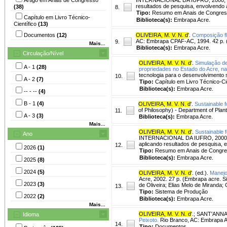
resultados de pesquisa, envolvendo a
(38)
8.
Tipo:
Resumo em Anais de Congre
Capítulo em Livro Técnico-
Biblioteca(s):
Embrapa Acre.
Científico
(13)
Documentos
(12)
OLIVEIRA, M. V. N. d
'.
Composição flo
AC: Embrapa CPAF-AC, 1994. 42 p. 
9.
Mais...
Biblioteca(s):
Embrapa Acre.
Circulação/Nível
OLIVEIRA, M. V. N. d
'.
Simulação de
A - 1
(28)
propriedades no Estado do Acre, na
tecnologia para o desenvolvimento 
10.
A - 2
(7)
Tipo:
Capítulo em Livro Técnico-Cie
Biblioteca(s):
Embrapa Acre.
-- - --
(4)
B - 1
(4)
OLIVEIRA, M. V. N. d
'.
Sustainable f
of Philosophy) - Department of Plant
11.
A - 3
(3)
Biblioteca(s):
Embrapa Acre.
Mais...
OLIVEIRA, M. V. N. d
'.
Sustainable 
Ano
INTERNACIONAL DA IUFRO, 2000, Bel
aplicando resultados de pesquisa, e
12.
2026
(1)
Tipo:
Resumo em Anais de Congr
Biblioteca(s):
Embrapa Acre.
2025
(8)
2024
(5)
OLIVEIRA, M. V. N. d
'. (ed.).
Manejo
Acre, 2002. 27 p. (Embrapa acre. S
2023
(3)
de Oliveira; Elias Melo de Miranda;
13.
Tipo:
Sistema de Produção
2022
(2)
Biblioteca(s):
Embrapa Acre.
Mais...
OLIVEIRA, M. V. N. d
'.
;
SANT'ANNA,
Idioma
Peixoto.
Rio Branco, AC: Embrapa A
14.
Tipo:
Documentos