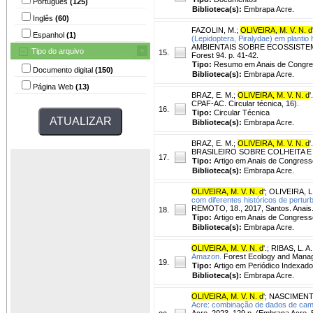
Português
(125)
Biblioteca(s):
Embrapa Acre.
Inglês
(60)
FAZOLIN, M.
;
OLIVEIRA, M. V. N. d
Espanhol
(1)
(Lepidoptera, Piralydae) em plant
AMBIENTAIS SOBRE ECOSSISTEMAS F
Tipo do arquivo
15.
Forest 94. p. 41-42.
Tipo:
Resumo em Anais de Congr
Documento digital
(150)
Biblioteca(s):
Embrapa Acre.
Página Web
(13)
BRAZ, E. M.
;
OLIVEIRA, M. V. N. d
'.
CPAF-AC. Circular técnica, 16).
16.
Tipo:
Circular Técnica
Biblioteca(s):
Embrapa Acre.
BRAZ, E. M.
;
OLIVEIRA, M. V. N. d
'.
BRASILEIRO SOBRE COLHEITA E TRA
17.
Tipo:
Artigo em Anais de Congress
Biblioteca(s):
Embrapa Acre.
OLIVEIRA, M. V. N. d
'
;
OLIVEIRA, L.
com diferentes históricos de pertur
REMOTO, 18., 2017, Santos. Anais..
18.
Tipo:
Artigo em Anais de Congress
Biblioteca(s):
Embrapa Acre.
OLIVEIRA, M. V. N. d
'.
;
RIBAS, L. A.
Amazon.
Forest Ecology and Manage
19.
Tipo:
Artigo em Periódico Indexado
Biblioteca(s):
Embrapa Acre.
OLIVEIRA, M. V. N. d
'
;
NASCIMENTO,
Acre: combinação de dados de campo
Acre, 2023. 129 p. (Embrapa Acre.