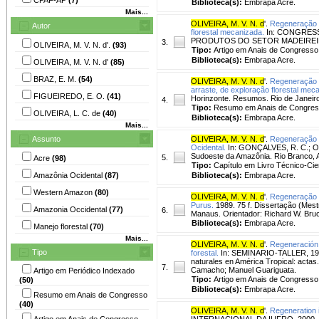
Biblioteca(s):
Embrapa Acre.
Mais...
OLIVEIRA, M. V. N. d
'.
Regeneração ar
Autor
florestal mecanizada.
In: CONGRESS
PRODUTOS DO SETOR MADEIREIRO, 1.,
3.
OLIVEIRA, M. V. N. d'.
(93)
Tipo:
Artigo em Anais de Congresso
Biblioteca(s):
Embrapa Acre.
OLIVEIRA, M. V. N. d'
(85)
BRAZ, E. M.
(54)
OLIVEIRA, M. V. N. d
'.
Regeneração ar
arraste, de exploração florestal mec
FIGUEIREDO, E. O.
(41)
Horinzonte. Resumos. Rio de Janeiro:
4.
Tipo:
Resumo em Anais de Congre
OLIVEIRA, L. C. de
(40)
Biblioteca(s):
Embrapa Acre.
Mais...
Assunto
OLIVEIRA, M. V. N. d
'.
Regeneração fl
Ocidental.
In: GONÇALVES, R. C.; OLI
Sudoeste da Amazônia. Rio Branco, A
5.
Acre
(98)
Tipo:
Capítulo em Livro Técnico-Cien
Amazônia Ocidental
(87)
Biblioteca(s):
Embrapa Acre.
Western Amazon
(80)
OLIVEIRA, M. V. N. d
'.
Regeneração n
Purus.
1989. 75 f. Dissertação (Mest
Amazonia Occidental
(77)
6.
Manaus. Orientador: Richard W. Bru
Biblioteca(s):
Embrapa Acre.
Manejo florestal
(70)
Mais...
OLIVEIRA, M. V. N. d
'.
Regeneración a
Tipo
forestal.
In: SEMINARIO-TALLER, 1996, 
naturales en América Tropical: actas
7.
Camacho; Manuel Guariguata.
Artigo em Periódico Indexado
Tipo:
Artigo em Anais de Congresso
(50)
Biblioteca(s):
Embrapa Acre.
Resumo em Anais de Congresso
(40)
OLIVEIRA, M. V. N. d
'.
Regeneration i
Artigo em Anais de Congresso
INTERNACIONAL DA IUFRO, 2000, Belé