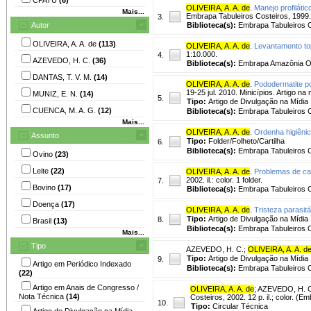
OLIVEIRA, A. A. de
.
Manejo profiláti
Mais...
Embrapa Tabuleiros Costeiros, 1999. 
3.
Autor
Biblioteca(s):
Embrapa Tabuleiros C
OLIVEIRA, A. A. de
(113)
OLIVEIRA, A. A. de
.
Levantamento top
1:10.000.
4.
AZEVEDO, H. C.
(36)
Biblioteca(s):
Embrapa Amazônia Or
DANTAS, T. V. M.
(14)
OLIVEIRA, A. A. de
.
Pododermatite po
19-25 jul. 2010. Minicípios. Artigo n
MUNIZ, E. N.
(14)
5.
Tipo:
Artigo de Divulgação na Mídia
CUENCA, M. A. G.
(12)
Biblioteca(s):
Embrapa Tabuleiros C
Mais...
OLIVEIRA, A. A. de
.
Ordenha higiêni
Assunto
Tipo:
Folder/Folheto/Cartilha
6.
Biblioteca(s):
Embrapa Tabuleiros C
Ovino
(23)
Leite
(22)
OLIVEIRA, A. A. de
.
Problemas de ca
2002. il.: color. 1 folder.
7.
Bovino
(17)
Biblioteca(s):
Embrapa Tabuleiros C
Doença
(17)
OLIVEIRA, A. A. de
.
Tristeza parasitá
Tipo:
Artigo de Divulgação na Mídia
8.
Brasil
(13)
Biblioteca(s):
Embrapa Tabuleiros C
Mais...
Tipo
AZEVEDO, H. C.
;
OLIVEIRA, A. A. d
Tipo:
Artigo de Divulgação na Mídia
9.
Artigo em Periódico Indexado
Biblioteca(s):
Embrapa Tabuleiros C
(22)
Artigo em Anais de Congresso /
OLIVEIRA, A. A. de
;
AZEVEDO, H. 
Nota Técnica
(14)
Costeiros, 2002. 12 p. il.; color. (
10.
Tipo:
Circular Técnica
Artigo de Divulgação na Mídia