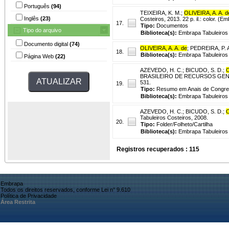
Português
(94)
TEIXEIRA, K. M.
;
OLIVEIRA, A. A. d
Inglês
(23)
Costeiros, 2013. 22 p. il.: color. 
17.
Tipo:
Documentos
Tipo do arquivo
Biblioteca(s):
Embrapa Tabuleiros 
Documento digital
(74)
OLIVEIRA, A. A. de
;
PEDREIRA, P. A
18.
Biblioteca(s):
Embrapa Tabuleiros 
Página Web
(22)
AZEVEDO, H. C.
;
BICUDO, S. D.
;
O
BRASILEIRO DE RECURSOS GENÉTICOS,
531.
19.
Tipo:
Resumo em Anais de Congr
Biblioteca(s):
Embrapa Tabuleiros 
AZEVEDO, H. C.
;
BICUDO, S. D.
;
O
Tabuleiros Costeiros, 2008.
20.
Tipo:
Folder/Folheto/Cartilha
Biblioteca(s):
Embrapa Tabuleiros 
Registros recuperados : 115
Embrapa
Todos os direitos reservados, conforme Lei n° 9.610
Política de Privacidade
Área Restrita