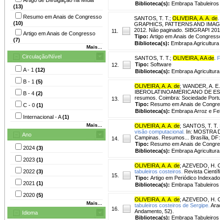
Biblioteca(s):
Embrapa Tabuleiros 
(13)
Resumo em Anais de Congresso
SANTOS, T. T.
;
OLIVEIRA, A. A. de
.
(10)
GRAPHICS, PATTERNS AND IMAGES, 25
2012. Não paginado. SIBGRAPI 201
11.
Artigo em Anais de Congresso
Tipo:
Artigo em Anais de Congress
(7)
Biblioteca(s):
Embrapa Agricultura D
Mais...
Circulação/Nível
SANTOS, T. T.
;
OLIVEIRA, A A de
.
F
Tipo:
Software
12.
A - 1
(12)
Biblioteca(s):
Embrapa Agricultura 
B - 1
(5)
OLIVEIRA, A. A. de
;
WANDER, A. E.
IBEROLATINOAMERICANO DE ESTUDOS
B - 4
(2)
resumos. Coimbra: Sociedade Portu
13.
Tipo:
Resumo em Anais de Congr
C - 0
(1)
Biblioteca(s):
Embrapa Arroz e Fei
Internacional - A
(1)
Mais...
OLIVEIRA, A. A. de
;
SANTOS, T. T.
visão computacional.
In: MOSTRA 
Ano
Campinas. Resumos... Brasília, DF:
14.
Tipo:
Resumo em Anais de Congr
2024
(3)
Biblioteca(s):
Embrapa Agricultura 
2023
(1)
OLIVEIRA, A. A. de
;
AZEVEDO, H. 
2022
(3)
tabuleiros costeiros.
Revista Científi
15.
Tipo:
Artigo em Periódico Indexado
2021
(1)
Biblioteca(s):
Embrapa Tabuleiros 
2020
(5)
OLIVEIRA, A. A. de
;
AZEVEDO, H. 
Mais...
tabuleiros costeiros de Sergipe.
Arac
16.
Andamento, 52).
Idioma
Biblioteca(s):
Embrapa Tabuleiros 