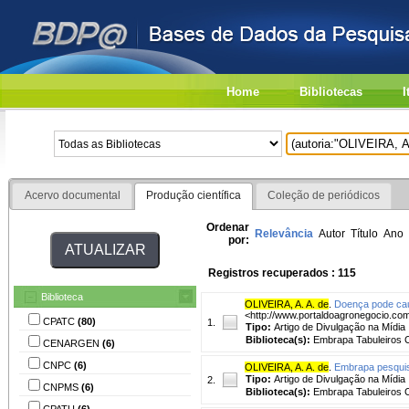
Home
Bibliotecas
I
Acervo documental
Produção científica
Coleção de periódicos
Ordenar
Relevância
Autor
Título
Ano
por:
Registros recuperados : 115
Biblioteca
OLIVEIRA, A. A. de
.
Doença pode cau
<http://www.portaldoagronegocio.com
CPATC
(80)
1.
Tipo:
Artigo de Divulgação na Mídia
Biblioteca(s):
Embrapa Tabuleiros C
CENARGEN
(6)
CNPC
(6)
OLIVEIRA, A. A. de
.
Embrapa pesquisa
Tipo:
Artigo de Divulgação na Mídia
2.
CNPMS
(6)
Biblioteca(s):
Embrapa Tabuleiros C
CPATU
(6)