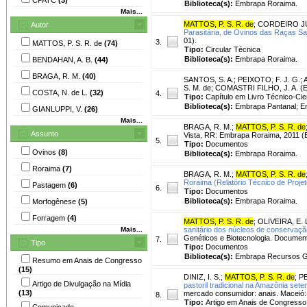
Biblioteca(s):
Embrapa Roraima.
Mais...
MATTOS, P. S. R. de
;
CORDEIRO JÚ
Autor
Parasitária, de Ovinos das Raças Sa
01).
3.
MATTOS, P. S. R. de
(74)
Tipo:
Circular Técnica
Biblioteca(s):
Embrapa Roraima.
BENDAHAN, A. B.
(44)
BRAGA, R. M.
(40)
SANTOS, S. A.
;
PEIXOTO, F. J. G.
;
S. M. de; COMASTRI FILHO, J. A. (Ed.
COSTA, N. de L.
(32)
4.
Tipo:
Capítulo em Livro Técnico-Cien
Biblioteca(s):
Embrapa Pantanal; E
GIANLUPPI, V.
(26)
Mais...
BRAGA, R. M.
;
MATTOS, P. S. R. de
Assunto
Vista, RR: Embrapa Roraima, 2011 
5.
Tipo:
Documentos
Ovinos
(8)
Biblioteca(s):
Embrapa Roraima.
Roraima
(7)
BRAGA, R. M.
;
MATTOS, P. S. R. de
Roraima (Relatório Técnico de Projet
Pastagem
(6)
6.
Tipo:
Documentos
Biblioteca(s):
Embrapa Roraima.
Morfogênese
(5)
Forragem
(4)
MATTOS, P. S. R. de
;
OLIVEIRA, E. 
Mais...
sanitário dos núcleos de conservaçã
Genéticos e Biotecnologia. Document
7.
Tipo
Tipo:
Documentos
Biblioteca(s):
Embrapa Recursos Ge
Resumo em Anais de Congresso
(15)
DINIZ, I. S.
;
MATTOS, P. S. R. de
;
PE
Artigo de Divulgação na Mídia
pastoril tradicional na Amazônia seten
(13)
mercado consumidor: anais. Maceió
8.
Tipo:
Artigo em Anais de Congresso
Comunicado