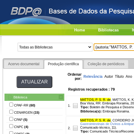
Home
Bibliotecas
I
Acervo documental
Produção científica
Coleção de periódicos
Ordenar
Relevância
Autor
Título
Ano
por:
Registros recuperados : 79
Biblioteca
MATTOS, P. S. R. de
;
MATTOS, K. K.
Boa Vista, RR: Embrapa Roraima, 20
CPAF-RR
(60)
1.
Tipo:
Boletim de Pesquisa e Desenv
Biblioteca(s):
Embrapa Roraima.
CENARGEN
(15)
CPAP
(5)
MATTOS, P. S. R. de
;
CORDEIRO JU
Gastrointestinais de Ovinos a Antip
CNPC
(4)
Comunicado técnico, 11).
2.
Tipo:
Comunicado Técnico/Recome
CPATC
(3)