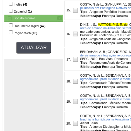
Inglês
(4)
COSTA, N de L.
;
GIANLUPPI, V.
;
B
plumosus em Pastagens Nativas do
15.
Espanhol
(1)
Tipo:
Artigo em Periódico Indexado
Biblioteca(s):
Embrapa Roraima.
Tipo do arquivo
DINIZ, I. S.
;
MATTOS, P. S. R. de
;
O
Documento digital
(47)
área de savana na Amazônia setent
mercado consumidor: anais. Maceió
Página Web
(10)
16.
Brasileiro de Zootecnia (ZOTEC 201
Tipo:
Artigo em Anais de Congress
Biblioteca(s):
Embrapa Roraima.
BENDAHAN, A. B.
;
GRANGEIRO, M
de sistema de integração lavoura-pe
SBPC, 2010, Boa Vista. Resumos...
17.
Tipo:
Resumo em Anais de Congr
Biblioteca(s):
Embrapa Roraima.
COSTA, N. de L.
;
BENDAHAN, A. B
agronômicas, produtividade e manej
18.
Tipo:
Comunicado Técnico/Recom
Biblioteca(s):
Embrapa Roraima.
COSTA, N. de L.
;
BENDAHAN, A. B
agronômicas, produtividade e manej
19.
Tipo:
Comunicado Técnico/Recom
Biblioteca(s):
Embrapa Roraima.
COSTA, N. de L.
;
BENDAHAN, A. B
brachiaria humidicola na Amazônia 
30 set. 2008.
20.
Tipo:
Artigo de Divulgação na Mídi
Biblioteca(s):
Embrapa Roraima.