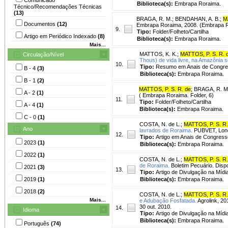
Biblioteca(s):
Embrapa Roraima.
Técnico/Recomendações Técnicas
(13)
BRAGA, R. M.
;
BENDAHAN, A. B.
;
M
Documentos
(12)
Embrapa Roraima, 2008. (Embrapa Ro
9.
Tipo:
Folder/Folheto/Cartilha
Artigo em Periódico Indexado
(8)
Biblioteca(s):
Embrapa Roraima.
Mais...
MATTOS, K. K.
;
MATTOS, P. S. R. 
Circulação/Nível
Thous) de vida livre, na Amazônia se
10.
Tipo:
Resumo em Anais de Congr
B - 4
(3)
Biblioteca(s):
Embrapa Roraima.
B - 1
(2)
MATTOS, P. S. R. de
;
BRAGA, R. M
A - 2
(1)
( Embrapa Roraima. Folder, 6)
11.
Tipo:
Folder/Folheto/Cartilha
A - 4
(1)
Biblioteca(s):
Embrapa Roraima.
C - 0
(1)
COSTA, N. de L.
;
MATTOS, P. S. R.
Ano
lavrados de Roraima.
PUBVET, Londr
12.
Tipo:
Artigo em Anais de Congress
2023
(1)
Biblioteca(s):
Embrapa Roraima.
2022
(1)
COSTA, N. de L.
;
MATTOS, P. S. R.
de Roraima.
Boletim Pecuário. Disp
2021
(3)
13.
Tipo:
Artigo de Divulgação na Mídi
2019
(1)
Biblioteca(s):
Embrapa Roraima.
2018
(2)
COSTA, N. de L.
;
MATTOS, P. S. R.
Mais...
e Adubação Fosfatada.
Agrolink, 20
30 out. 2010.
14.
Idioma
Tipo:
Artigo de Divulgação na Mídi
Biblioteca(s):
Embrapa Roraima.
Português
(74)