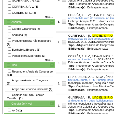
GUABIRABA, I. R.
(12)
Jesus, Ana Cláudia Lira-Guedes e A
Tipo:
Resumo em Anais de Congre
CORRÊA, J. F. V.
(8)
Biblioteca(s):
Embrapa Amapá.
GUEDES, M. C.
(8)
CORRÊA, J. F. V.
;
SILVA, P. C. da
;
G
Mais...
artesanal de óleo de andiroba, no Afu
Embrapa Amapá, 2020. Editoras técni
3.
Assunto
Tipo:
Resumo em Anais de Congre
Biblioteca(s):
Embrapa Amapá.
Carapa Guianensis
(7)
Andiroba
(4)
GUABIRABA, I. R.
;
MACIEL, S. P. O
.
extrativistas de óleo de pracaxi no 
Produto florestal não madeireiro
ECOLOGIA, 2.; JORNADA AMAPAENSE 
4.
(4)
Tipo:
Artigo em Anais de Congresso
Biblioteca(s):
Embrapa Amapá.
Bertholletia Excelsa
(3)
Pentaclethra Macroloba
(3)
CORRÊA, J. F. V.
;
SILVA-JUNIOR, J.
raízes de cipó-titica.
In: JORNADA CI
Mais...
Editoras técnicas: Jamile da Costa A
5.
Tipo
Tipo:
Resumo em Anais de Congre
Biblioteca(s):
Embrapa Amapá.
Resumo em Anais de Congresso
(14)
LIRA-GUEDES, A. C.
;
SILVA-JÚNIOR,
flexuosa (Kunth) G. S. Bunting) para
Artigo em Anais de Congresso
tecnologia, mercado, pesquisa e atual
(3)
6.
Tipo:
Capítulo em Livro Técnico-Cien
Artigo em Periódico Indexado
(1)
Biblioteca(s):
Embrapa Amapá.
Capítulo em Livro Técnico-
GUABIRABA, I. R.
;
MACIEL, S. P. O
.
Científico
(1)
andirobeiras em duas fitofisionomias f
Circulação/Nível
ciência, tecnologia e inovações par
7.
Jesus, Ana Cláudia Lira-Guedes e A
Tipo:
Resumo em Anais de Congre
A - 3
(1)
Biblioteca(s):
Embrapa Amapá.