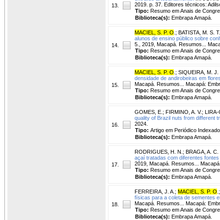
2019. p. 37. Editores técnicos: Adi
13.
Tipo:
Resumo em Anais de Congr
Biblioteca(s):
Embrapa Amapá.
MACIEL, S. P. O
.
;
BATISTA, M. S. T
alunos de ensino público sobre conh
5., 2019, Macapá. Resumos... Maca
14.
Tipo:
Resumo em Anais de Congr
Biblioteca(s):
Embrapa Amapá.
MACIEL, S. P. O
.
;
SIQUEIRA, M. J.
densidade de andirobeiras em flore
Macapá. Resumos... Macapá: Embrap
15.
Tipo:
Resumo em Anais de Congr
Biblioteca(s):
Embrapa Amapá.
GOMES, E.
;
FIRMINO, A. V.
;
LIRA-
quality of Brazil nuts from different
2024.
16.
Tipo:
Artigo em Periódico Indexado
Biblioteca(s):
Embrapa Amapá.
RODRIGUES, H. N.
;
BRAGA, A. C.
açaí tratadas com diferentes fonte
2019, Macapá. Resumos... Macapá: 
17.
Tipo:
Resumo em Anais de Congr
Biblioteca(s):
Embrapa Amapá.
FERREIRA, J. A.
;
MACIEL, S. P. O
.
físicas para a coleta de sementes em
Macapá. Resumos... Macapá: Embrap
18.
Tipo:
Resumo em Anais de Congr
Biblioteca(s):
Embrapa Amapá.