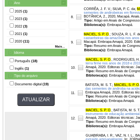
Ano
CORRÊA, J. F. V.
;
SILVA, P. C. da
;
M
2025
(1)
sementes de andirobeiras em floresta
BOTÂNICA, 2., 2020, Macapá. Anais.
8.
2023
(1)
Tipo:
Artigo em Anais de Congresso
Biblioteca(s):
Embrapa Amapá.
2022
(3)
2021
(1)
MACIEL, S. P. O
.
;
SOUZA, R. L. F. d
castanheiras-da-amazônia nos anos 
2020
(11)
Macapá: Embrapa Amapá, 2020. Editor
9.
Tipo:
Resumo em Anais de Congre
Mais...
Biblioteca(s):
Embrapa Amapá.
Idioma
MACIEL, S. P. O
.
;
RODRIGUES, H.
Português
(18)
terra firme nos anos de 2018 e 201
Amapá, 2020. Editoras técnicas: Ja
10.
Inglês
(1)
Tipo:
Resumo em Anais de Congr
Biblioteca(s):
Embrapa Amapá.
Tipo do arquivo
Documento digital
(19)
BATISTA, M. S. T.
;
MACIEL, S. P. O
.
das sementes de andiroba na acidez
Embrapa Amapá, 2020. Editoras técn
11.
Tipo:
Resumo em Anais de Congre
Biblioteca(s):
Embrapa Amapá.
MACIEL, S. P. O
.
;
BATISTA, M. S. T
instrumento de educação ambiental
Amapá, 2020. Editoras técnicas: Ja
12.
Tipo:
Resumo em Anais de Congr
Biblioteca(s):
Embrapa Amapá.
GUABIRABA, I. R.
;
VAZ, N. I. L.
;
BA
extraído artesanalmente.
In: JORNA