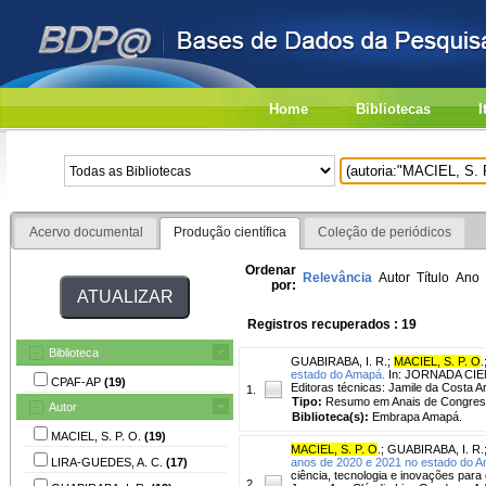
Home
Bibliotecas
I
Acervo documental
Produção científica
Coleção de periódicos
Ordenar
Relevância
Autor
Título
Ano
por:
Registros recuperados : 19
Biblioteca
GUABIRABA, I. R.
;
MACIEL, S. P. O
.
estado do Amapá.
In: JORNADA CIEN
CPAF-AP
(19)
Editoras técnicas: Jamile da Costa A
1.
Tipo:
Resumo em Anais de Congre
Autor
Biblioteca(s):
Embrapa Amapá.
MACIEL, S. P. O.
(19)
MACIEL, S. P. O
.
;
GUABIRABA, I. R.
LIRA-GUEDES, A. C.
(17)
anos de 2020 e 2021 no estado do 
ciência, tecnologia e inovações par
2.