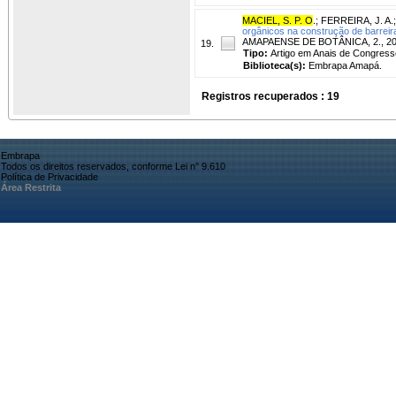
MACIEL, S. P. O
.
;
FERREIRA, J. A.
orgânicos na construção de barreir
AMAPAENSE DE BOTÂNICA, 2., 2020,
19.
Tipo:
Artigo em Anais de Congress
Biblioteca(s):
Embrapa Amapá.
Registros recuperados : 19
Embrapa
Todos os direitos reservados, conforme Lei n° 9.610
Política de Privacidade
Área Restrita