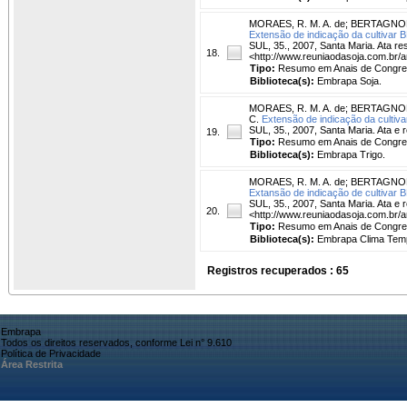
MORAES, R. M. A. de
;
BERTAGNOLL
Extensão de indicação da cultivar 
SUL, 35., 2007, Santa Maria. Ata re
18.
<http://www.reuniaodasoja.com.br/
Tipo:
Resumo em Anais de Congr
Biblioteca(s):
Embrapa Soja.
MORAES, R. M. A. de
;
BERTAGNOLL
C.
Extensão de indicação da cultiv
SUL, 35., 2007, Santa Maria. Ata e
19.
Tipo:
Resumo em Anais de Congr
Biblioteca(s):
Embrapa Trigo.
MORAES, R. M. A. de
;
BERTAGNOLL
Extansão de indicação de cultivar 
SUL, 35., 2007, Santa Maria. Ata e
20.
<http://www.reuniaodasoja.com.br/a
Tipo:
Resumo em Anais de Congr
Biblioteca(s):
Embrapa Clima Tem
Registros recuperados : 65
Embrapa
Todos os direitos reservados, conforme Lei n° 9.610
Política de Privacidade
Área Restrita