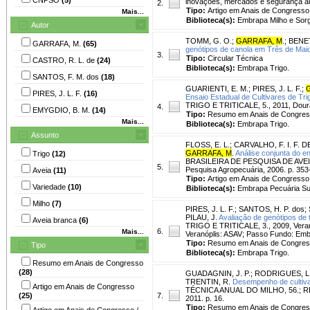
inovações, mercados e segurança ali
2.
Tipo:
Artigo em Anais de Congresso
Mais...
Biblioteca(s):
Embrapa Milho e Sor
Autor
TOMM, G. O.
;
GARRAFA, M
.
;
BENET
GARRAFA, M.
(65)
genótipos de canola em Três de Mai
3.
Tipo:
Circular Técnica
CASTRO, R. L. de
(24)
Biblioteca(s):
Embrapa Trigo.
SANTOS, F. M. dos
(18)
GUARIENTI, E. M.
;
PIRES, J. L. F.
;
PIRES, J. L. F.
(16)
Ensaio Estadual de Cultivares de Tr
TRIGO E TRITICALE, 5., 2011, Dour
4.
EMYGDIO, B. M.
(14)
Tipo:
Resumo em Anais de Congre
Mais...
Biblioteca(s):
Embrapa Trigo.
Assunto
FLOSS, E. L.
;
CARVALHO, F. I. F. D
GARRAFA, M
.
Análise conjunta do e
Trigo
(12)
BRASILEIRA DE PESQUISA DE AVEIA, 
5.
Pesquisa Agropecuária, 2006. p. 353
Aveia
(11)
Tipo:
Artigo em Anais de Congresso
Variedade
(10)
Biblioteca(s):
Embrapa Pecuária Su
Milho
(7)
PIRES, J. L. F.
;
SANTOS, H. P. dos
;
PILAU, J.
Avaliação de genótipos de t
Aveia branca
(6)
TRIGO E TRITICALE, 3., 2009, Veranóp
6.
Mais...
Veranóplis: ASAV; Passo Fundo: Embra
Tipo:
Resumo em Anais de Congre
Tipo
Biblioteca(s):
Embrapa Trigo.
Resumo em Anais de Congresso
(28)
GUADAGNIN, J. P.
;
RODRIGUES, L.
TRENTIN, R.
Desempenho de cultivar
Artigo em Anais de Congresso
TÉCNICA ANUAL DO MILHO, 56.; REU
(25)
7.
2011. p. 16.
Tipo:
Resumo em Anais de Congre
Artigo em Anais de Congresso /