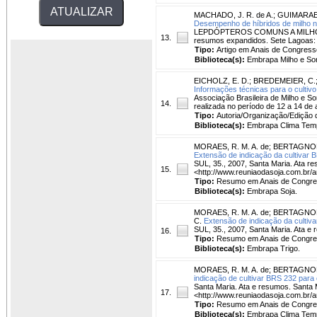
MACHADO, J. R. de A.
;
GUIMARAES,
Desempenho de híbridos de milho na
LEPDÓPTEROS COMUNS A MILHO, SOJA
13.
resumos expandidos. Sete Lagoas: 
Tipo:
Artigo em Anais de Congress
Biblioteca(s):
Embrapa Milho e So
EICHOLZ, E. D.
;
BREDEMEIER, C.
Informações técnicas para o cultivo
Associação Brasileira de Milho e So
14.
realizada no período de 12 a 14 d
Tipo:
Autoria/Organização/Edição 
Biblioteca(s):
Embrapa Clima Temp
MORAES, R. M. A. de
;
BERTAGNOLL
Extensão de indicação da cultivar 
SUL, 35., 2007, Santa Maria. Ata re
15.
<http://www.reuniaodasoja.com.br/
Tipo:
Resumo em Anais de Congr
Biblioteca(s):
Embrapa Soja.
MORAES, R. M. A. de
;
BERTAGNOLL
C.
Extensão de indicação da cultiv
SUL, 35., 2007, Santa Maria. Ata e
16.
Tipo:
Resumo em Anais de Congr
Biblioteca(s):
Embrapa Trigo.
MORAES, R. M. A. de
;
BERTAGNOLL
indicação de cultivar BRS 232 para
Santa Maria. Ata e resumos. Santa 
17.
<http://www.reuniaodasoja.com.br/a
Tipo:
Resumo em Anais de Congr
Biblioteca(s):
Embrapa Clima Tem