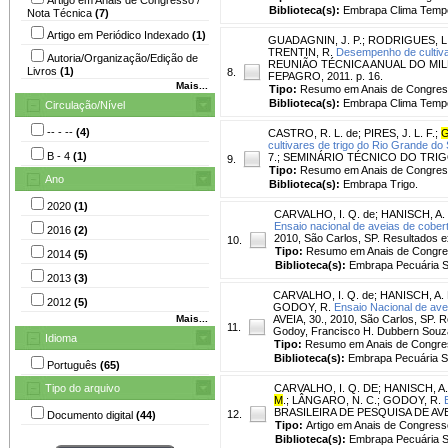
Biblioteca(s):
Embrapa Clima Tempe
Nota Técnica
(7)
Artigo em Periódico Indexado
(1)
GUADAGNIN, J. P.
;
RODRIGUES, L.
TRENTIN, R.
Desempenho de cultivar
Autoria/Organização/Edição de
REUNIÃO TÉCNICA ANUAL DO MILHO, 
Livros
(1)
8.
FEPAGRO, 2011. p. 16.
Mais...
Tipo:
Resumo em Anais de Congre
Biblioteca(s):
Embrapa Clima Tempe
Circulação/Nível
-- - --
(4)
CASTRO, R. L. de
;
PIRES, J. L. F.
;
G
cultivares de trigo do Rio Grande do 
B - 4
(1)
7.; SEMINÁRIO TÉCNICO DO TRIGO, 8
9.
Tipo:
Resumo em Anais de Congre
Ano
Biblioteca(s):
Embrapa Trigo.
2020
(1)
CARVALHO, I. Q. de
;
HANISCH, A. 
Ensaio nacional de aveias de cobert
2016
(2)
2010, São Carlos, SP. Resultados e
10.
Tipo:
Resumo em Anais de Congr
2014
(5)
Biblioteca(s):
Embrapa Pecuária S
2013
(3)
CARVALHO, I. Q. de
;
HANISCH, A. 
2012
(5)
GODOY, R.
Ensaio Nacional de avei
Mais...
AVEIA, 30., 2010, São Carlos, SP. 
11.
Godoy, Francisco H. Dubbern Souza, 
Idioma
Tipo:
Resumo em Anais de Congre
Biblioteca(s):
Embrapa Pecuária S
Português
(65)
Tipo do arquivo
CARVALHO, I. Q. DE
;
HANISCH, A.
M
.
;
LÂNGARO, N. C.
;
GODOY, R.
BRASILEIRA DE PESQUISA DE AVEIA, 
12.
Documento digital
(44)
Tipo:
Artigo em Anais de Congress
Biblioteca(s):
Embrapa Pecuária S