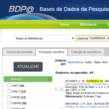
Home
Bibliotecas
I
Acervo documental
Produção científica
Coleção de periódicos
Ordenar
Relevância
Autor
Título
Ano
por:
Registros recuperados : 65
Biblioteca
SCHMIDT, C. M.
;
GARRAFA, M
.
;
MOR
alimentação humana - Três de Maio,
CNPT
(25)
Educação, Três de Maio, v. 1, n. 1,
1.
ago. 2007. p. 6-8.
CPACT
(13)
Tipo:
Artigo em Anais de Congresso
Biblioteca(s):
Embrapa Trigo.
CPPSE
(13)
CNPMS
(10)
MACHADO, J. R. de A.
;
SCHUELTER,
híbridos de milho na região Sul do Bra
CNPSO
(5)