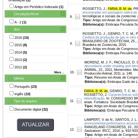
Artigo em Periódico Indexado
(1)
ROSSETTO, J.
;
FARIA, B. M. de
;
PR
encontradas em pastagem nativa do
Circulação/Nível
tecnológicas e sociais da zootecnia: 
8.
Tipo:
Artigo em Anais de Congresso
A - 2
(1)
Biblioteca(s):
Embrapa Pecuária Su
Ano
ROSSETTO, J.
;
GENRO, T. C. M.
;
P
Cinética da produção de gás in vit
2016
(10)
BRASILEIRO DE ZOOTECNIA, 25., 2015
9.
Brasileira de Zootecnia, 2015.
2015
(8)
Tipo:
Artigo em Anais de Congresso
2014
(5)
Biblioteca(s):
Embrapa Pecuária Su
2013
(2)
MORENZ, M. J. F.
;
PACIULLO, D. S
decumbens under shading and nitroge
2012
(2)
ANIMAL, 22., 2011, Montevideo. Me
10.
Mais...
Producción Animal, 2011. p. 148.
Tipo:
Resumo em Anais de Congr
Idioma
Biblioteca(s):
Embrapa Gado de Le
Português
(23)
FARIA, B. M. de
;
GENRO, T. C. M.
;
Inglês
(10)
ROSSETTO, J.
Características es
intensificação.
In: CONGRESSO BRASI
11.
Tipo do arquivo
anais. Fortaleza: Sociedade Brasile
Tipo:
Artigo em Anais de Congress
Documento digital
(32)
Biblioteca(s):
Embrapa Pecuária S
LAMPERT, V. do N.
;
SANTOS, J. L.
environmental performance assessme
RANGELAND CONGRESS, 10., 2016, Sa
12.
Saskatoon: IRCC, 2016. p. 932-933.
Tipo:
Artigo em Anais de Congress