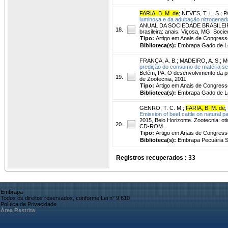
FARIA, B. M. de
;
NEVES, T. L. S.
;
P
luminosa e da adubação nitrogenada
ANUAL DA SOCIEDADE BRASILEIRA D
18.
brasileira: anais. Viçosa, MG: Socie
Tipo:
Artigo em Anais de Congress
Biblioteca(s):
Embrapa Gado de Le
FRANÇA, A. B.
;
MADEIRO, A. S.
;
M
predição do consumo de matéria se
Belém, PA. O desenvolvimento da pr
19.
de Zootecnia, 2011.
Tipo:
Artigo em Anais de Congress
Biblioteca(s):
Embrapa Gado de Le
GENRO, T. C. M.
;
FARIA, B. M. de
;
Emission of beef cattle on natural pa
2015, Belo Horizonte. Zootecnia: ot
20.
CD-ROM.
Tipo:
Artigo em Anais de Congress
Biblioteca(s):
Embrapa Pecuária S
Registros recuperados : 33
Embrapa
Todos os direitos reservados, conforme Lei n° 9.610
Política de Privacidade
Área Restrita