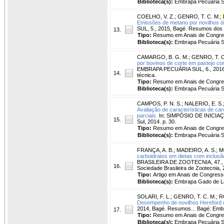
Biblioteca(s):
Embrapa Pecuária S
COELHO, V. Z.
;
GENRO, T. C. M.
;
Emissões de metano por novilhos d
SUL, 5., 2015, Bagé. Resumos dos t
13.
Tipo:
Resumo em Anais de Congr
Biblioteca(s):
Embrapa Pecuária S
CAMARGO, B. G. M.
;
GENRO, T. C
por bovinos de corte em pastejo co
EMBRAPA PECUÁRIA SUL, 6., 2016, B
14.
técnica.
Tipo:
Resumo em Anais de Congr
Biblioteca(s):
Embrapa Pecuária S
CAMPOS, P. N. S.
;
NALERIO, E. S.
Avaliação de características de ca
parciais.
In: SIMPÓSIO DE INICIAÇ
15.
Sul, 2014. p. 30.
Tipo:
Resumo em Anais de Congr
Biblioteca(s):
Embrapa Pecuária S
FRANÇA, A. B.
;
MADEIRO, A. S.
;
M
carboidratos em dietas com inclusão
BRASILEIRA DE ZOOTECNIA, 47., 201
16.
Sociedade Brasileira de Zootecnia, 
Tipo:
Artigo em Anais de Congress
Biblioteca(s):
Embrapa Gado de Le
SOLARI, F. L.
;
GENRO, T. C. M.
;
R
Desempenho de novilhos Hereford 
2014, Bagé. Resumos... Bagé: Embra
17.
Tipo:
Resumo em Anais de Congr
Biblioteca(s):
Embrapa Pecuária S