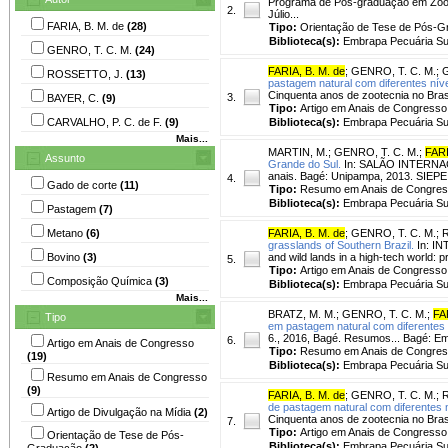
Programa de Pós-graduação em Zootec
2.
Júlio...
FARIA, B. M. de
(28)
Tipo:
Orientação de Tese de Pós-
Biblioteca(s):
Embrapa Pecuária Su
GENRO, T. C. M.
(24)
FARIA, B. M. de
;
GENRO, T. C. M.
;
ROSSETTO, J.
(13)
pastagem natural com diferentes níve
Cinquenta anos de zootecnia no Brasi
3.
BAYER, C.
(9)
Tipo:
Artigo em Anais de Congresso
CARVALHO, P. C. de F.
(9)
Biblioteca(s):
Embrapa Pecuária Su
Mais...
MARTIN, M.
;
GENRO, T. C. M.
;
FARI
Assunto
Grande do Sul.
In: SALÃO INTERNACI
anais. Bagé: Unipampa, 2013. SIEPE
4.
Gado de corte
(11)
Tipo:
Resumo em Anais de Congre
Biblioteca(s):
Embrapa Pecuária Su
Pastagem
(7)
Metano
(6)
FARIA, B. M. de
;
GENRO, T. C. M.
;
grasslands of Southern Brazil.
In: I
Bovino
(3)
and wild lands in a high-tech world:
5.
Tipo:
Artigo em Anais de Congresso
Composição Química
(3)
Biblioteca(s):
Embrapa Pecuária Su
Mais...
BRATZ, M. M.
;
GENRO, T. C. M.
;
FA
Tipo
em pastagem natural com diferentes n
6., 2016, Bagé. Resumos... Bagé: Emb
6.
Artigo em Anais de Congresso
Tipo:
Resumo em Anais de Congre
(19)
Biblioteca(s):
Embrapa Pecuária Su
Resumo em Anais de Congresso
(9)
FARIA, B. M. de
;
GENRO, T. C. M.
;
de pastagem natural com diferentes n
Artigo de Divulgação na Mídia
(2)
Cinquenta anos de zootecnia no Brasi
7.
Tipo:
Artigo em Anais de Congresso
Orientação de Tese de Pós-
Biblioteca(s):
Embrapa Pecuária Su
Graduação
(2)