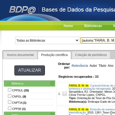
Home
Bibliotecas
I
Acervo documental
Produção científica
Coleção de periódicos
Ordenar
Relevância
Autor
Título
Ano
por:
Registros recuperados : 33
Biblioteca
FARIA, B. M. de
.
Características de 
luminosa e adubação nitrogenada.
20
CPPSUL
(25)
Seropédica, RJ. Orientador: Mirton
1.
César Ferraz Lopes, CNPGL.
CNPGL
(8)
Tipo:
Orientação de Tese de Pós-
Biblioteca(s):
Embrapa Gado de Lei
CNPTIA
(1)
CPPSE
(1)
FARIA, B. M. de
.
Emissão de metano 
intensificação.
2015. 138 f. Tese (Do
Autor