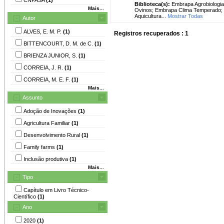
Biblioteca(s):
Embrapa Agrobiologia
Mais...
Ovinos; Embrapa Clima Temperado; 
Aquicultura...
Mostrar Todas
Autor
ALVES, E. M. P.
(1)
Registros recuperados : 1
BITTENCOURT, D. M. de C.
(1)
BRIENZA JUNIOR, S.
(1)
CORREIA, J. R.
(1)
CORREIA, M. E. F.
(1)
Mais...
Assunto
Adoção de Inovações
(1)
Agricultura Familiar
(1)
Desenvolvimento Rural
(1)
Family farms
(1)
Inclusão produtiva
(1)
Mais...
Tipo
Capítulo em Livro Técnico-
Científico
(1)
Ano
2020
(1)