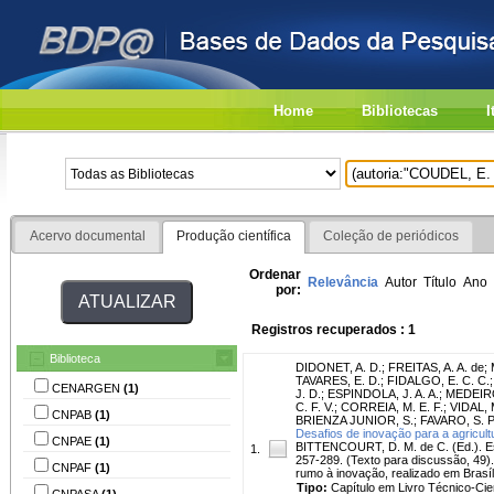
Home
Bibliotecas
I
Acervo documental
Produção científica
Coleção de periódicos
Ordenar
Relevância
Autor
Título
Ano
por:
Registros recuperados : 1
Biblioteca
DIDONET, A. D.
;
FREITAS, A. A. de
;
TAVARES, E. D.
;
FIDALGO, E. C. C.
CENARGEN
(1)
J. D.
;
ESPINDOLA, J. A. A.
;
MEDEIRO
C. F. V.
;
CORREIA, M. E. F.
;
VIDAL, 
CNPAB
(1)
BRIENZA JUNIOR, S.
;
FAVARO, S. P
Desafios de inovação para a agricultur
CNPAE
(1)
BITTENCOURT, D. M. de C. (Ed.). Estr
1.
257-289. (Texto para discussão, 49). 
CNPAF
(1)
rumo à inovação, realizado em Brasíl
Tipo:
Capítulo em Livro Técnico-Cien
CNPASA
(1)