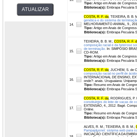
Tipo:
Artigo em Anais de Congress
Biblioteca(s):
Embrapa Pecuária S
COSTA, R. F. da
;
TEIXEIRA, B. B. 
genética e do sistema de terminação
MELHORAMENTO ANIMAL, 9., 2012,
14.
Tipo:
Artigo em Anais de Congress
Biblioteca(s):
Embrapa Pecuária S
TEIXEIRA, B. B. M.
;
COSTA, R. F. 
composição racial e da heterose so
de terminação.
In: SIMPÓSIO BRASI
15.
CD-ROM.
Tipo:
Artigo em Anais de Congress
Biblioteca(s):
Embrapa Pecuária S
COSTA, R. F. da
;
JUCHEM, S. de O
composição racial no perfil de áci
INTERNACIONAL DE ENSINO, EXTEN
16.
onde?: anais. Uruguaiana: Unipam
Tipo:
Resumo em Anais de Congr
Biblioteca(s):
Embrapa Pecuária S
COSTA, R. F. da
;
RODRIGUES, P. 
constituintes do leite de vacas de 
EXTENSÃO, 4., 2012. Bagé. Comparti
17.
Online.
Tipo:
Resumo em Anais de Congr
Biblioteca(s):
Embrapa Pecuária S
ALVES, R. M.
;
TEIXEIRA, B. B. M.
;
Pampaplusnet: sistema web para co
INICIAÇÃO CIENTÍFICA DA EMBRAPA 
18.