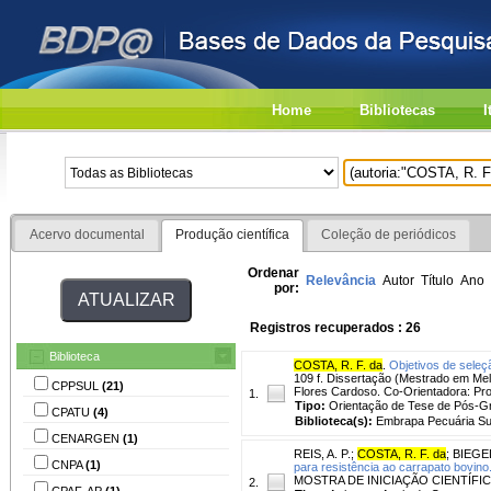
Home
Bibliotecas
I
Acervo documental
Produção científica
Coleção de periódicos
Ordenar
Relevância
Autor
Título
Ano
por:
Registros recuperados : 26
Biblioteca
COSTA, R. F. da
.
Objetivos de seleç
109 f. Dissertação (Mestrado em Mel
CPPSUL
(21)
Flores Cardoso. Co-Orientadora: Prof
1.
Tipo:
Orientação de Tese de Pós-
CPATU
(4)
Biblioteca(s):
Embrapa Pecuária Su
CENARGEN
(1)
REIS, A. P.
;
COSTA, R. F. da
;
BIEGE
CNPA
(1)
para resistência ao carrapato bovino
MOSTRA DE INICIAÇÃO CIENTÍFICA J
2.
CPAF-AP
(1)