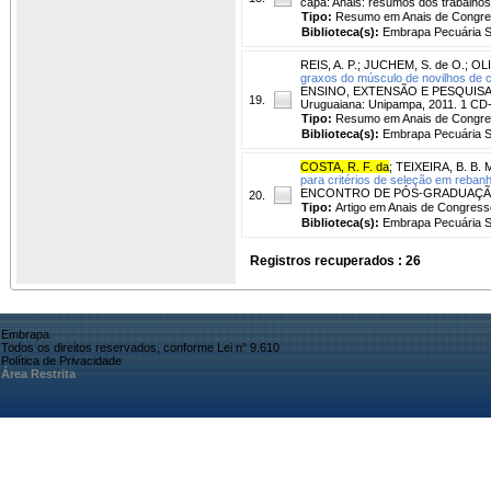
capa: Anais: resumos dos trabalhos
Tipo:
Resumo em Anais de Congr
Biblioteca(s):
Embrapa Pecuária S
REIS, A. P.
;
JUCHEM, S. de O.
;
OLI
graxos do músculo de novilhos de 
ENSINO, EXTENSÃO E PESQUISA, 3.,
19.
Uruguaiana: Unipampa, 2011. 1 C
Tipo:
Resumo em Anais de Congr
Biblioteca(s):
Embrapa Pecuária S
COSTA, R. F. da
;
TEIXEIRA, B. B. 
para critérios de seleção em rebanh
ENCONTRO DE PÓS-GRADUAÇÃO, 15.,
20.
Tipo:
Artigo em Anais de Congress
Biblioteca(s):
Embrapa Pecuária S
Registros recuperados : 26
Embrapa
Todos os direitos reservados, conforme Lei n° 9.610
Política de Privacidade
Área Restrita