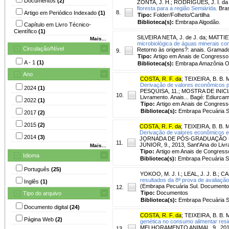
Documentos
(2)
ZONTA, J. H.
;
RODRIGUES, J. I. da
floresta para a região Semiárida.
Bras
8.
Artigo em Periódico Indexado
(1)
Tipo:
Folder/Folheto/Cartilha
Biblioteca(s):
Embrapa Algodão.
Capítulo em Livro Técnico-
Científico
(1)
SILVEIRA NETA, J. de J. da
;
MATTIET
Mais...
microbiológica de águas minerais co
Circulação/Nível
Retorno às origens?: anais. Grama
9.
Tipo:
Artigo em Anais de Congresso
A - 1
(1)
Biblioteca(s):
Embrapa Amazônia Or
Ano
COSTA, R. F. da
;
TEIXEIRA, B. B. 
Derivação de valores econômicos pa
2024
(1)
PESQUISA, 11.; MOSTRA DE INICI
10.
Livramento. Anais... Bagé: Ediur
2022
(1)
Tipo:
Artigo em Anais de Congress
Biblioteca(s):
Embrapa Pecuária S
2017
(2)
2015
(2)
COSTA, R. F. da
;
TEIXEIRA, B. B. M
Derivação de valores econômicos es
2014
(3)
JORNADA DE PÓS-GRADUAÇÃO E P
11.
JÚNIOR, 9., 2013, Sant'Ana do Liv
Mais...
Tipo:
Artigo em Anais de Congress
Idioma
Biblioteca(s):
Embrapa Pecuária S
Português
(25)
YOKOO, M. J. I.
;
LEAL, J. J. B.
;
CA
resultados da 8ª prova de avaliaçã
Inglês
(1)
(Embrapa Pecuária Sul. Documento
12.
Tipo:
Documentos
Tipo do arquivo
Biblioteca(s):
Embrapa Pecuária S
Documento digital
(24)
COSTA, R. F. da
;
TEIXEIRA, B. B. 
Página Web
(2)
genética no consumo alimentar resi
MELHORAMENTO ANIMAL, 9., 2012,
13.