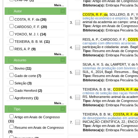
Tipo:
Artigo em Anais de Congresso
Mais...
Biblioteca(s):
Embrapa Pecuária Su
Autor
COSTA, R. F. da
;
SOLLERO, B. P.
;
Y
seleção econômico e empírico.
In: S
COSTA, R. F. da
(26)
animal da academia ao campo: uma p
3.
Tipo:
Artigo em Anais de Congresso
CARDOSO, F. F.
(20)
Biblioteca(s):
Embrapa Pecuária Su
YOKOO, M. J. I.
(14)
REIS, A. P.
;
CARDOSO, F. F.
;
COSTA,
TEIXEIRA, B. B. M.
(11)
carrapato com diferentes acurácias.
participação e cidadania: anais. Bag
4.
REIS, A. P.
(9)
Tipo:
Resumo em Anais de Congre
Mais...
Biblioteca(s):
Embrapa Pecuária Su
Assunto
SILVA, A. H. S. da
;
LAMPERT, V. do N
sistemas de produção com bovinos d
Bovino
(11)
SUL, 4., 2014, Bagé. Resumos... Bag
5.
Gado de corte
(7)
Tipo:
Resumo em Anais de Congre
Biblioteca(s):
Embrapa Pecuária Su
Seleção
(3)
TEIXEIRA, B. B. M.
;
COSTA, R. F. da
Gado Hereford
(2)
critérios de seleção das raças Heref
RS. Melhoramento animal da academ
6.
Agroforestry
(1)
Tipo:
Artigo em Anais de Congresso
Mais...
Biblioteca(s):
Embrapa Pecuária Su
Tipo
TEIXEIRA, B. B. M.
;
COSTA, R. F. da
Artigo em Anais de Congresso
de desempenho avaliadas em animais
(11)
INICIAÇÃO CIENTÍFICA, 22.; ENCON
7.
Tipo:
Artigo em Anais de Congresso
Resumo em Anais de Congresso
Biblioteca(s):
Embrapa Pecuária Su
(9)