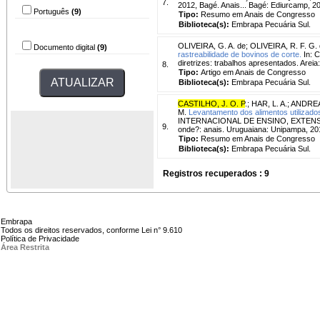
7.
2012, Bagé. Anais... Bagé: Ediurcamp, 2
Português
(9)
Tipo:
Resumo em Anais de Congresso
Biblioteca(s):
Embrapa Pecuária Sul.
Tipo do arquivo
OLIVEIRA, G. A. de
;
OLIVEIRA, R. F. G.
Documento digital
(9)
rastreabilidade de bovinos de corte.
In: 
diretrizes: trabalhos apresentados. Arei
8.
Tipo:
Artigo em Anais de Congresso
Biblioteca(s):
Embrapa Pecuária Sul.
CASTILHO, J. O. P
.
;
HAR, L. A.
;
ANDREA
M.
Levantamento dos alimentos utilizado
INTERNACIONAL DE ENSINO, EXTENSÃO E
9.
onde?: anais. Uruguaiana: Unipampa, 2
Tipo:
Resumo em Anais de Congresso
Biblioteca(s):
Embrapa Pecuária Sul.
Registros recuperados : 9
Embrapa
Todos os direitos reservados, conforme Lei n° 9.610
Política de Privacidade
Área Restrita