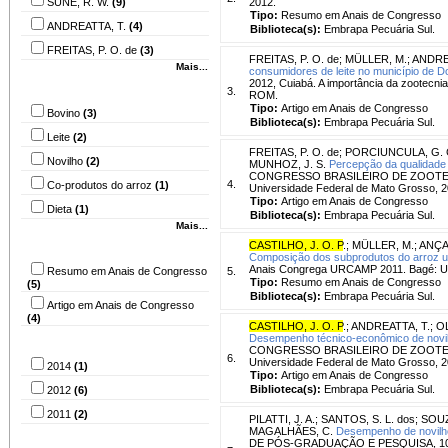
SUÑÉ, R. W.
(9)
2012.
Tipo:
Resumo em Anais de Congresso
ANDREATTA, T.
(4)
Biblioteca(s):
Embrapa Pecuária Sul.
FREITAS, P. O. de
(3)
FREITAS, P. O. de
;
MÜLLER, M.
;
ANDRE
Mais...
consumidores de leite no município de D
2012, Cuiabá. A importância da zootecni
Assunto
3.
ROM.
Tipo:
Artigo em Anais de Congresso
Bovino
(3)
Biblioteca(s):
Embrapa Pecuária Sul.
Leite
(2)
FREITAS, P. O. de
;
PORCIUNCULA, G. C
Novilho
(2)
MUNHOZ, J. S.
Percepção da qualidade 
CONGRESSO BRASILEIRO DE ZOOTECNIA, 22
4.
Co-produtos do arroz
(1)
Universidade Federal de Mato Grosso, 2
Tipo:
Artigo em Anais de Congresso
Dieta
(1)
Biblioteca(s):
Embrapa Pecuária Sul.
Mais...
Tipo
CASTILHO, J. O. P
.
;
MÜLLER, M.
;
ANÇA,
Composição dos subprodutos do arroz ut
Anais Congrega URCAMP 2011. Bagé: 
Resumo em Anais de Congresso
5.
Tipo:
Resumo em Anais de Congresso
(5)
Biblioteca(s):
Embrapa Pecuária Sul.
Artigo em Anais de Congresso
(4)
CASTILHO, J. O. P
.
;
ANDREATTA, T.
;
OL
Desempenho técnico-econômico de novil
Ano
CONGRESSO BRASILEIRO DE ZOOTECNIA, 22
6.
Universidade Federal de Mato Grosso,
2014
(1)
Tipo:
Artigo em Anais de Congresso
Biblioteca(s):
Embrapa Pecuária Sul.
2012
(6)
2011
(2)
PILATTI, J. A.
;
SANTOS, S. L. dos
;
SOUZ
MAGALHÃES, C.
Desempenho de novilho
Idioma
DE PÓS-GRADUAÇÃO E PESQUISA, 10.;