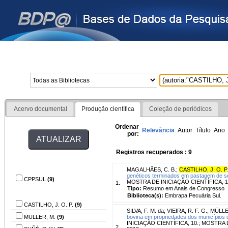
Home
Bibliotecas
I
Acervo documental
Produção científica
Coleção de periódicos
Ordenar
Relevância
Autor
Título
Ano
por:
Registros recuperados : 9
Biblioteca
MAGALHÃES, C. B.
;
CASTILHO, J. O. P
genéticos terminados em pastagem de s
CPPSUL
(9)
MOSTRA DE INICIAÇÃO CIENTÍFICA, 10.
1.
Tipo:
Resumo em Anais de Congresso
Autor
Biblioteca(s):
Embrapa Pecuária Sul.
CASTILHO, J. O. P.
(9)
SILVA, F. M. da
;
VIEIRA, R. F. G.
;
MÜLLE
MÜLLER, M.
(9)
bovina em propriedades dos municípios 
INICIAÇÃO CIENTÍFICA, 10.; MOSTRA D
2.