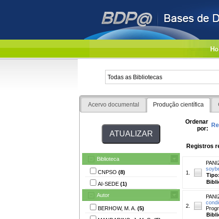
Ho
Acervo documental
Produção científica
Ordenar
Re
por:
Registros r
Biblioteca
PANIZ
soybe
CNPSO
(8)
1.
Tipo
Bibl
AI-SEDE
(1)
Autor
PANIZ
condi
2.
BERHOW, M. A.
(5)
Progr
Bibl