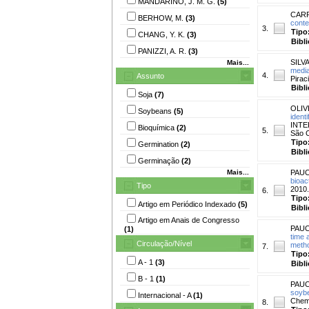
MANDARINO, J. M. G.
(5)
CARR
BERHOW, M.
(3)
conte
3.
Tipo
CHANG, Y. K.
(3)
Bibl
PANIZZI, A. R.
(3)
SILVA
Mais...
media
4.
Assunto
Pirac
Bibl
Soja
(7)
OLIVE
Soybeans
(5)
ident
INTE
Bioquímica
(2)
5.
São C
Tipo
Germination
(2)
Bibl
Germinação
(2)
Mais...
PAUC
bioac
Tipo
2010.
6.
Tipo
Artigo em Periódico Indexado
(5)
Bibl
Artigo em Anais de Congresso
PAUC
(1)
time 
Circulação/Nível
metho
7.
Tipo
A - 1
(3)
Bibl
B - 1
(1)
PAUC
soybe
Internacional - A
(1)
Chemi
8.