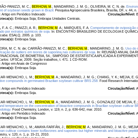
ÃO-PANIZZI, M. C.
;
BERHOW, M
.
;
MANDARINO, J. M. G.
;
OLIVEIRA, M. C. N. de.
Environ
nt of soybean seeds grown in Brazil.
Pesquisa Agropecuária Brasileira, Brasília, DF, v. 44, n.
:
Artigo em Periódico Indexado
Circulação/Nível:
B
ioteca(s):
Embrapa Soja; Embrapa Unidades Centrais.
, F. A. C.
;
PANIZZI, A. R.
;
BERHOW, M
. A.
;
MARQUES, F. A.
Comportamento de oviposição de
do por extratos químicos de soja.
In: ENCONTRO BRASILEIRO DE ECOLOGIA E QUÍMICA, 4.
icaba: ESALQ, 2005. p. 103.
ioteca(s):
Embrapa Soja.
IRA, M. C. N. de
;
CARRÃO-PANIZZI, M. C.
;
BERHOW, M
.
;
MANDARINO, J. M. G.
Uso do 
ificação de outliers em teores de saponina nas cultivares de soja.
In: REUNIÃO ANUAL DA 
RNACIONAL DE BIOMETRIA, 54.; SIMPÓSIO DE ESTATÍSTICA APLICADA À EXPERIMENTA
arlos: UFSCar, 2009. Seção trabalhos, t. 471. 1 CD-ROM.
:
Artigo em Anais de Congresso
ioteca(s):
Embrapa Soja.
AR-MENACHO, L. M.
;
BERHOW, M
. A.
;
MANDARINO, J. M. G.
;
CHANG, Y. K.
;
MEJIA, E. G
tive compounds in germinated Brazilian soybean cultivar BRS 258.
Food Research Internationa
:
Artigo em Periódico Indexado
Circulação/Nível:
A
ioteca(s):
Embrapa Soja.
AR-MENACHO, L. M.
;
BERHOW, M
. A.
;
MANDARINO, J. M. G.
;
GONZALEZ DE MEJIA, E.
and temperature on the concentration of bioactive compounds in Brazilian soybean cultivar 
dology.
Food Chemistry, London, v. 119, n. 2, p. 636-642, mar. 2010.
:
Artigo em Periódico Indexado
Circulação/Nível:
A
ioteca(s):
Embrapa Soja.
AR-MENACHO, L. M.
;
AMAYA-FARFÁN, J.
;
BERHOW, M
. A.
;
MANDARINO, J. M. G.
;
MEJIA
an cultivar contains lower isoflavones and saponins but higher minerals and bioactive peptides
stry, v. 120, n. 1, p. 15-21, 2010.