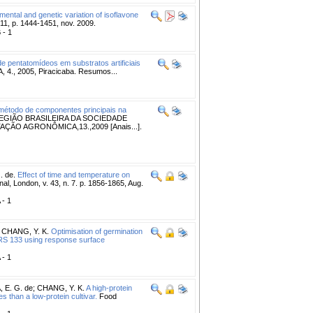
mental and genetic variation of isoflavone
 11, p. 1444-1451, nov. 2009.
 - 1
 pentatomídeos em substratos artificiais
, 2005, Piracicaba. Resumos...
método de componentes principais na
REGIÃO BRASILEIRA DA SOCIEDADE
ÇÃO AGRONÔMICA,13.,2009 [Anais...].
. de.
Effect of time and temperature on
l, London, v. 43, n. 7. p. 1856-1865, Aug.
 - 1
;
CHANG, Y. K.
Optimisation of germination
BRS 133 using response surface
 - 1
, E. G. de
;
CHANG, Y. K.
A high-protein
 than a low-protein cultivar.
Food