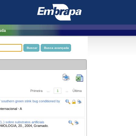
uda
Primeira
...
1
...
Última
 of southern green stink bug conditioned by
nternacional - A
.) sobre substratos artificiais
OLOGIA, 20., 2004, Gramado.