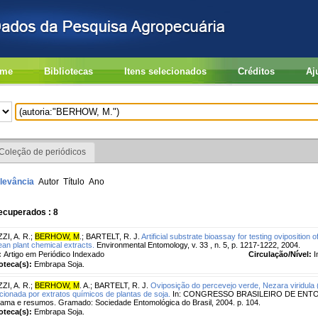
me
Bibliotecas
Itens selecionados
Créditos
Aj
Coleção de periódicos
levância
Autor
Título
Ano
ecuperados : 8
ZI, A. R.
;
BERHOW, M
.
;
BARTELT, R. J.
Artificial substrate bioassay for testing oviposition
an plant chemical extracts.
Environmental Entomology, v. 33 , n. 5, p. 1217-1222, 2004.
:
Artigo em Periódico Indexado
Circulação/Nível:
I
ioteca(s):
Embrapa Soja.
ZI, A. R.
;
BERHOW, M
. A.
;
BARTELT, R. J.
Oviposição do percevejo verde, Nezara viridula (L
cionada por extratos químicos de plantas de soja.
In: CONGRESSO BRASILEIRO DE ENTOM
ama e resumos. Gramado: Sociedade Entomológica do Brasil, 2004. p. 104.
ioteca(s):
Embrapa Soja.