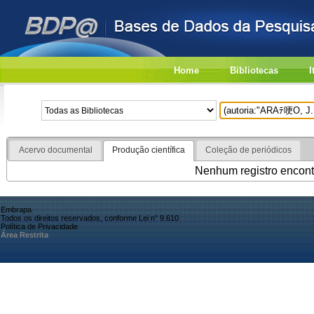
Home
Bibliotecas
I
Acervo documental
Produção científica
Coleção de periódicos
Nenhum registro encont
Embrapa
Todos os direitos reservados, conforme Lei n° 9.610
Política de Privacidade
Área Restrita