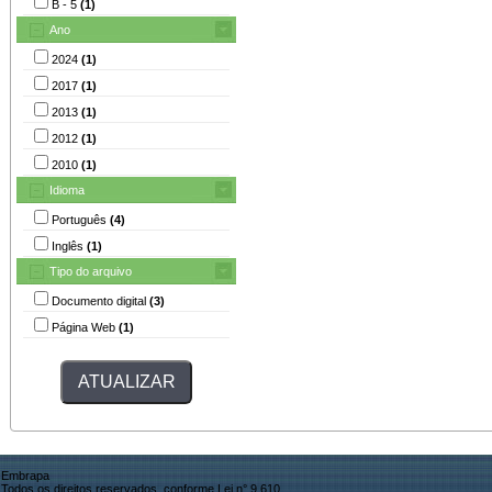
B - 5
(1)
Ano
2024
(1)
2017
(1)
2013
(1)
2012
(1)
2010
(1)
Idioma
Português
(4)
Inglês
(1)
Tipo do arquivo
Documento digital
(3)
Página Web
(1)
Embrapa
Todos os direitos reservados, conforme Lei n° 9.610