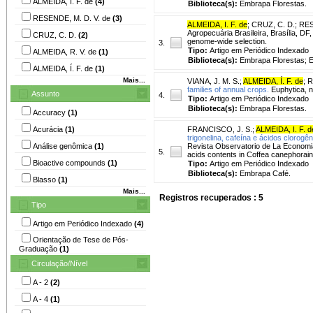
ALMEIDA, I. F. de
(4)
Biblioteca(s):
Embrapa Florestas.
RESENDE, M. D. V. de
(3)
ALMEIDA, I. F. de
;
CRUZ, C. D.
;
RES
Agropecuária Brasileira, Brasília, DF,
CRUZ, C. D.
(2)
genome-wide selection.
3.
Tipo:
Artigo em Periódico Indexado
ALMEIDA, R. V. de
(1)
Biblioteca(s):
Embrapa Florestas; 
ALMEIDA, Í. F. de
(1)
Mais...
VIANA, J. M. S.
;
ALMEIDA, Í. F. de
;
R
families of annual crops.
Euphytica, n
Assunto
4.
Tipo:
Artigo em Periódico Indexado
Biblioteca(s):
Embrapa Florestas.
Accuracy
(1)
Acurácia
(1)
FRANCISCO, J. S.
;
ALMEIDA, I. F. d
trigonelina, cafeína e ácidos clorogê
Análise genômica
(1)
Revista Observatorio de La Economia L
5.
acids contents in Coffea canephorain
Bioactive compounds
(1)
Tipo:
Artigo em Periódico Indexado
Biblioteca(s):
Embrapa Café.
Blasso
(1)
Mais...
Registros recuperados : 5
Tipo
Artigo em Periódico Indexado
(4)
Orientação de Tese de Pós-
Graduação
(1)
Circulação/Nível
A - 2
(2)
A - 4
(1)