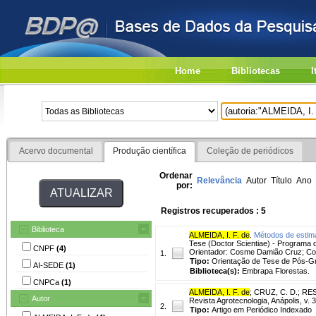
Home
Bibliotecas
I
Acervo documental
Produção científica
Coleção de periódicos
Ordenar
Relevância
Autor
Título
Ano
por:
Registros recuperados : 5
Biblioteca
ALMEIDA, I. F. de
.
Métodos de estima
Tese (Doctor Scientiae) - Programa
CNPF
(4)
Orientador: Cosme Damião Cruz; Co-
1.
Tipo:
Orientação de Tese de Pós-
AI-SEDE
(1)
Biblioteca(s):
Embrapa Florestas.
CNPCa
(1)
ALMEIDA, I. F. de
;
CRUZ, C. D.
;
RES
Autor
Revista Agrotecnologia, Anápolis, v. 3
2.
Tipo:
Artigo em Periódico Indexado