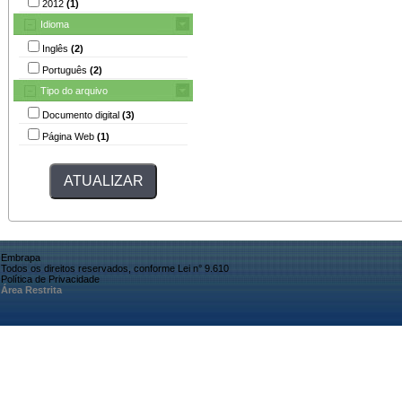
2012
(1)
Idioma
Inglês
(2)
Português
(2)
Tipo do arquivo
Documento digital
(3)
Página Web
(1)
Embrapa
Todos os direitos reservados, conforme Lei n° 9.610
Política de Privacidade
Área Restrita