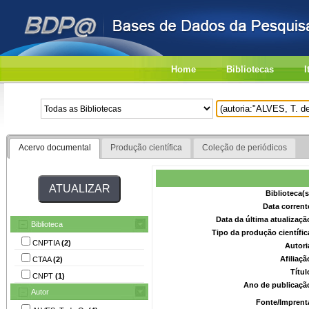
Home
Bibliotecas
I
Acervo documental
Produção científica
Coleção de periódicos
Biblioteca(
Data corrent
Data da última atualizaç
Biblioteca
Tipo da produção científi
CNPTIA
(2)
Autori
Afiliaç
CTAA
(2)
Títu
CNPT
(1)
Ano de publicaçã
Autor
Fonte/Imprent