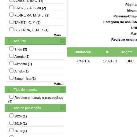
ALVES, T. de O.
(4)
Página
CRUZ, S. A. B. da
(2)
Idiom
FERREIRA, M. S. L.
(2)
Palavras-Chav
Categoria do assunt
TAKEITI, C. Y.
(2)
UR
BEZERRA, C. M. P.
(1)
Mar
Mais...
Registro origin
Assunto
Trigo
(2)
Biblioteca
ID
Origem
Alergia
(1)
CNPTIA
17891 - 1
UPC
Alimento
(1)
Amido
(1)
Bioquímica
(1)
Mais...
Tipo do material
Resumo em anais e proceedings
(4)
Ano de publicação
2024
(1)
2019
(1)
2013
(1)