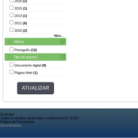
2020
(1)
2015
(1)
2013
(1)
2011
(6)
2010
(2)
Mais...
Idioma
Português
(12)
Tipo do arquivo
Documento digital
(9)
Página Web
(1)
Embrapa
Todos os direitos reservados, conforme Lei n° 9.610
Política de Privacidade
Área Restrita