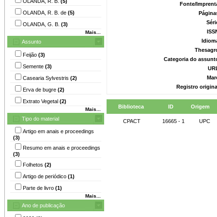
OLANDA, R. B.
(5)
Fonte/Imprent
OLANDA, R. B. de
(5)
Página
Séri
OLANDA, G. B.
(3)
ISS
Mais...
Idiom
Assunto
Thesagr
Feijão
(3)
Categoria do assunt
Semente
(3)
UR
Mar
Casearia Sylvestris
(2)
Registro origin
Erva de bugre
(2)
Extrato Vegetal
(2)
Biblioteca
ID
Origem
Mais...
Tipo do material
CPACT
16665 - 1
UPC
Artigo em anais e proceedings
(3)
Resumo em anais e proceedings
(3)
Folhetos
(2)
Artigo de periódico
(1)
Parte de livro
(1)
Mais...
Ano de publicação