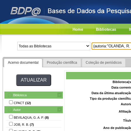
Home
Bibliotecas
I
Acervo documental
Produção científica
Coleção de periódicos
Biblioteca(
Data corrent
Data da última atualizaç
Biblioteca
Tipo da produção científi
CPACT
(12)
Autori
Autor
Afiliaç
BEVILAQUA, G. A. P.
(8)
Títu
JOB, R. B.
(7)
Ano de publicaçã