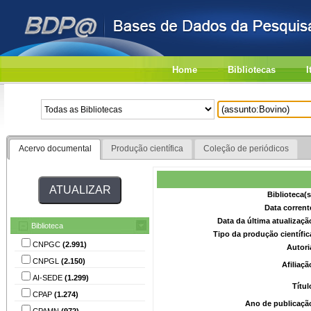
Home
Bibliotecas
I
Acervo documental
Produção científica
Coleção de periódicos
Biblioteca(
Data corrent
Data da última atualizaç
Biblioteca
Tipo da produção científi
CNPGC
(2.991)
Autori
CNPGL
(2.150)
Afiliaç
AI-SEDE
(1.299)
Títu
CPAP
(1.274)
Ano de publicaçã
CPAMN
(972)