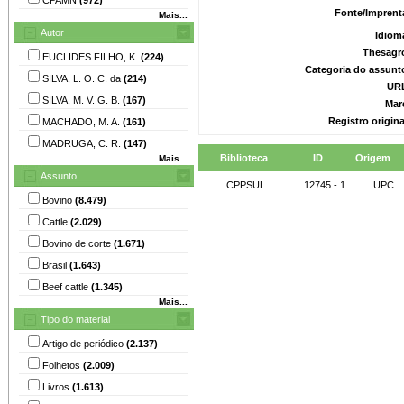
Fonte/Imprent
Mais...
Autor
Idiom
Thesagr
EUCLIDES FILHO, K.
(224)
Categoria do assunt
SILVA, L. O. C. da
(214)
UR
SILVA, M. V. G. B.
(167)
Mar
Registro origin
MACHADO, M. A.
(161)
MADRUGA, C. R.
(147)
Biblioteca
ID
Origem
Mais...
Assunto
CPPSUL
12745 - 1
UPC
Bovino
(8.479)
Cattle
(2.029)
Bovino de corte
(1.671)
Brasil
(1.643)
Beef cattle
(1.345)
Mais...
Tipo do material
Artigo de periódico
(2.137)
Folhetos
(2.009)
Livros
(1.613)