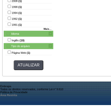
2008
(1)
1998
(1)
1994
(1)
1992
(1)
1991
(1)
Mais...
Idioma
Inglês
(10)
Tipo do arquivo
Página Web
(1)
Embrapa
Todos os direitos reservados, conforme Lei n° 9.610
Política de Privacidade
Área Restrita