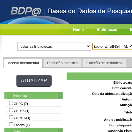
Home
Bibliotecas
I
Acervo documental
Produção científica
Coleção de periódicos
Biblioteca(
Data corrent
Data da última atualizaç
Biblioteca
Autori
CNPC
(7)
Afiliaç
CNPAB
(1)
Títu
CNPTIA
(1)
Ano de publicaçã
Ebooks
(1)
Fonte/Imprent
Descrição Físi
Autor