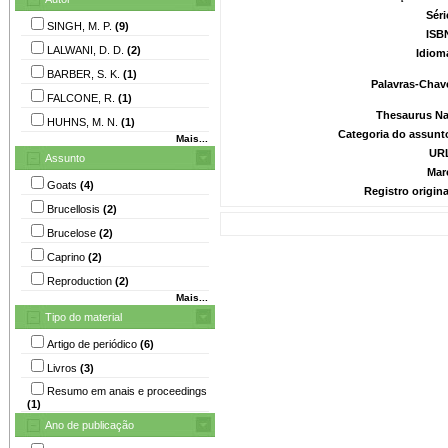
Séri
SINGH, M. P.
(9)
ISB
LALWANI, D. D.
(2)
Idiom
BARBER, S. K.
(1)
Palavras-Chav
FALCONE, R.
(1)
Thesaurus Na
HUHNS, M. N.
(1)
Categoria do assunt
Mais...
UR
Assunto
Mar
Goats
(4)
Registro origin
Brucellosis
(2)
Brucelose
(2)
Caprino
(2)
Reproduction
(2)
Mais...
Tipo do material
Artigo de periódico
(6)
Livros
(3)
Resumo em anais e proceedings
(1)
Ano de publicação