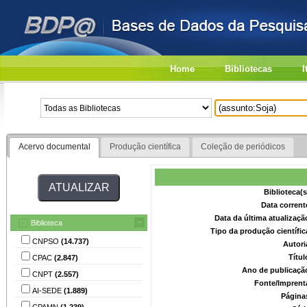
Home
Bibliotecas
I
Acervo documental
Produção científica
Coleção de periódicos
Biblioteca(
Data corrent
Data da última atualizaç
Biblioteca
Tipo da produção científi
CNPSO
(14.737)
Autori
Títu
CPAC
(2.847)
Ano de publicaçã
CNPT
(2.557)
Fonte/Imprent
AI-SEDE
(1.889)
Página
CPAMN
(1.239)