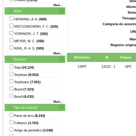
Séri
Mais...
Idiom
Autor
Nota
Thesagr
HENNING, A. A.
(660)
Categoria do assunt
KRZYZANOWSKI, F. C.
(626)
UR
YORINORI, J. T.
(592)
Mar
MEYER, M. C.
(556)
Registro origin
KIIHL, R. A. S.
(505)
Mais...
Biblioteca
ID
Origem
Assunto
CNPT
13123 - 1
UPC
Soja
(24.124)
Soybean
(8.052)
Soybeans
(7.591)
Brasil
(7.323)
Brazil
(6.032)
Mais...
Tipo do material
Parte de livro
(8.242)
Folhetos
(3.783)
Artigo de periódico
(3.548)