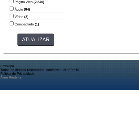
Página Web
(2.840)
Áudio
(84)
Vídeo
(3)
Compactado
(1)
Embrapa
Todos os direitos reservados, conforme Lei n° 9.610
Política de Privacidade
Área Restrita