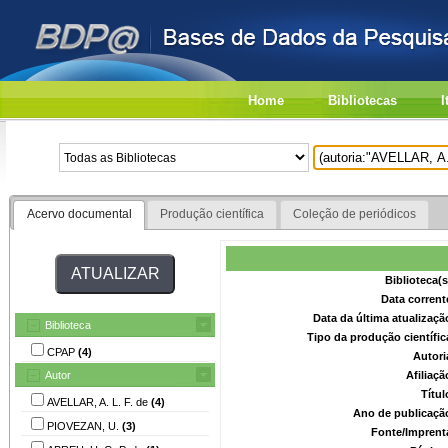
Home
Bibliotecas
I
Acervo documental
Produção científica
Coleção de periódicos
Biblioteca(
Data corrent
Data da última atualizaç
Biblioteca
Tipo da produção científi
CPAP
(4)
Autori
Autor
Afiliaç
Títu
AVELLAR, A. L. F. de
(4)
Ano de publicaçã
PIOVEZAN, U.
(3)
Fonte/Imprent