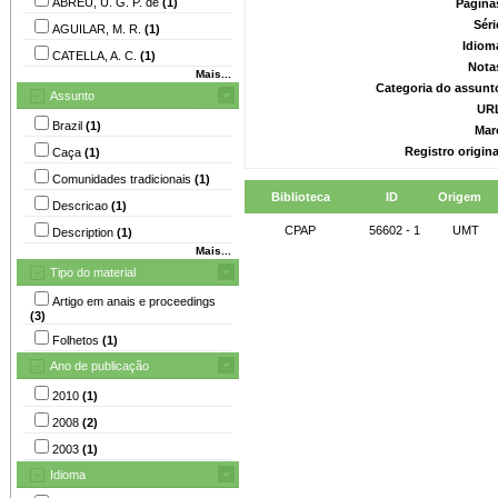
ABREU, U. G. P. de
(1)
Página
Séri
AGUILAR, M. R.
(1)
Idiom
CATELLA, A. C.
(1)
Nota
Mais...
Categoria do assunt
Assunto
UR
Brazil
(1)
Mar
Registro origin
Caça
(1)
Comunidades tradicionais
(1)
Biblioteca
ID
Origem
Descricao
(1)
CPAP
56602 - 1
UMT
Description
(1)
Mais...
Tipo do material
Artigo em anais e proceedings
(3)
Folhetos
(1)
Ano de publicação
2010
(1)
2008
(2)
2003
(1)
Idioma