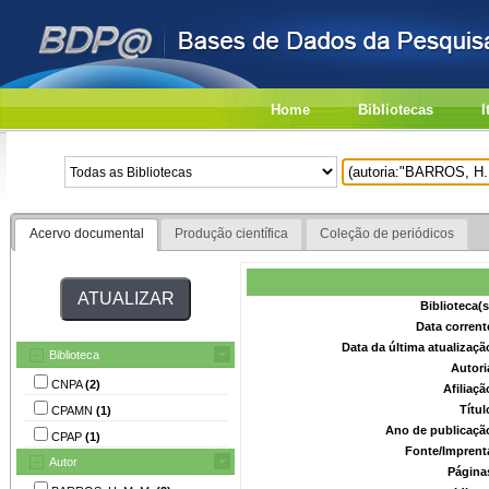
Home
Bibliotecas
I
Acervo documental
Produção científica
Coleção de periódicos
Biblioteca(
Data corrent
Data da última atualizaç
Biblioteca
Autori
CNPA
(2)
Afiliaç
Títu
CPAMN
(1)
Ano de publicaçã
CPAP
(1)
Fonte/Imprent
Autor
Página