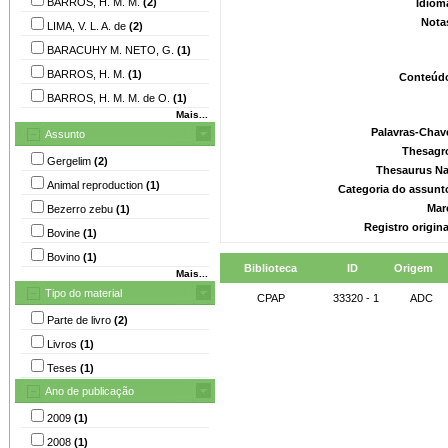
BARROS, H. M. M.
(2)
Idiom
Nota
LIMA, V. L. A. de
(2)
BARACUHY M. NETO, G.
(1)
BARROS, H. M.
(1)
Conteúd
BARROS, H. M. M. de O.
(1)
Mais...
Palavras-Chav
Assunto
Thesagr
Gergelim
(2)
Thesaurus Na
Animal reproduction
(1)
Categoria do assunt
Mar
Bezerro zebu
(1)
Registro origin
Bovine
(1)
Bovino
(1)
Biblioteca
ID
Origem
Mais...
Tipo do material
CPAP
33320 - 1
ADC
Parte de livro
(2)
Livros
(1)
Teses
(1)
Ano de publicação
2009
(1)
2008
(1)