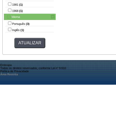
1981
(1)
1968
(1)
Idioma
Português
(3)
Inglês
(1)
Embrapa
Todos os direitos reservados, conforme Lei n° 9.610
Política de Privacidade
Área Restrita