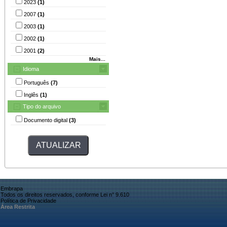
2023
(1)
2007
(1)
2003
(1)
2002
(1)
2001
(2)
Mais...
Idioma
Português
(7)
Inglês
(1)
Tipo do arquivo
Documento digital
(3)
Embrapa
Todos os direitos reservados, conforme Lei n° 9.610
Política de Privacidade
Área Restrita