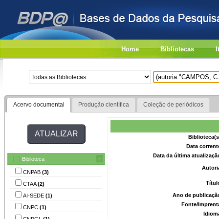
Home
Bibliotecas
I
Acervo documental
Produção científica
Coleção de periódicos
Biblioteca(
Data corrent
Data da última atualizaç
Biblioteca
Autori
CNPAB
(3)
Títu
CTAA
(2)
Ano de publicaçã
AI-SEDE
(1)
Fonte/Imprent
CNPC
(1)
Idiom
CNPGL
(1)