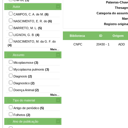
Palavras-Chav
Autor
Thesagr
Categoria do assunt
CAMPOS, C. A. de M.
(6)
Mar
NASCIMENTO, E. R. do
(6)
Registro origin
BARRETO, M. L.
(5)
LIGNON, G. B.
(4)
Biblioteca
ID
Origem
NASCIMENTO, M. da G. F. do
CNPC
20430 - 1
ADD
(4)
Mais...
Assunto
Micoplasmose
(3)
Mycoplasma pulmonis
(3)
Diagnosis
(2)
Diagnostico
(2)
Doença Animal
(2)
Mais...
Tipo do material
Artigo de periódico
(5)
Folhetos
(2)
Ano de publicação