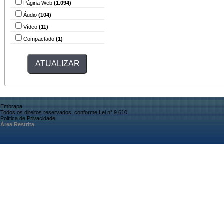
Página Web
(1.094)
Áudio
(104)
Vídeo
(11)
Compactado
(1)
Embrapa
Todos os direitos reservados, conforme Lei n° 9.610
Política de Privacidade
Área Restrita