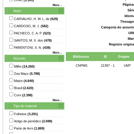
Página
Mais...
Séri
Autor
Idiom
CARVALHO, H. W. L. de
(629)
Thesagr
CARDOSO, M. J.
(582)
Categoria do assunt
UR
PACHECO, C. A. P.
(523)
Mar
SANTOS, M. X. dos
(478)
Registro origin
PARENTONI, S. N.
(439)
Mais...
Biblioteca
ID
Origem
Assunto
CNPMS
21397 - 1
UMT
Milho
(14.260)
Zea Mays
(5.788)
Maize
(4.640)
Brasil
(2.620)
Corn
(2.398)
Mais...
Tipo do material
Folhetos
(3.291)
Artigo de periódico
(2.698)
Parte de livro
(1.869)