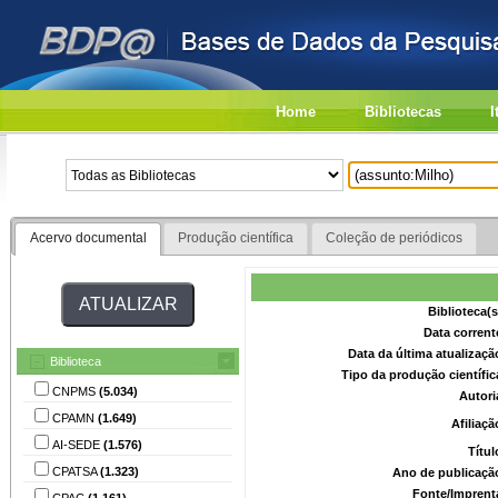
Home
Bibliotecas
I
Acervo documental
Produção científica
Coleção de periódicos
Biblioteca(
Data corrent
Data da última atualizaç
Biblioteca
Tipo da produção científi
CNPMS
(5.034)
Autori
CPAMN
(1.649)
Afiliaç
AI-SEDE
(1.576)
Títu
CPATSA
(1.323)
Ano de publicaçã
Fonte/Imprent
CPAC
(1.161)