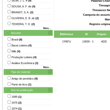
SILVA, J. L. e
(9)
Palavras-Chav
Thesagr
SOUSA, A. F. de
(4)
Thesaurus Na
BRANDT, S. A.
(2)
Categoria do assunt
OLIVEIRA, E. B. de
(2)
Mar
TEIXEIRA, T. D.
(2)
Registro origin
Mais...
Assunto
Biblioteca
ID
Origem
Brasil
(8)
CPATU
13839 - 1
ADD
Bacia Leiteira
(4)
Milk
(4)
Produção Leiteira
(4)
Análise Econômica
(3)
Mais...
Tipo do material
Artigo de periódico
(9)
Parte de livro
(1)
Ano de publicação
1995
(1)
1975
(2)
1974
(1)