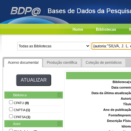
Home
Bibliotecas
I
Acervo documental
Produção científica
Coleção de periódicos
Biblioteca(
Data corrent
Data da última atualizaç
Biblioteca
Autori
CPATU
(8)
Títu
Ano de publicaçã
CNPTIA
(1)
Fonte/Imprent
CPATSA
(1)
Descrição Físi
Autor
Idiom