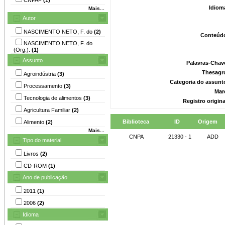
Idiom
Mais...
Autor
NASCIMENTO NETO, F. do
(2)
Conteúd
NASCIMENTO NETO, F. do
(Org.).
(1)
Assunto
Palavras-Chav
Thesagr
Agroindústria
(3)
Categoria do assunt
Processamento
(3)
Mar
Tecnologia de alimentos
(3)
Registro origin
Agricultura Familiar
(2)
Biblioteca
ID
Origem
Alimento
(2)
Mais...
CNPA
21330 - 1
ADD
Tipo do material
Livros
(2)
CD-ROM
(1)
Ano de publicação
2011
(1)
2006
(2)
Idioma