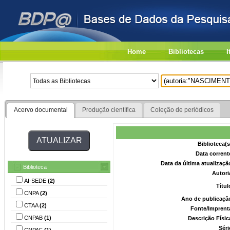
Home
Bibliotecas
I
Acervo documental
Produção científica
Coleção de periódicos
Biblioteca(
Data corrent
Data da última atualizaç
Biblioteca
Autori
AI-SEDE
(2)
Títu
CNPA
(2)
Ano de publicaçã
CTAA
(2)
Fonte/Imprent
CNPAB
(1)
Descrição Físi
Séri
CNPAF
(1)