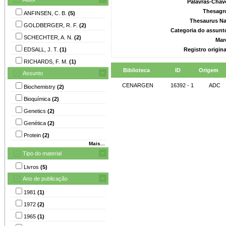
Palavras-Chav
Thesagr
ANFINSEN, C. B.
(5)
Thesaurus Na
GOLDBERGER, R. F.
(2)
Categoria do assunt
SCHECHTER, A. N.
(2)
Mar
EDSALL, J. T.
(1)
Registro origin
RICHARDS, F. M.
(1)
Biblioteca
ID
Origem
Assunto
CENARGEN
16392 - 1
ADC
Biochemistry
(2)
Bioquímica
(2)
Genetics
(2)
Genética
(2)
Protein
(2)
Mais...
Tipo do material
Livros
(5)
Ano de publicação
1981
(1)
1972
(2)
1965
(1)