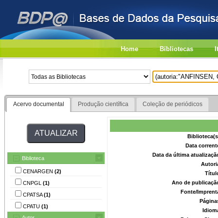
Home
Bibliotecas
I
Acervo documental
Produção científica
Coleção de periódicos
Biblioteca(
Data corrent
Data da última atualizaç
Biblioteca
Autori
CENARGEN
(2)
Títu
Ano de publicaçã
CNPGL
(1)
Fonte/Imprent
CPATSA
(1)
Página
CPATU
(1)
Idiom
Autor