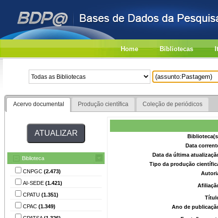
Home
Bibliotecas
I
Acervo documental
Produção científica
Coleção de periódicos
Biblioteca(
Data corrent
Data da última atualizaç
Biblioteca
Tipo da produção científi
CNPGC
(2.473)
Autori
AI-SEDE
(1.421)
Afiliaç
CPATU
(1.351)
Títu
CPAC
(1.349)
Ano de publicaçã
CPATSA
(1.326)