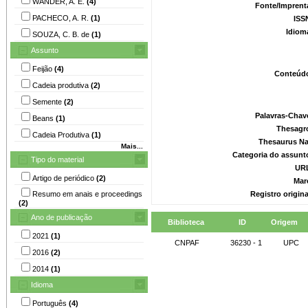
WANDER, A. E.
(4)
Fonte/Imprent
PACHECO, A. R.
(1)
ISS
Idiom
SOUZA, C. B. de
(1)
Assunto
Feijão
(4)
Conteúd
Cadeia produtiva
(2)
Semente
(2)
Palavras-Chav
Beans
(1)
Thesagr
Cadeia Produtiva
(1)
Thesaurus Na
Mais...
Categoria do assunt
Tipo do material
UR
Artigo de periódico
(2)
Mar
Resumo em anais e proceedings
Registro origin
(2)
Ano de publicação
Biblioteca
ID
Origem
2021
(1)
CNPAF
36230 - 1
UPC
2016
(2)
2014
(1)
Idioma
Português
(4)