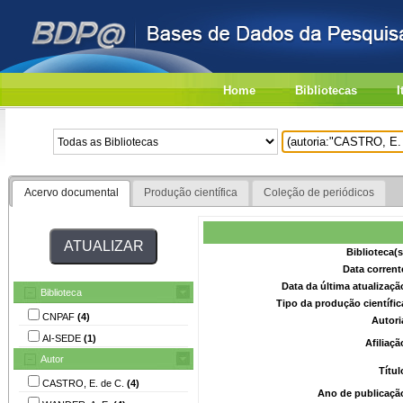
Home
Bibliotecas
I
Acervo documental
Produção científica
Coleção de periódicos
Biblioteca(
Data corrent
Data da última atualizaç
Biblioteca
Tipo da produção científi
CNPAF
(4)
Autori
AI-SEDE
(1)
Afiliaç
Autor
Títu
CASTRO, E. de C.
(4)
Ano de publicaçã