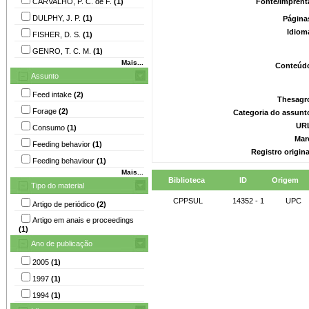
CARVALHO, P. C. de F.
(1)
Fonte/Imprent
DULPHY, J. P.
(1)
Página
Idiom
FISHER, D. S.
(1)
GENRO, T. C. M.
(1)
Mais...
Conteúd
Assunto
Feed intake
(2)
Thesagr
Forage
(2)
Categoria do assunt
UR
Consumo
(1)
Mar
Feeding behavior
(1)
Registro origin
Feeding behaviour
(1)
Mais...
Biblioteca
ID
Origem
Tipo do material
CPPSUL
14352 - 1
UPC
Artigo de periódico
(2)
Artigo em anais e proceedings
(1)
Ano de publicação
2005
(1)
1997
(1)
1994
(1)