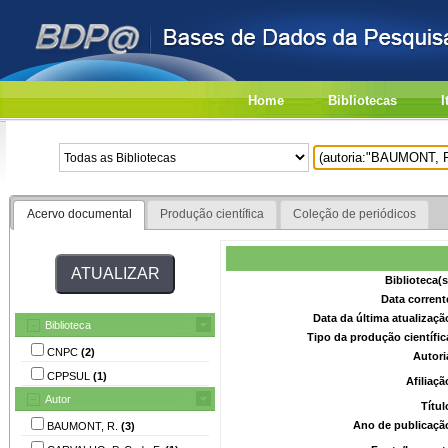
Home
Bibliotecas
I
Acervo documental
Produção científica
Coleção de periódicos
Biblioteca(
Data corrent
Data da última atualizaç
Biblioteca
Tipo da produção científi
CNPC
(2)
Autori
CPPSUL
(1)
Afiliaç
Autor
Títu
Ano de publicaçã
BAUMONT, R.
(3)