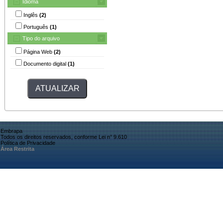
Idioma
Inglês
(2)
Português
(1)
Tipo do arquivo
Página Web
(2)
Documento digital
(1)
Embrapa
Todos os direitos reservados, conforme Lei n° 9.610
Política de Privacidade
Área Restrita