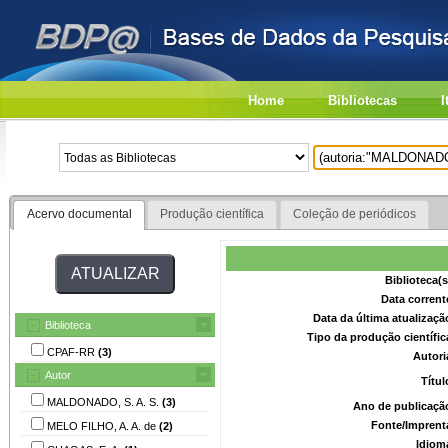
Home
Bibliotecas
I
Acervo documental
Produção científica
Coleção de periódicos
Biblioteca(
Data corrent
Data da última atualizaç
Biblioteca
Tipo da produção científi
CPAF-RR
(3)
Autori
Autor
Títu
MALDONADO, S. A. S.
(3)
Ano de publicaçã
Fonte/Imprent
MELO FILHO, A. A. de
(2)
Idiom