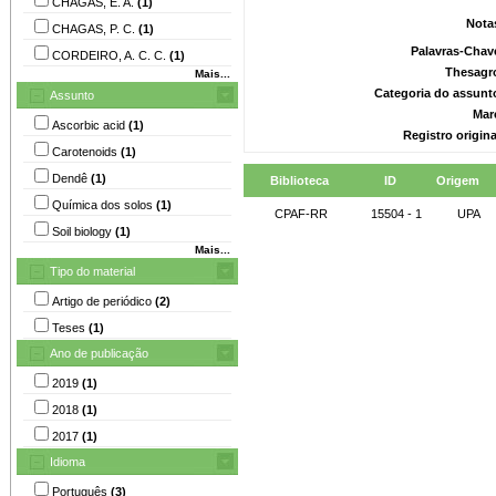
CHAGAS, E. A.
(1)
Nota
CHAGAS, P. C.
(1)
Palavras-Chav
CORDEIRO, A. C. C.
(1)
Thesagr
Mais...
Categoria do assunt
Assunto
Mar
Ascorbic acid
(1)
Registro origin
Carotenoids
(1)
Dendê
(1)
Biblioteca
ID
Origem
Química dos solos
(1)
CPAF-RR
15504 - 1
UPA
Soil biology
(1)
Mais...
Tipo do material
Artigo de periódico
(2)
Teses
(1)
Ano de publicação
2019
(1)
2018
(1)
2017
(1)
Idioma
Português
(3)