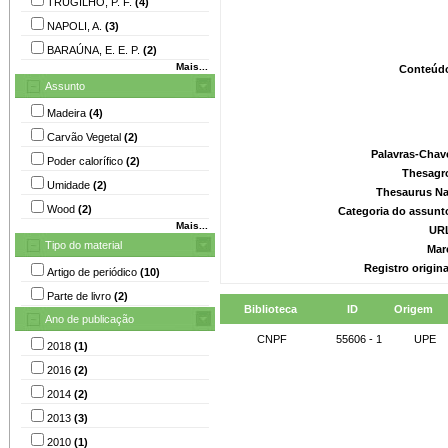
TRUGILHO, P. F.
(4)
NAPOLI, A.
(3)
BARAÚNA, E. E. P.
(2)
Mais...
Conteúd
Assunto
Madeira
(4)
Carvão Vegetal
(2)
Palavras-Chav
Poder calorífico
(2)
Thesagr
Umidade
(2)
Thesaurus Na
Wood
(2)
Categoria do assunt
Mais...
UR
Tipo do material
Mar
Registro origin
Artigo de periódico
(10)
Parte de livro
(2)
Biblioteca
ID
Origem
Ano de publicação
CNPF
55606 - 1
UPE
2018
(1)
2016
(2)
2014
(2)
2013
(3)
2010
(1)