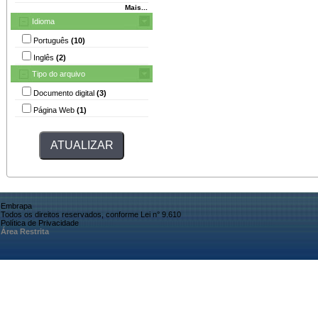
Mais...
Idioma
Português
(10)
Inglês
(2)
Tipo do arquivo
Documento digital
(3)
Página Web
(1)
Embrapa
Todos os direitos reservados, conforme Lei n° 9.610
Política de Privacidade
Área Restrita