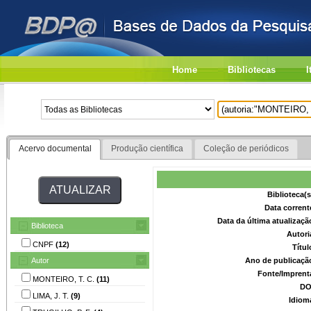
Home
Bibliotecas
I
Acervo documental
Produção científica
Coleção de periódicos
Biblioteca(
Data corrent
Data da última atualizaç
Biblioteca
Autori
CNPF
(12)
Títu
Autor
Ano de publicaçã
Fonte/Imprent
MONTEIRO, T. C.
(11)
DO
LIMA, J. T.
(9)
Idiom