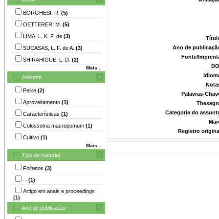
BORGHESI, R.
(5)
OETTERER, M.
(5)
LIMA, L. K. F. de
(3)
Títu
Ano de publicaçã
SUCASAS, L. F. de A.
(3)
Fonte/Imprent
SHIRAHIGUE, L. D.
(2)
DO
Mais...
Idiom
Assunto
Nota
Peixe
(2)
Palavras-Chav
Aproveitamento
(1)
Thesagr
Categoria do assunt
Características
(1)
Mar
Colossoma macropomum
(1)
Registro origin
Cultivo
(1)
Mais...
Tipo do material
Folhetos
(3)
--
(1)
Artigo em anais e proceedings
(1)
Ano de publicação