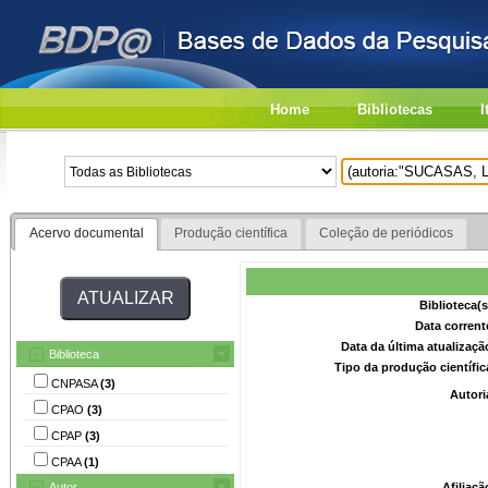
Home
Bibliotecas
I
Acervo documental
Produção científica
Coleção de periódicos
Biblioteca(
Data corrent
Data da última atualizaç
Biblioteca
Tipo da produção científi
CNPASA
(3)
Autori
CPAO
(3)
CPAP
(3)
CPAA
(1)
Autor
Afiliaç