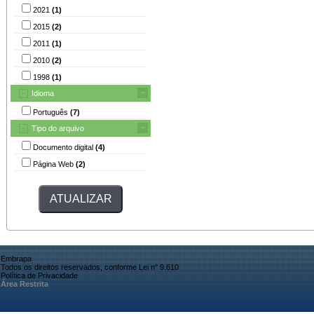
2021
(1)
2015
(2)
2011
(1)
2010
(2)
1998
(1)
Idioma
Português
(7)
Tipo do arquivo
Documento digital
(4)
Página Web
(2)
Embrapa
Todos os direitos reservados, conforme Lei n° 9.610
Política de Privacidade
Área Restrita