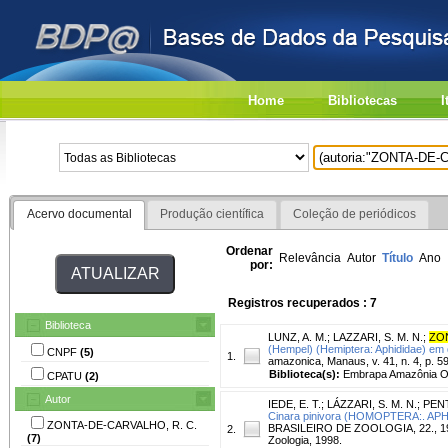
Home
Bibliotecas
I
Acervo documental
Produção científica
Coleção de periódicos
Ordenar
Relevância
Autor
Título
Ano
por:
Registros recuperados : 7
Biblioteca
LUNZ, A. M.
;
LAZZARI, S. M. N.
;
ZO
(Hempel) (Hemiptera: Aphididae) em
CNPF
(5)
1.
amazonica, Manaus, v. 41, n. 4, p. 5
Biblioteca(s):
Embrapa Amazônia Or
CPATU
(2)
Autor
IEDE, E. T.
;
LÁZZARI, S. M. N.
;
PENT
Cinara pinivora (HOMOPTERA:. APHI
ZONTA-DE-CARVALHO, R. C.
BRASILEIRO DE ZOOLOGIA, 22., 1998
2.
(7)
Zoologia, 1998.