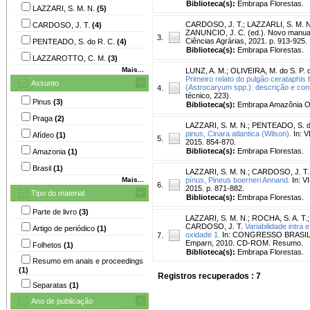
Biblioteca(s):
Embrapa Florestas.
LAZZARI, S. M. N.
(5)
CARDOSO, J. T.
;
LAZZARLI, S. M. N
CARDOSO, J. T.
(4)
ZANUNCIO, J. C. (ed.). Novo manual d
3.
Ciências Agrárias, 2021. p. 913-925.
PENTEADO, S. do R. C.
(4)
Biblioteca(s):
Embrapa Florestas.
LAZZAROTTO, C. M.
(3)
Mais...
LUNZ, A. M.
;
OLIVEIRA, M. do S. P. 
Primeiro relato do pulgão cerataphi
Assunto
(Astrocaryum spp.): descrição e cont
4.
técnico, 223).
Pinus
(3)
Biblioteca(s):
Embrapa Amazônia Or
Praga
(2)
LAZZARI, S. M. N.
;
PENTEADO, S. d
pinus, Cinara atlantica (Wilson).
In: V
Afídeo
(1)
5.
2015. 854-870.
Biblioteca(s):
Embrapa Florestas.
Amazonia
(1)
Brasil
(1)
LAZZARI, S. M. N.
;
CARDOSO, J. T.
Mais...
pínus, Pineus boerneri Annand.
In: V
6.
2015. p. 871-882.
Tipo do material
Biblioteca(s):
Embrapa Florestas.
Parte de livro
(3)
LAZZARI, S. M. N.
;
ROCHA, S. A. T.
CARDOSO, J. T.
Variabilidade intr
Artigo de periódico
(1)
oxidade 1.
In: CONGRESSO BRASILEIRO
7.
Emparn, 2010. CD-ROM. Resumo.
Folhetos
(1)
Biblioteca(s):
Embrapa Florestas.
Resumo em anais e proceedings
(1)
Registros recuperados : 7
Separatas
(1)
Ano de publicação