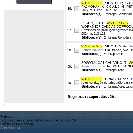
WADT, P. G. S
.
;
SILVA, D. J.
;
PRADO
RAJMOHAN, K.; GOLVI, J. N.; PETER,
36.
2012. v. 1, cap. 18, p. 320-330.
Biblioteca(s):
Embrapa Semiárido.
BURITY, K. T. L.
;
WADT, P. G. S
.
;
F
WORKSHOP CADEIAS DE PRODUÇÃO
Caminhos da produção agrofloresta
37.
2024. p. 113-125.
Biblioteca(s):
Embrapa Rondônia.
WADT, P. G. S
.
;
SILVA, L. M. da.
De
Estado do Acre.
Rio Branco, AC: Em
38.
Biblioteca(s):
Embrapa Acre.
SOSORANGA UCHUARI, C. R.
;
WA
Amazônia, Brasil.
In: BOLETIM INFO
39.
Biblioteca(s):
Embrapa Acre.
WADT, P. G. S
.
;
CRAVO, M. da S.
I
recomendação de adubação para o e
40.
Biblioteca(s):
Embrapa Acre; Embr
Registros recuperados : 291
Embrapa
Todos os direitos reservados, conforme Lei n° 9.610
Política de Privacidade
Área Restrita