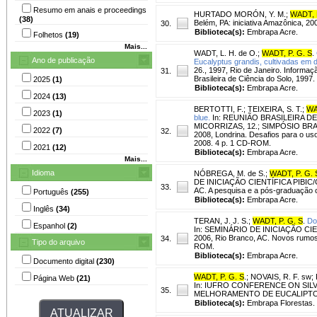
Resumo em anais e proceedings
HURTADO MORÓN, Y. M.
;
WADT, 
(38)
Belém, PA: iniciativa Amazônica, 200
30.
Biblioteca(s):
Embrapa Acre.
Folhetos
(19)
Mais...
WADT, L. H. de O.
;
WADT, P. G. S
.
Ano de publicação
Eucalyptus grandis, cultivadas em d
26., 1997, Rio de Janeiro. Informaç
31.
Brasileira de Ciência do Solo, 1997
2025
(1)
Biblioteca(s):
Embrapa Acre.
2024
(13)
BERTOTTI, F.
;
TEIXEIRA, S. T.
;
WA
2023
(1)
blue.
In: REUNIÃO BRASILEIRA D
MICORRIZAS, 12.; SIMPÓSIO BR
2022
(7)
32.
2008, Londrina. Desafios para o us
2008. 4 p. 1 CD-ROM.
2021
(12)
Biblioteca(s):
Embrapa Acre.
Mais...
Idioma
NÓBREGA, M. de S.
;
WADT, P. G. 
DE INICIAÇÃO CIENTÍFICA PIBIC
33.
AC. A pesquisa e a pós-graduação c
Português
(255)
Biblioteca(s):
Embrapa Acre.
Inglês
(34)
TERAN, J. J. S.
;
WADT, P. G. S
.
Do
Espanhol
(2)
In: SEMINÁRIO DE INICIAÇÃO C
2006, Rio Branco, AC. Novos rumos,
34.
Tipo do arquivo
ROM.
Biblioteca(s):
Embrapa Acre.
Documento digital
(230)
WADT, P. G. S
.
;
NOVAIS, R. F. sw
;
Página Web
(21)
In: IUFRO CONFERENCE ON SI
35.
MELHORAMENTO DE EUCALIPTOS, 199
Biblioteca(s):
Embrapa Florestas.