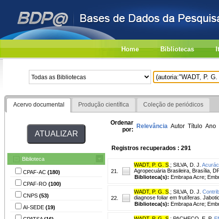
Home
Bibliotecas
I
Acervo documental
Produção científica
Coleção de periódicos
Ordenar
Relevância
Autor
Título
Ano
por:
Registros recuperados : 291
Biblioteca
WADT, P. G. S
.
;
SILVA, D. J.
Acuráci
Agropecuária Brasileira, Brasília, DF
21.
CPAF-AC
(180)
Biblioteca(s):
Embrapa Acre; Embr
CPAF-RO
(100)
WADT, P. G. S
.
;
SILVA, D. J.
Contri
CNPS
(53)
diagnose foliar em frutíferas. Jabot
22.
Biblioteca(s):
Embrapa Acre; Embr
AI-SEDE
(19)
WADT, P. G. S
.
;
PACHECO, E. P.
E
CPATSA
(16)