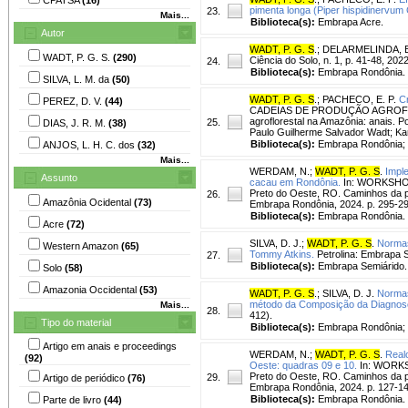
pimenta longa (Piper hispidinervum
23.
Mais...
Biblioteca(s):
Embrapa Acre.
Autor
WADT, P. G. S
.
;
DELARMELINDA, E
WADT, P. G. S.
(290)
Ciência do Solo, n. 1, p. 41-48, 2022
24.
Biblioteca(s):
Embrapa Rondônia.
SILVA, L. M. da
(50)
WADT, P. G. S
.
;
PACHECO, E. P.
C
PEREZ, D. V.
(44)
CADEIAS DE PRODUÇÃO AGROFLORE
agroflorestal na Amazônia: anais. P
25.
DIAS, J. R. M.
(38)
Paulo Guilherme Salvador Wadt; Kar
Biblioteca(s):
Embrapa Rondônia; 
ANJOS, L. H. C. dos
(32)
Mais...
WERDAM, N.
;
WADT, P. G. S
.
Impl
Assunto
cacau em Rondônia.
In: WORKSHO
Preto do Oeste, RO. Caminhos da p
26.
Amazônia Ocidental
(73)
Embrapa Rondônia, 2024. p. 295-29
Biblioteca(s):
Embrapa Rondônia.
Acre
(72)
SILVA, D. J.
;
WADT, P. G. S
.
Normas
Western Amazon
(65)
Tommy Atkins.
Petrolina: Embrapa Se
27.
Biblioteca(s):
Embrapa Semiárido.
Solo
(58)
Amazonia Occidental
(53)
WADT, P. G. S
.
;
SILVA, D. J.
Normas
método da Composição da Diagnose 
Mais...
28.
412).
Tipo do material
Biblioteca(s):
Embrapa Rondônia; 
Artigo em anais e proceedings
WERDAM, N.
;
WADT, P. G. S
.
Real
(92)
Oeste: quadras 09 e 10.
In: WORK
Preto do Oeste, RO. Caminhos da p
29.
Artigo de periódico
(76)
Embrapa Rondônia, 2024. p. 127-14
Biblioteca(s):
Embrapa Rondônia.
Parte de livro
(44)