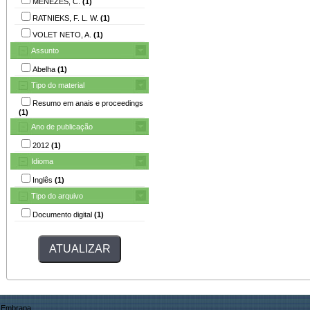
MENEZES, C.
(1)
RATNIEKS, F. L. W.
(1)
VOLET NETO, A.
(1)
Assunto
Abelha
(1)
Tipo do material
Resumo em anais e proceedings
(1)
Ano de publicação
2012
(1)
Idioma
Inglês
(1)
Tipo do arquivo
Documento digital
(1)
Embrapa