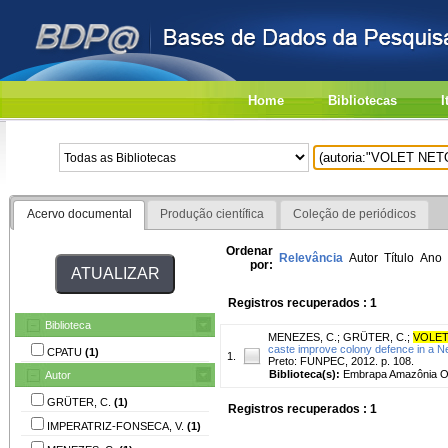
Home
Bibliotecas
I
Acervo documental
Produção científica
Coleção de periódicos
Ordenar
Relevância
Autor
Título
Ano
por:
Registros recuperados : 1
Biblioteca
MENEZES, C.
;
GRÜTER, C.
;
VOLET
caste improve colony defence in a Ne
CPATU
(1)
1.
Preto: FUNPEC, 2012. p. 108.
Biblioteca(s):
Embrapa Amazônia Or
Autor
GRÜTER, C.
(1)
Registros recuperados : 1
IMPERATRIZ-FONSECA, V.
(1)