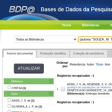
Home
Bibliotecas
I
Acervo documental
Produção científica
Coleção de periódicos
Ordenar
Relevância
Autor
Título
Ano
por:
Registros recuperados : 1
Biblioteca
ASSIS, J. S. de
;
RESENDE, S. V.
;
OL
genética de populações de melancia (
CPATSA
(1)
1.
GENÉTICA DO NORDESTE, 14.,1999, R
Biblioteca(s):
Embrapa Semiárido.
Autor
ASSIS, J. S. de
(1)
Registros recuperados : 1
OLIVEIRA, A. L. P. de
(1)