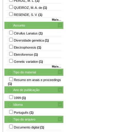
PERDIZ, M. L.
(1)
QUEIROZ, M. A. de
(1)
RESENDE, S. V.
(1)
Mais...
Assunto
Citrullus Lanatus
(1)
Diversidade genetica
(1)
Electrophoresis
(1)
Eletroforense
(1)
Genetic variation
(1)
Mais...
Tipo do material
Resumo em anais e proceedings
(1)
Ano de publicação
1999
(1)
Idioma
Português
(1)
Tipo do arquivo
Documento digital
(1)