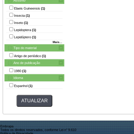
Assunto
Elaeis Guineensis
(1)
Insecta
(1)
Inseto
(1)
Lepidoptera
(1)
Lepidóptero
(1)
Mais...
Tipo do material
Artigo de periódico
(1)
Ano de publicação
1980
(1)
Idioma
Espanhol
(1)
Embrapa
Todos os direitos reservados, conforme Lei n° 9.610
Política de Privacidade