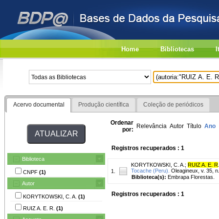
Home
Bibliotecas
I
Acervo documental
Produção científica
Coleção de periódicos
Ordenar
Relevância
Autor
Título
Ano
por:
Registros recuperados : 1
Biblioteca
KORYTKOWSKI, C. A.
;
RUIZ A. E. R
Tocache (Peru).
Oleagineux, v. 35, n.
1.
CNPF
(1)
Biblioteca(s):
Embrapa Florestas.
Autor
Registros recuperados : 1
KORYTKOWSKI, C. A.
(1)
RUIZ A. E. R.
(1)