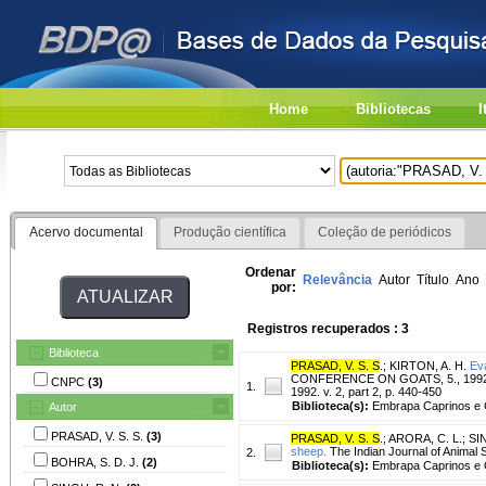
Home
Bibliotecas
I
Acervo documental
Produção científica
Coleção de periódicos
Ordenar
Relevância
Autor
Título
Ano
por:
Registros recuperados : 3
Biblioteca
PRASAD, V. S. S
.
;
KIRTON, A. H.
Eva
CONFERENCE ON GOATS, 5., 1992, New
CNPC
(3)
1.
1992. v. 2, part 2, p. 440-450
Biblioteca(s):
Embrapa Caprinos e 
Autor
PRASAD, V. S. S.
(3)
PRASAD, V. S. S
.
;
ARORA, C. L.
;
SI
sheep.
The Indian Journal of Animal S
2.
BOHRA, S. D. J.
(2)
Biblioteca(s):
Embrapa Caprinos e 