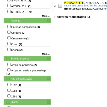
SINGH, R. N.
(2)
PRASAD, V. S. S
.
;
NIVSARKAR, A. E
native and cross bred lambs on a hig
3.
ARORA, C. L.
(1)
Biblioteca(s):
Embrapa Caprinos e 
KIRTON, A. H.
(1)
Mais...
Registros recuperados : 3
Assunto
Carcass composition
(3)
Cordeiro
(2)
Cruzamento
(2)
Ovino
(2)
Sheep
(2)
Mais...
Tipo do material
Artigo de periódico
(2)
Artigo em anais e proceedings
(1)
Ano de publicação
1992
(1)
1983
(1)
1981
(1)
Idioma