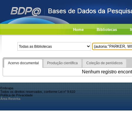
Home
Bibliotecas
I
Acervo documental
Produção científica
Coleção de periódicos
Nenhum registro encont
Embrapa
Todos os direitos reservados, conforme Lei n° 9.610
Política de Privacidade
Área Restrita